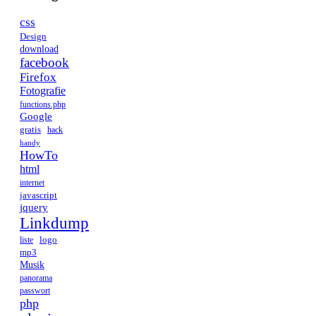
css
Design
download
facebook
Firefox
Fotografie
functions.php
Google
gratis
hack
handy
HowTo
html
internet
javascript
jquery
Linkdump
logo
liste
mp3
Musik
panorama
passwort
php