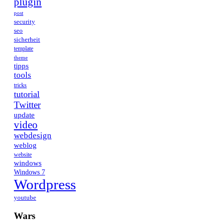
plugin
post
security
seo
sicherheit
template
theme
tipps
tools
tricks
tutorial
Twitter
update
video
webdesign
weblog
website
windows
Windows 7
Wordpress
youtube
Wars