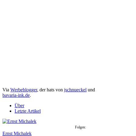
Via
Werbeblogger
, der hats von
jschnueckel
und
bavaria-ink.de
.
Über
Letzte Artikel
Folgen:
Ernst Michalek