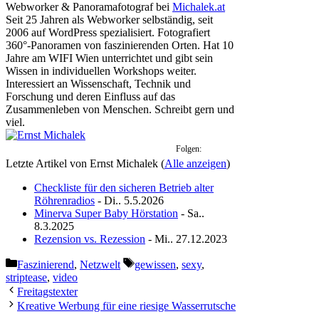
Webworker & Panoramafotograf
bei
Michalek.at
Seit 25 Jahren als Webworker selbständig, seit
2006 auf WordPress spezialisiert. Fotografiert
360°-Panoramen von faszinierenden Orten. Hat 10
Jahre am WIFI Wien unterrichtet und gibt sein
Wissen in individuellen Workshops weiter.
Interessiert an Wissenschaft, Technik und
Forschung und deren Einfluss auf das
Zusammenleben von Menschen. Schreibt gern und
viel.
Folgen:
Letzte Artikel von Ernst Michalek
(
Alle anzeigen
)
Checkliste für den sicheren Betrieb alter
Röhrenradios
- Di.. 5.5.2026
Minerva Super Baby Hörstation
- Sa..
8.3.2025
Rezension vs. Rezession
- Mi.. 27.12.2023
Kategorien
Schlagwörter
Faszinierend
,
Netzwelt
gewissen
,
sexy
,
striptease
,
video
Freitagstexter
Kreative Werbung für eine riesige Wasserrutsche