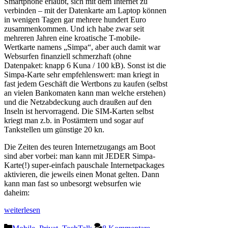
Smartphone erlaubt, sich mit dem Internet zu
verbinden – mit der Datenkarte am Laptop können
in wenigen Tagen gar mehrere hundert Euro
zusammenkommen. Und ich habe zwar seit
mehreren Jahren eine kroatische T-mobile-
Wertkarte namens „Simpa“, aber auch damit war
Websurfen finanziell schmerzhaft (ohne
Datenpaket: knapp 6 Kuna / 100 kB). Sonst ist die
Simpa-Karte sehr empfehlenswert: man kriegt in
fast jedem Geschäft die Wertbons zu kaufen (selbst
an vielen Bankomaten kann man welche erstehen)
und die Netzabdeckung auch draußen auf den
Inseln ist hervorragend. Die SIM-Karten selbst
kriegt man z.b. in Postämtern und sogar auf
Tankstellen um günstige 20 kn.
Die Zeiten des teuren Internetzugangs am Boot
sind aber vorbei: man kann mit JEDER Simpa-
Karte(!) super-einfach pauschale Internetpackages
aktivieren, die jeweils einen Monat gelten. Dann
kann man fast so unbesorgt websurfen wie
daheim:
weiterlesen
Kategorien