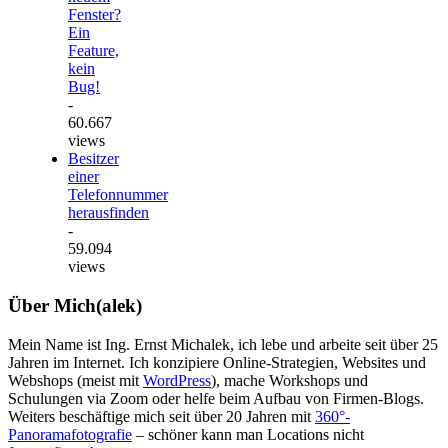
Fenster?
Ein
Feature,
kein
Bug!
-
60.667
views
Besitzer
einer
Telefonnummer
herausfinden
-
59.094
views
Über Mich(alek)
Mein Name ist Ing. Ernst Michalek, ich lebe und arbeite seit über 25
Jahren im Internet. Ich konzipiere Online-Strategien, Websites und
Webshops (meist mit
WordPress
), mache Workshops und
Schulungen via Zoom oder helfe beim Aufbau von Firmen-Blogs.
Weiters beschäftige mich seit über 20 Jahren mit
360°-
Panoramafotografie
– schöner kann man Locations nicht