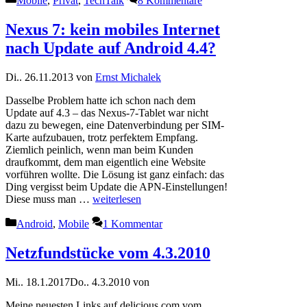
Mobile
,
Privat
,
TechTalk
8 Kommentare
Nexus 7: kein mobiles Internet
nach Update auf Android 4.4?
Di.. 26.11.2013
von
Ernst Michalek
Dasselbe Problem hatte ich schon nach dem
Update auf 4.3 – das Nexus-7-Tablet war nicht
dazu zu bewegen, eine Datenverbindung per SIM-
Karte aufzubauen, trotz perfektem Empfang.
Ziemlich peinlich, wenn man beim Kunden
draufkommt, dem man eigentlich eine Website
vorführen wollte. Die Lösung ist ganz einfach: das
Ding vergisst beim Update die APN-Einstellungen!
Diese muss man …
weiterlesen
Kategorien
Android
,
Mobile
1 Kommentar
Netzfundstücke vom 4.3.2010
Mi.. 18.1.2017
Do.. 4.3.2010
von
Meine neuesten Links auf delicious.com vom