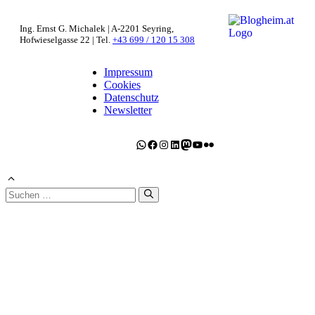
Ing. Ernst G. Michalek | A-2201 Seyring,
Hofwieselgasse 22 | Tel.
+43 699 / 120 15 308
Impressum
Cookies
Datenschutz
Newsletter
WhatsApp
Facebook
Instagram
LinkedIn
Mastodon
YouTube
Flickr
Suchen
nach: