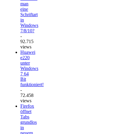
man
eine
Schriftart
in
Windows
7/8/10?
-
92.715
views
Huawei
e220
unter
Windows
7 64
Bit
funktioniert!
-
72.458
views
Firefox
öffnet
Tabs
grundlos
in
neuem