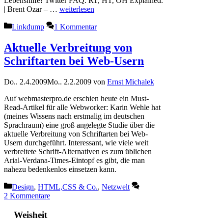
Lebenshilfe! Twitter FAQ: RT, HT, OH Explained.
| Brent Ozar – …
weiterlesen
Kategorien
Linkdump
1 Kommentar
Aktuelle Verbreitung von
Schriftarten bei Web-Usern
Do.. 2.4.2009
Mo.. 2.2.2009
von
Ernst Michalek
Auf webmasterpro.de erschien heute ein Must-
Read-Artikel für alle Webworker: Karin Wehle hat
(meines Wissens nach erstmalig im deutschen
Sprachraum) eine groß angelegte Studie über die
aktuelle Verbreitung von Schriftarten bei Web-
Usern durchgeführt. Interessant, wie viele weit
verbreitete Schrift-Alternativen es zum üblichen
Arial-Verdana-Times-Eintopf es gibt, die man
nahezu bedenkenlos einsetzen kann.
Kategorien
Design
,
HTML,CSS & Co.
,
Netzwelt
2 Kommentare
Weisheit