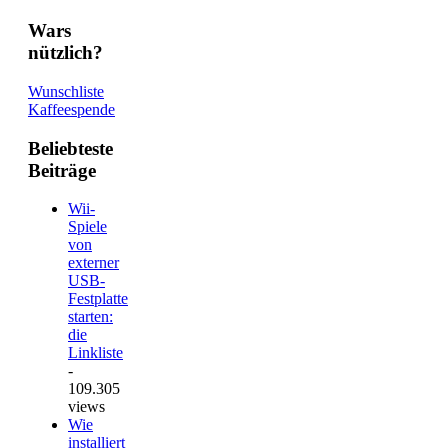
Wars
nützlich?
Wunschliste
Kaffeespende
Beliebteste
Beiträge
Wii-
Spiele
von
externer
USB-
Festplatte
starten:
die
Linkliste
-
109.305
views
Wie
installiert