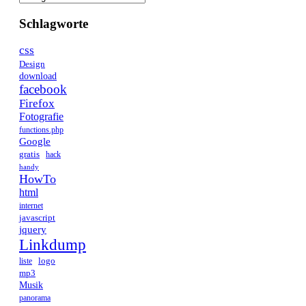
Schlagworte
css
Design
download
facebook
Firefox
Fotografie
functions.php
Google
gratis
hack
handy
HowTo
html
internet
javascript
jquery
Linkdump
logo
liste
mp3
Musik
panorama