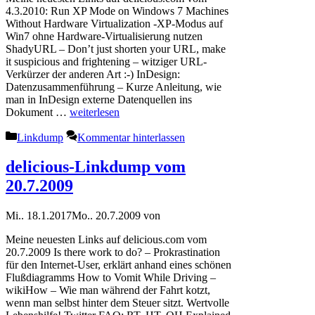
4.3.2010: Run XP Mode on Windows 7 Machines
Without Hardware Virtualization -XP-Modus auf
Win7 ohne Hardware-Virtualisierung nutzen
ShadyURL – Don’t just shorten your URL, make
it suspicious and frightening – witziger URL-
Verkürzer der anderen Art :-) InDesign:
Datenzusammenführung – Kurze Anleitung, wie
man in InDesign externe Datenquellen ins
Dokument …
weiterlesen
Kategorien
Linkdump
Kommentar hinterlassen
delicious-Linkdump vom
20.7.2009
Mi.. 18.1.2017
Mo.. 20.7.2009
von
Meine neuesten Links auf delicious.com vom
20.7.2009 Is there work to do? – Prokrastination
für den Internet-User, erklärt anhand eines schönen
Flußdiagramms How to Vomit While Driving –
wikiHow – Wie man während der Fahrt kotzt,
wenn man selbst hinter dem Steuer sitzt. Wertvolle