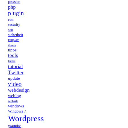
passwort
php
plugin
post
security
seo
sicherheit
template
theme
tipps
tools
tricks
tutorial
Twitter
update
video
webdesign
weblog
website
windows
Windows 7
Wordpress
youtube