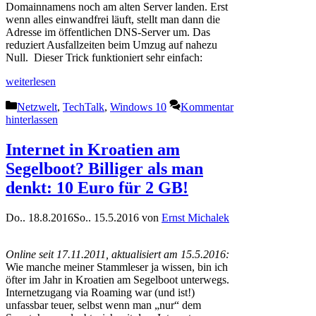
Domainnamens noch am alten Server landen. Erst
wenn alles einwandfrei läuft, stellt man dann die
Adresse im öffentlichen DNS-Server um. Das
reduziert Ausfallzeiten beim Umzug auf nahezu
Null. Dieser Trick funktioniert sehr einfach:
weiterlesen
Kategorien
Netzwelt
,
TechTalk
,
Windows 10
Kommentar
hinterlassen
Internet in Kroatien am
Segelboot? Billiger als man
denkt: 10 Euro für 2 GB!
Do.. 18.8.2016
So.. 15.5.2016
von
Ernst Michalek
Online seit 17.11.2011, aktualisiert am 15.5.2016:
Wie manche meiner Stammleser ja wissen, bin ich
öfter im Jahr in Kroatien am Segelboot unterwegs.
Internetzugang via Roaming war (und ist!)
unfassbar teuer, selbst wenn man „nur“ dem