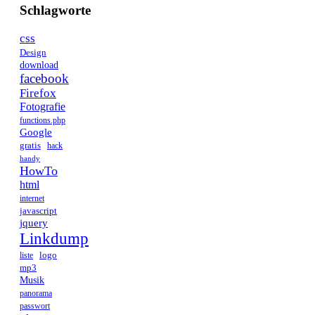
Schlagworte
css
Design
download
facebook
Firefox
Fotografie
functions.php
Google
gratis
hack
handy
HowTo
html
internet
javascript
jquery
Linkdump
logo
liste
mp3
Musik
panorama
passwort