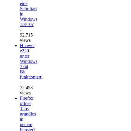
eine
Schriftart
in
Windows
7/8/10?
-
92.715
views
Huawei
e220
unter
Windows
7 64
Bit
funktioniert!
-
72.458
views
Firefox
öffnet
Tabs
grundlos
in
neuem
Fenster?