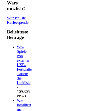
Wars
nützlich?
Wunschliste
Kaffeespende
Beliebteste
Beiträge
Wii-
Spiele
von
externer
USB-
Festplatte
starten:
die
Linkliste
-
109.305
views
Wie
installiert
man