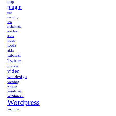
php
plugin
post
security
seo
sicherheit
template
theme
tipps
tools
tricks
tutorial
Twitter
update
video
webdesign
weblog
website
windows
Windows 7
Wordpress
youtube