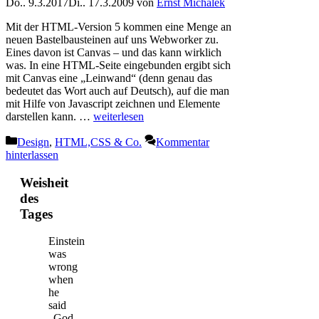
Do.. 9.3.2017
Di.. 17.3.2009
von
Ernst Michalek
Mit der HTML-Version 5 kommen eine Menge an
neuen Bastelbausteinen auf uns Webworker zu.
Eines davon ist Canvas – und das kann wirklich
was. In eine HTML-Seite eingebunden ergibt sich
mit Canvas eine „Leinwand“ (denn genau das
bedeutet das Wort auch auf Deutsch), auf die man
mit Hilfe von Javascript zeichnen und Elemente
darstellen kann. …
weiterlesen
Kategorien
Design
,
HTML,CSS & Co.
Kommentar
hinterlassen
Weisheit
des
Tages
Einstein
was
wrong
when
he
said
„God