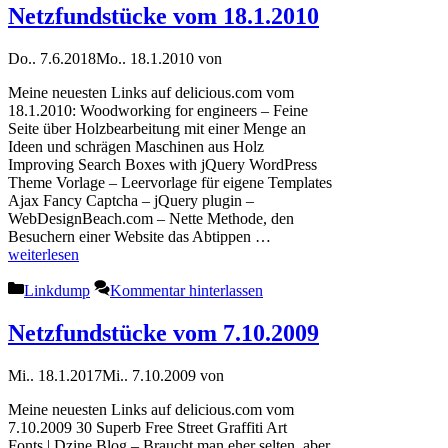
Netzfundstücke vom 18.1.2010
Do.. 7.6.2018
Mo.. 18.1.2010
von
Meine neuesten Links auf delicious.com vom
18.1.2010: Woodworking for engineers – Feine
Seite über Holzbearbeitung mit einer Menge an
Ideen und schrägen Maschinen aus Holz
Improving Search Boxes with jQuery WordPress
Theme Vorlage – Leervorlage für eigene Templates
Ajax Fancy Captcha – jQuery plugin –
WebDesignBeach.com – Nette Methode, den
Besuchern einer Website das Abtippen …
weiterlesen
Kategorien
Linkdump
Kommentar hinterlassen
Netzfundstücke vom 7.10.2009
Mi.. 18.1.2017
Mi.. 7.10.2009
von
Meine neuesten Links auf delicious.com vom
7.10.2009 30 Superb Free Street Graffiti Art
Fonts | Dzine Blog – Braucht man eher selten, aber