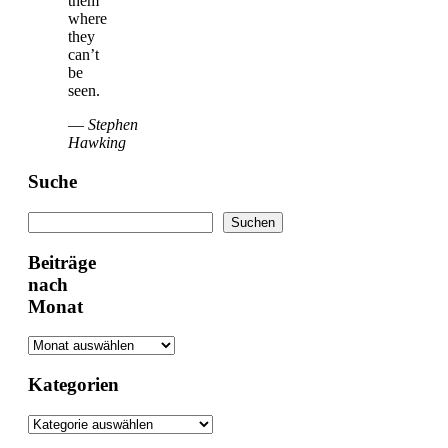
them
where
they
can’t
be
seen.
—
Stephen
Hawking
Suche
Suchen
Suchen
Beiträge
nach
Monat
Kategorien
Kategorien