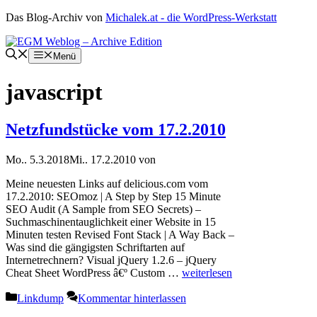
Zum
Das Blog-Archiv von
Michalek.at - die WordPress-Werkstatt
Inhalt
springen
Menü
javascript
Netzfundstücke vom 17.2.2010
Mo.. 5.3.2018
Mi.. 17.2.2010
von
Meine neuesten Links auf delicious.com vom
17.2.2010: SEOmoz | A Step by Step 15 Minute
SEO Audit (A Sample from SEO Secrets) –
Suchmaschinentauglichkeit einer Website in 15
Minuten testen Revised Font Stack | A Way Back –
Was sind die gängigsten Schriftarten auf
Internetrechnern? Visual jQuery 1.2.6 – jQuery
Cheat Sheet WordPress â€º Custom …
weiterlesen
Kategorien
Linkdump
Kommentar hinterlassen