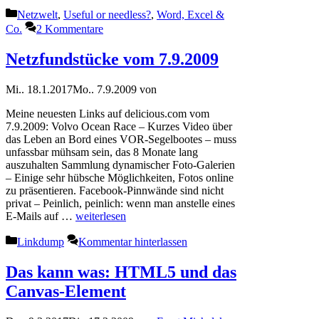
Kategorien
Netzwelt
,
Useful or needless?
,
Word, Excel &
Co.
2 Kommentare
Netzfundstücke vom 7.9.2009
Mi.. 18.1.2017
Mo.. 7.9.2009
von
Meine neuesten Links auf delicious.com vom
7.9.2009: Volvo Ocean Race – Kurzes Video über
das Leben an Bord eines VOR-Segelbootes – muss
unfassbar mühsam sein, das 8 Monate lang
auszuhalten Sammlung dynamischer Foto-Galerien
– Einige sehr hübsche Möglichkeiten, Fotos online
zu präsentieren. Facebook-Pinnwände sind nicht
privat – Peinlich, peinlich: wenn man anstelle eines
E-Mails auf …
weiterlesen
Kategorien
Linkdump
Kommentar hinterlassen
Das kann was: HTML5 und das
Canvas-Element