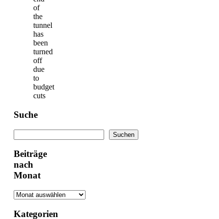
of
the
tunnel
has
been
turned
off
due
to
budget
cuts
Suche
Suchen
Suchen
Beiträge
nach
Monat
Kategorien