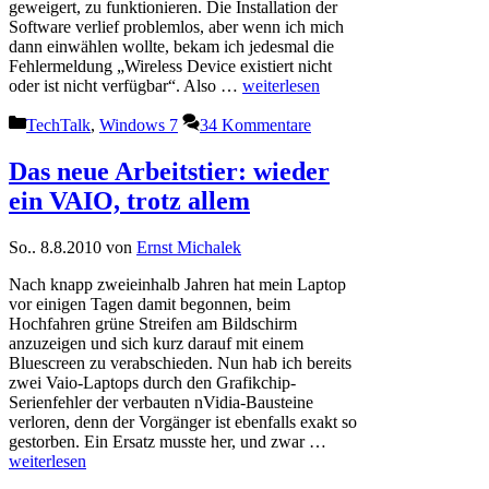
geweigert, zu funktionieren. Die Installation der
Software verlief problemlos, aber wenn ich mich
dann einwählen wollte, bekam ich jedesmal die
Fehlermeldung „Wireless Device existiert nicht
oder ist nicht verfügbar“. Also …
weiterlesen
Kategorien
TechTalk
,
Windows 7
34 Kommentare
Das neue Arbeitstier: wieder
ein VAIO, trotz allem
So.. 8.8.2010
von
Ernst Michalek
Nach knapp zweieinhalb Jahren hat mein Laptop
vor einigen Tagen damit begonnen, beim
Hochfahren grüne Streifen am Bildschirm
anzuzeigen und sich kurz darauf mit einem
Bluescreen zu verabschieden. Nun hab ich bereits
zwei Vaio-Laptops durch den Grafikchip-
Serienfehler der verbauten nVidia-Bausteine
verloren, denn der Vorgänger ist ebenfalls exakt so
gestorben. Ein Ersatz musste her, und zwar …
weiterlesen