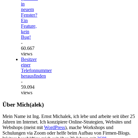
in
neuem
Fenster?
Ein
Feature,
kein
Bug!
-
60.667
views
Besitzer
einer
Telefonnummer
herausfinden
-
59.094
views
Über Mich(alek)
Mein Name ist Ing. Ernst Michalek, ich lebe und arbeite seit über 25
Jahren im Internet. Ich konzipiere Online-Strategien, Websites und
Webshops (meist mit
WordPress
), mache Workshops und
Schulungen via Zoom oder helfe beim Aufbau von Firmen-Blogs.