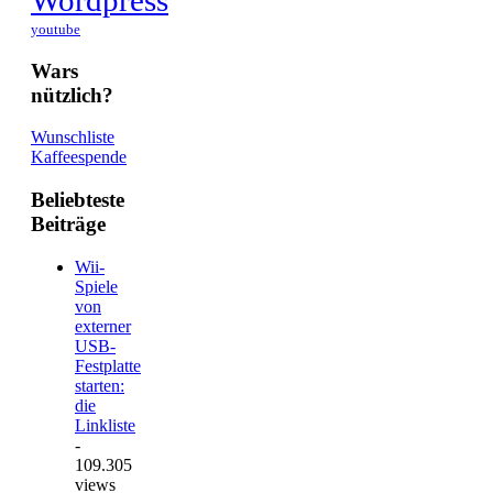
youtube
Wars
nützlich?
Wunschliste
Kaffeespende
Beliebteste
Beiträge
Wii-
Spiele
von
externer
USB-
Festplatte
starten:
die
Linkliste
-
109.305
views