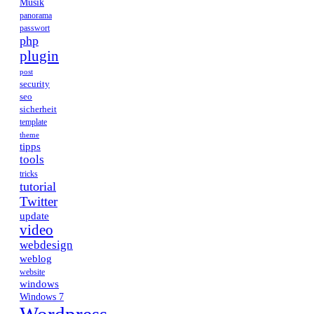
Musik
panorama
passwort
php
plugin
post
security
seo
sicherheit
template
theme
tipps
tools
tricks
tutorial
Twitter
update
video
webdesign
weblog
website
windows
Windows 7
Wordpress