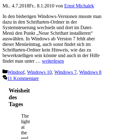
Mi.. 4.7.2018
Fr.. 8.1.2010
von
Ernst Michalek
In den bisherigen Windows-Versionen musste man
dazu in den Schriftarten-Ordner in der
Systemsteuerung wechseln und dort im Datei-
Menü den Punkt „Neue Schriftart installieren“
auswählen. In Windows ab Version 7 fehlt aber
dieser Menüeintrag, auch sonst findet sich im
Schriftarten-Ordner kein Hinweis, wie das zu
bewerkstelligen sein könnte und auch in der Hilfe
findet man unter …
weiterlesen
Kategorien
Windoof
,
Windows 10
,
Windows 7
,
Windows 8
11 Kommentare
Weisheit
des
Tages
The
light
at
the
end