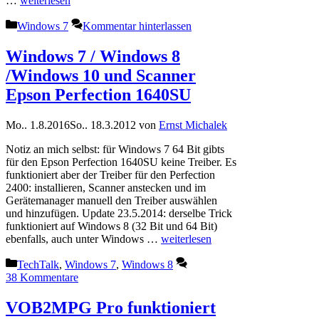
…
weiterlesen
Kategorien
Windows 7
Kommentar hinterlassen
Windows 7 / Windows 8
/Windows 10 und Scanner
Epson Perfection 1640SU
Mo.. 1.8.2016
So.. 18.3.2012
von
Ernst Michalek
Notiz an mich selbst: für Windows 7 64 Bit gibts
für den Epson Perfection 1640SU keine Treiber. Es
funktioniert aber der Treiber für den Perfection
2400: installieren, Scanner anstecken und im
Gerätemanager manuell den Treiber auswählen
und hinzufügen. Update 23.5.2014: derselbe Trick
funktioniert auf Windows 8 (32 Bit und 64 Bit)
ebenfalls, auch unter Windows …
weiterlesen
Kategorien
TechTalk
,
Windows 7
,
Windows 8
38 Kommentare
VOB2MPG Pro funktioniert