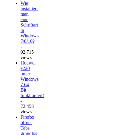
Wie
installiert
man
eine
Schriftart
in
Windows
7/8/10?
-
92.715
views
Huawei
e220
unter
Windows
7 64
Bit
funktioniert!
-
72.458
views
Firefox
öffnet
Tabs
grundlos