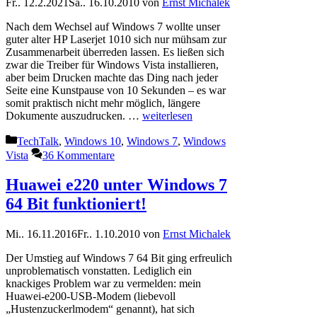
Fr.. 12.2.2021
Sa.. 16.10.2010
von
Ernst Michalek
Nach dem Wechsel auf Windows 7 wollte unser
guter alter HP Laserjet 1010 sich nur mühsam zur
Zusammenarbeit überreden lassen. Es ließen sich
zwar die Treiber für Windows Vista installieren,
aber beim Drucken machte das Ding nach jeder
Seite eine Kunstpause von 10 Sekunden – es war
somit praktisch nicht mehr möglich, längere
Dokumente auszudrucken. …
weiterlesen
Kategorien
TechTalk
,
Windows 10
,
Windows 7
,
Windows
Vista
36 Kommentare
Huawei e220 unter Windows 7
64 Bit funktioniert!
Mi.. 16.11.2016
Fr.. 1.10.2010
von
Ernst Michalek
Der Umstieg auf Windows 7 64 Bit ging erfreulich
unproblematisch vonstatten. Lediglich ein
knackiges Problem war zu vermelden: mein
Huawei-e200-USB-Modem (liebevoll
„Hustenzuckerlmodem“ genannt), hat sich