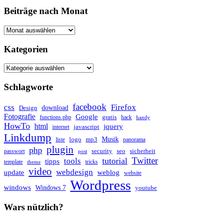
Beiträge nach Monat
Kategorien
Kategorien
Schlagworte
facebook
css
Firefox
download
Design
Fotografie
Google
gratis
functions.php
hack
handy
HowTo
html
jquery
javascript
internet
Linkdump
Musik
logo
mp3
liste
panorama
plugin
php
security
seo
sicherheit
passwort
post
Twitter
tutorial
tools
tipps
template
tricks
theme
video
webdesign
update
weblog
website
Wordpress
windows
Windows 7
youtube
Wars nützlich?