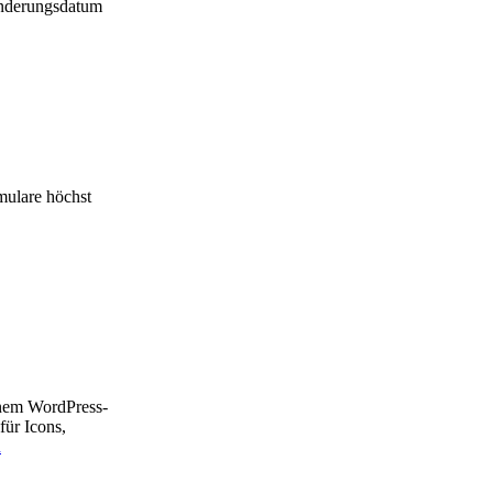
Änderungsdatum
mulare höchst
inem WordPress-
für Icons,
n