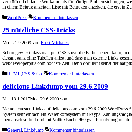
verblüffend einfache Workarounds für häufige Problemstellungen, w
in einem Beitrag anzeigen Liste mit Beiträgen anzeigen, die erst in 
Kategorien
WordPress
Kommentar hinterlassen
25 nützliche CSS-Tricks
Mo.. 21.9.2009
von
Ernst Michalek
Schon gewusst, dass man per CSS sogar die Farbe steuern kann, in 
elegant ganz ohne Tabellen anlegt und dass man externe Links gesonde
webdeveloperplus.com höchste Zeit. Denn dort lernt selbst der hau
Kategorien
HTML,CSS & Co.
Kommentar hinterlassen
delicious-Linkdump vom 29.6.2009
Mi.. 18.1.2017
Mo.. 29.6.2009
von
Meine neuesten Links auf delicious.com vom 29.6.2009 WordPress S
System sehr einfach ein Warenkorbsystem mit Paypal-Zahlungsmöglich
thematisch sortiert und mit Volltextsuche 960.gs – Prototyping mi
Kategorien
General
,
Linkdump
Kommentar hinterlassen