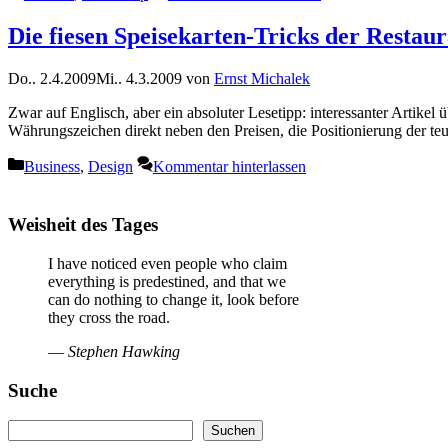
Die fiesen Speisekarten-Tricks der Restaur
Do.. 2.4.2009
Mi.. 4.3.2009
von
Ernst Michalek
Zwar auf Englisch, aber ein absoluter Lesetipp: interessanter Artike
Währungszeichen direkt neben den Preisen, die Positionierung der t
Kategorien
Business
,
Design
Kommentar hinterlassen
Weisheit des Tages
I have noticed even people who claim
everything is predestined, and that we
can do nothing to change it, look before
they cross the road.
—
Stephen Hawking
Suche
Suchen
Suchen