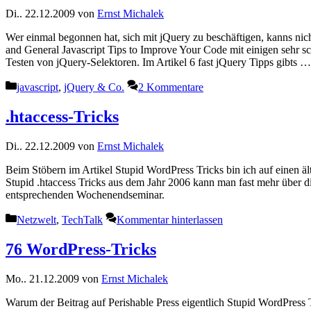
Di.. 22.12.2009
von
Ernst Michalek
Wer einmal begonnen hat, sich mit jQuery zu beschäftigen, kanns nic
and General Javascript Tips to Improve Your Code mit einigen sehr s
Testen von jQuery-Selektoren. Im Artikel 6 fast jQuery Tipps gibts 
Kategorien
javascript
,
jQuery & Co.
2 Kommentare
.htaccess-Tricks
Di.. 22.12.2009
von
Ernst Michalek
Beim Stöbern im Artikel Stupid WordPress Tricks bin ich auf einen ält
Stupid .htaccess Tricks aus dem Jahr 2006 kann man fast mehr über di
entsprechenden Wochenendseminar.
Kategorien
Netzwelt
,
TechTalk
Kommentar hinterlassen
76 WordPress-Tricks
Mo.. 21.12.2009
von
Ernst Michalek
Warum der Beitrag auf Perishable Press eigentlich Stupid WordPress Tr