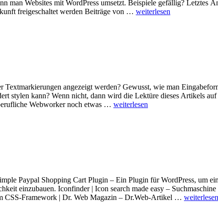
enn man Websites mit WordPress umsetzt. Beispiele gefällig? Letztes 
Zukunft freigeschaltet werden Beiträge von …
weiterlesen
der Textmarkierungen angezeigt werden? Gewusst, wie man Eingabefor
rt stylen kann? Wenn nicht, dann wird die Lektüre dieses Artikels auf
ptberufliche Webworker noch etwas …
weiterlesen
imple Paypal Shopping Cart Plugin – Ein Plugin für WordPress, um e
keit einzubauen. Iconfinder | Icon search made easy – Suchmaschine 
t dem CSS-Framework | Dr. Web Magazin – Dr.Web-Artikel …
weiterlese