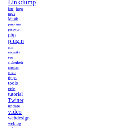
Linkdump
logo
liste
mp3
Musik
panorama
passwort
php
plugin
post
security
seo
sicherheit
template
theme
tipps
tools
tricks
tutorial
Twitter
update
video
webdesign
weblog