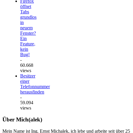
Firefox
öffnet
Tabs
grundlos
in
neuem
Fenster?
Ein
Feature,
kein
Bug!
-
60.668
views
Besitzer
einer
Telefonnummer
herausfinden
-
59.094
views
Über Mich(alek)
Mein Name ist Ing. Ernst Michalek, ich lebe und arbeite seit über 25