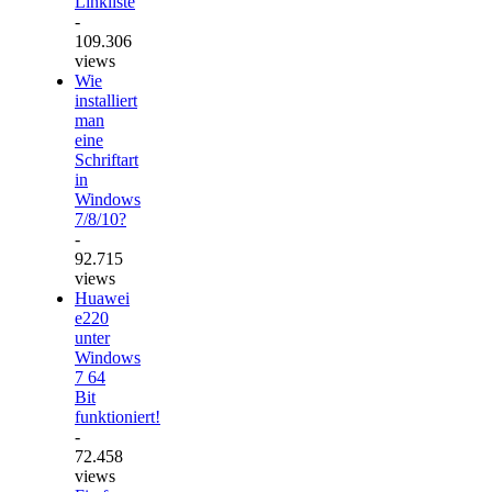
Linkliste
-
109.306
views
Wie
installiert
man
eine
Schriftart
in
Windows
7/8/10?
-
92.715
views
Huawei
e220
unter
Windows
7 64
Bit
funktioniert!
-
72.458
views