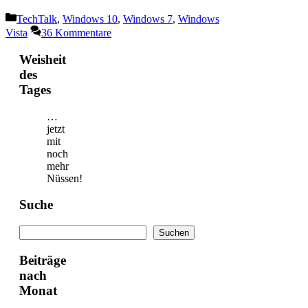
Kategorien
TechTalk
,
Windows 10
,
Windows 7
,
Windows
Vista
36 Kommentare
Weisheit
des
Tages
…
jetzt
mit
noch
mehr
Nüssen!
Suche
Suchen
Suchen
Beiträge
nach
Monat