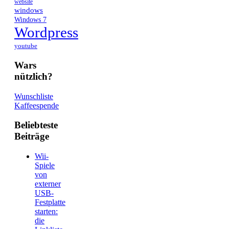
website
windows
Windows 7
Wordpress
youtube
Wars
nützlich?
Wunschliste
Kaffeespende
Beliebteste
Beiträge
Wii-
Spiele
von
externer
USB-
Festplatte
starten:
die