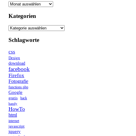
Kategorien
Kategorien
Schlagworte
css
Design
download
facebook
Firefox
Fotografie
functions.php
Google
gratis
hack
handy
HowTo
html
internet
javascript
jquery