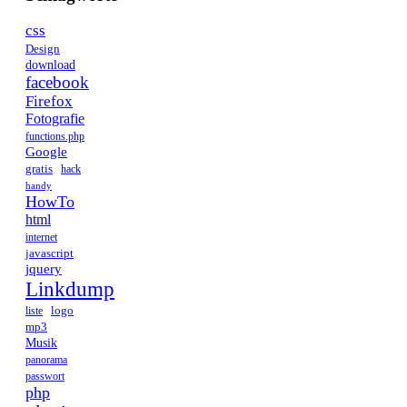
css
Design
download
facebook
Firefox
Fotografie
functions.php
Google
gratis
hack
handy
HowTo
html
internet
javascript
jquery
Linkdump
logo
liste
mp3
Musik
panorama
passwort
php