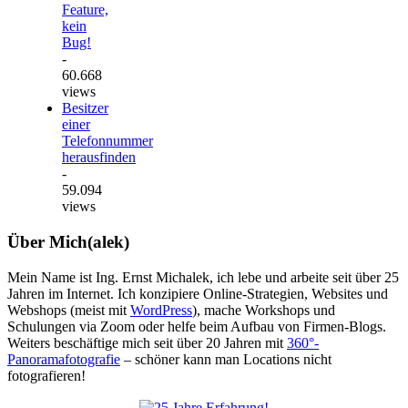
Feature,
kein
Bug!
-
60.668
views
Besitzer
einer
Telefonnummer
herausfinden
-
59.094
views
Über Mich(alek)
Mein Name ist Ing. Ernst Michalek, ich lebe und arbeite seit über 25
Jahren im Internet. Ich konzipiere Online-Strategien, Websites und
Webshops (meist mit
WordPress
), mache Workshops und
Schulungen via Zoom oder helfe beim Aufbau von Firmen-Blogs.
Weiters beschäftige mich seit über 20 Jahren mit
360°-
Panoramafotografie
– schöner kann man Locations nicht
fotografieren!