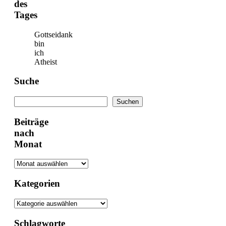
des
Tages
Gottseidank
bin
ich
Atheist
Suche
Suchen
Suchen
Beiträge
nach
Monat
Kategorien
Kategorien
Schlagworte