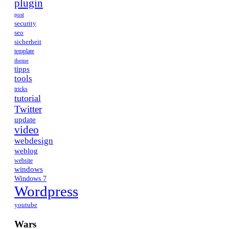
plugin
post
security
seo
sicherheit
template
theme
tipps
tools
tricks
tutorial
Twitter
update
video
webdesign
weblog
website
windows
Windows 7
Wordpress
youtube
Wars