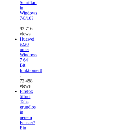
Schriftart
in
Windows
7/8/10?
-
92.716
views
Huawei
e220
unter
Windows
7 64
Bit
funktioniert!
-
72.458
views
Firefox
öffnet
Tabs
grundlos
in
neuem
Fenster?
Ein