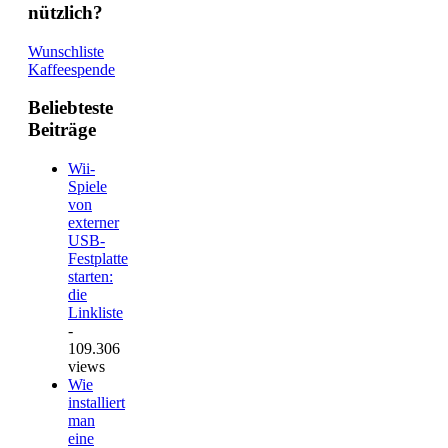
nützlich?
Wunschliste
Kaffeespende
Beliebteste
Beiträge
Wii-
Spiele
von
externer
USB-
Festplatte
starten:
die
Linkliste
-
109.306
views
Wie
installiert
man
eine