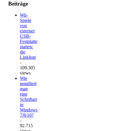
Beiträge
Wii-
Spiele
von
externer
USB-
Festplatte
starten:
die
Linkliste
-
109.305
views
Wie
installiert
man
eine
Schriftart
in
Windows
7/8/10?
-
92.715
views