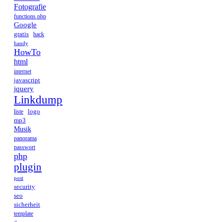
Fotografie
functions.php
Google
gratis
hack
handy
HowTo
html
internet
javascript
jquery
Linkdump
logo
liste
mp3
Musik
panorama
passwort
php
plugin
post
security
seo
sicherheit
template