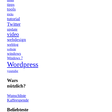
theme
tipps
tools
tricks
tutorial
Twitter
update
video
webdesign
weblog
website
windows
Windows 7
Wordpress
youtube
Wars
nützlich?
Wunschliste
Kaffeespende
Beliebteste