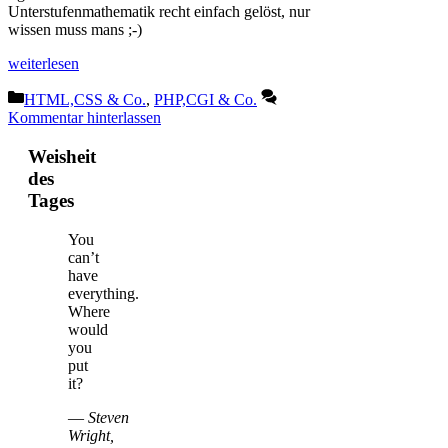
Unterstufenmathematik recht einfach gelöst, nur
wissen muss mans ;-)
weiterlesen
Kategorien
HTML,CSS & Co.
,
PHP,CGI & Co.
Kommentar hinterlassen
Weisheit
des
Tages
You
can’t
have
everything.
Where
would
you
put
it?
—
Steven
Wright,