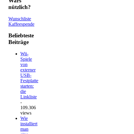
Wars
nützlich?
Wunschliste
Kaffeespende
Beliebteste
Beiträge
Wii-
Spiele
von
externer
USB-
Festplatte
starten:
die
Linkliste
-
109.306
views
Wie
installiert
man