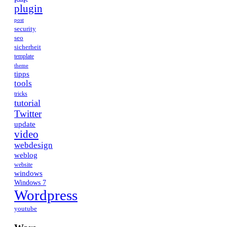
plugin
post
security
seo
sicherheit
template
theme
tipps
tools
tricks
tutorial
Twitter
update
video
webdesign
weblog
website
windows
Windows 7
Wordpress
youtube