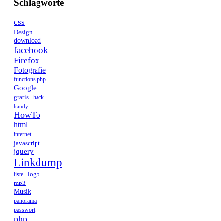
Schlagworte
css
Design
download
facebook
Firefox
Fotografie
functions.php
Google
gratis
hack
handy
HowTo
html
internet
javascript
jquery
Linkdump
logo
liste
mp3
Musik
panorama
passwort
php