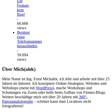
Ein
Feature,
kein
Bug!
-
60.668
views
Besitzer
einer
Telefonnummer
herausfinden
-
59.094
views
Über Mich(alek)
Mein Name ist Ing. Ernst Michalek, ich lebe und arbeite seit über 25
Jahren im Internet. Ich konzipiere Online-Strategien, Websites und
Webshops (meist mit
WordPress
), mache Workshops und
Schulungen via Zoom oder helfe beim Aufbau von Firmen-Blogs.
Weiters beschäftige mich seit über 20 Jahren mit
360°-
Panoramafotografie
– schöner kann man Locations nicht
fotografieren!