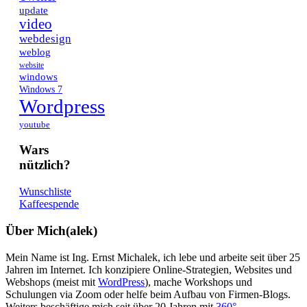
update
video
webdesign
weblog
website
windows
Windows 7
Wordpress
youtube
Wars
nützlich?
Wunschliste
Kaffeespende
Über Mich(alek)
Mein Name ist Ing. Ernst Michalek, ich lebe und arbeite seit über 25
Jahren im Internet. Ich konzipiere Online-Strategien, Websites und
Webshops (meist mit
WordPress
), mache Workshops und
Schulungen via Zoom oder helfe beim Aufbau von Firmen-Blogs.
Weiters beschäftige mich seit über 20 Jahren mit
360°-