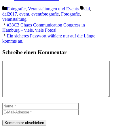
Kategorien
Schlagwörter
Fotografie
,
Veranstaltungen und Events
dal
,
dal2017
,
event
,
eventfotografie
,
Fotografie
,
veranstaltung
#33C3 Chaos Communication Congress in
Hamburg – viele, viele Fotos!
Ein sicheres Passwort wählen: nur auf die Länge
kommts an.
Schreibe einen Kommentar
Kommentar
Name
E-
Mail-
Adresse