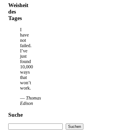
Weisheit
des
Tages
I
have
not
failed.
I’ve
just
found
10,000
ways
that
won’t
work.
—
Thomas
Edison
Suche
Suchen
Suchen