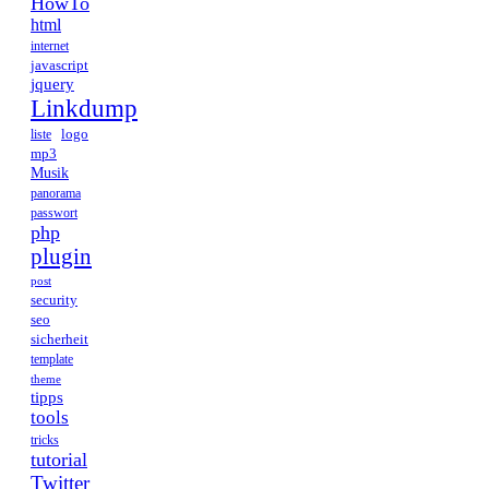
HowTo
html
internet
javascript
jquery
Linkdump
logo
liste
mp3
Musik
panorama
passwort
php
plugin
post
security
seo
sicherheit
template
theme
tipps
tools
tricks
tutorial
Twitter