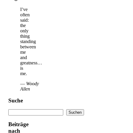
I’ve
often
said:
the
only
thing
standing
between
me
and
greatness…
is
me.
—
Woody
Allen
Suche
Suchen
Suchen
Beiträge
nach