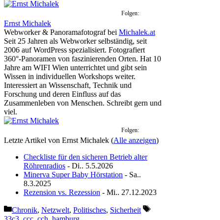
Folgen:
Ernst Michalek
Webworker & Panoramafotograf
bei
Michalek.at
Seit 25 Jahren als Webworker selbständig, seit
2006 auf WordPress spezialisiert. Fotografiert
360°-Panoramen von faszinierenden Orten. Hat 10
Jahre am WIFI Wien unterrichtet und gibt sein
Wissen in individuellen Workshops weiter.
Interessiert an Wissenschaft, Technik und
Forschung und deren Einfluss auf das
Zusammenleben von Menschen. Schreibt gern und
viel.
Folgen:
Letzte Artikel von Ernst Michalek
(
Alle anzeigen
)
Checkliste für den sicheren Betrieb alter
Röhrenradios
- Di.. 5.5.2026
Minerva Super Baby Hörstation
- Sa..
8.3.2025
Rezension vs. Rezession
- Mi.. 27.12.2023
Kategorien
Schlagwörter
Chronik
,
Netzwelt
,
Politisches
,
Sicherheit
33c3
,
ccc
,
cch
,
hamburg