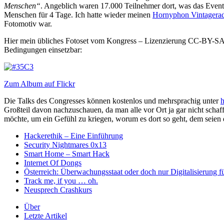
Menschen“
. Angeblich waren 17.000 Teilnehmer dort, was das Event 
Menschen für 4 Tage. Ich hatte wieder meinen
Hornyphon Vintagera
Fotomotiv war.
Hier mein übliches Fotoset vom Kongress – Lizenzierung CC-BY-SA, 
Bedingungen einsetzbar:
Zum Album auf Flickr
Die Talks des Congresses können kostenlos und mehrsprachig unter
h
Großteil davon nachzuschauen, da man alle vor Ort ja gar nicht schaff
möchte, um ein Gefühl zu kriegen, worum es dort so geht, dem seien di
Hackerethik – Eine Einführung
Security Nightmares 0x13
Smart Home – Smart Hack
Internet Of Dongs
Österreich: Überwachungsstaat oder doch nur Digitalisierung f
Track me, if you … oh.
Neusprech Crashkurs
Über
Letzte Artikel