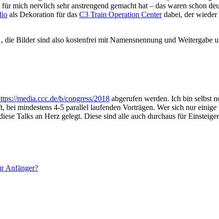
für mich nervlich sehr anstrengend gemacht hat – das waren schon deu
dio
als Dekoration für das
C3 Train Operation Center
dabei, der wieder 
die Bilder sind also kostenfrei mit Namensnennung und Weitergabe un
ttps://media.ccc.de/b/congress/2018
abgerufen werden. Ich bin selbst n
t, bei mindestens 4-5 parallel laufenden Vorträgen. Wer sich nur einig
ese Talks an Herz gelegt. Diese sind alle auch durchaus für Einsteiger
ür Anfänger?