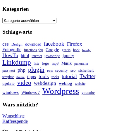
Kategorien
Schlagworte
facebook
css
Firefox
download
Design
Fotografie
Google
gratis
functions.php
hack
handy
HowTo
html
jquery
javascript
internet
Linkdump
Musik
logo
mp3
liste
panorama
plugin
php
security
seo
sicherheit
passwort
post
Twitter
tutorial
tools
tipps
template
tricks
theme
video
webdesign
update
weblog
website
Wordpress
windows
Windows 7
youtube
Wars nützlich?
Wunschliste
Kaffeespende