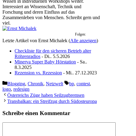
Wissen in individuellen Workshops weiter.
Interessiert an Wissenschaft, Technik und
Forschung und deren Einfluss auf das
Zusammenleben von Menschen. Schreibt gern und
viel.
Folgen:
Letzte Artikel von Ernst Michalek
(
Alle anzeigen
)
Checkliste für den sicheren Betrieb alter
Röhrenradios
- Di.. 5.5.2026
Minerva Super Baby Hörstation
- Sa..
8.3.2025
Rezension vs. Rezession
- Mi.. 27.12.2023
Kategorien
Schlagwörter
Blogging
,
Chronik
,
Netzwelt
bp
,
contest
,
logo
,
redesign
Österreichs Züge haben Seilzugbremsen
Transbalkan: ein Streifzug durch Südosteuropa
Schreibe einen Kommentar
Kommentar