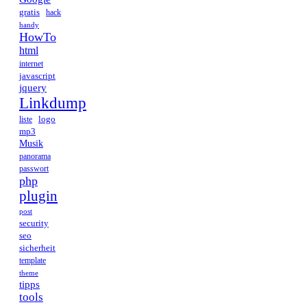
gratis
hack
handy
HowTo
html
internet
javascript
jquery
Linkdump
logo
liste
mp3
Musik
panorama
passwort
php
plugin
post
security
seo
sicherheit
template
theme
tipps
tools