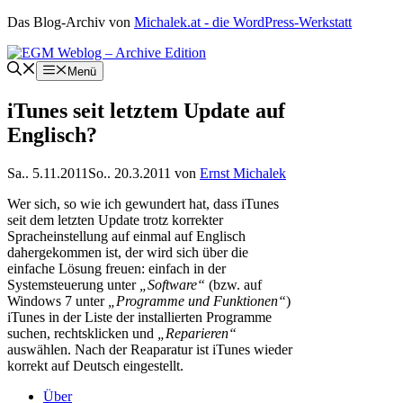
Zum
Das Blog-Archiv von
Michalek.at - die WordPress-Werkstatt
Inhalt
springen
Menü
iTunes seit letztem Update auf
Englisch?
Sa.. 5.11.2011
So.. 20.3.2011
von
Ernst Michalek
Wer sich, so wie ich gewundert hat, dass iTunes
seit dem letzten Update trotz korrekter
Spracheinstellung auf einmal auf Englisch
dahergekommen ist, der wird sich über die
einfache Lösung freuen: einfach in der
Systemsteuerung unter
„Software“
(bzw. auf
Windows 7 unter
„Programme und Funktionen“
)
iTunes in der Liste der installierten Programme
suchen, rechtsklicken und
„Reparieren“
auswählen. Nach der Reaparatur ist iTunes wieder
korrekt auf Deutsch eingestellt.
Über