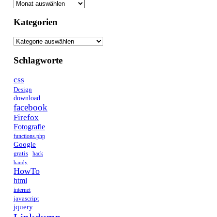
Kategorien
Schlagworte
css
Design
download
facebook
Firefox
Fotografie
functions.php
Google
gratis
hack
handy
HowTo
html
internet
javascript
jquery