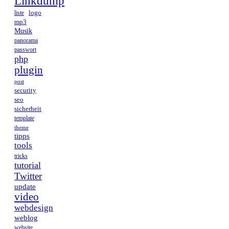
Linkdump
logo
liste
mp3
Musik
panorama
passwort
php
plugin
post
security
seo
sicherheit
template
theme
tipps
tools
tricks
tutorial
Twitter
update
video
webdesign
weblog
website