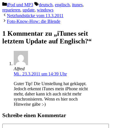
Kategorien
Schlagwörter
iPod und MP3
deutsch
,
englisch
,
itunes
,
reparieren
,
update
,
windows
Netzfundstücke vom 13.3.2011
Foto-Know-How: die Blende
1 Kommentar zu „iTunes seit
letztem Update auf Englisch?“
Alfred
Mi.. 23.3.2011 um 14:39 Uhr
Guter Tip! Die Umstellung hat geklappt.
Jedoch erkennt iTunes mein iPhone nicht
mehr, daher kann ich auch nicht mehr
synchronisieren. Wenn es hier noch
Hinweise gäbe :-)
Schreibe einen Kommentar
Kommentar