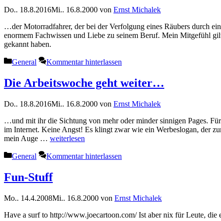
Do.. 18.8.2016
Mi.. 16.8.2000
von
Ernst Michalek
…der Motorradfahrer, der bei der Verfolgung eines Räubers durch ei
enormem Fachwissen und Liebe zu seinem Beruf. Mein Mitgefühl gilt s
gekannt haben.
Kategorien
General
Kommentar hinterlassen
Die Arbeitswoche geht weiter…
Do.. 18.8.2016
Mi.. 16.8.2000
von
Ernst Michalek
…und mit ihr die Sichtung von mehr oder minder sinnigen Pages. Fü
im Internet. Keine Angst! Es klingt zwar wie ein Werbeslogan, der zu
mein Auge …
weiterlesen
Kategorien
General
Kommentar hinterlassen
Fun-Stuff
Mo.. 14.4.2008
Mi.. 16.8.2000
von
Ernst Michalek
Have a surf to http://www.joecartoon.com/ Ist aber nix für Leute, di