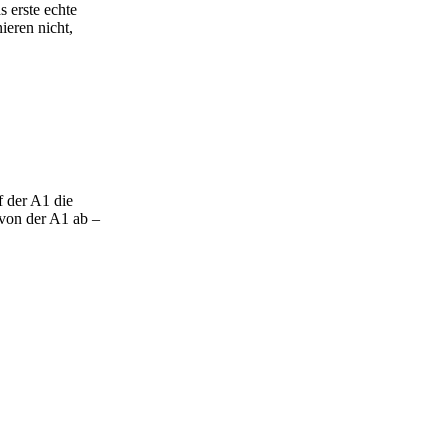
 erste echte
ieren nicht,
 der A1 die
 von der A1 ab –