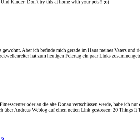
d Kinder: Don´t try this at home with your pets!! ;o)
e gewohnt. Aber ich befinde mich gerade im Haus meines Vaters und ri
ockwellenreiter hat zum heutigen Feiertag ein paar Links zusammenget
 Fitnesscenter oder an die alte Donau vertschüssen werde, habe ich nur 
ich über Andreas Weblog auf einen netten Link gestossen: 20 Things I
n?