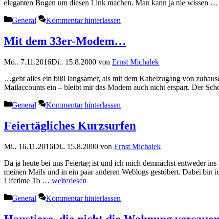
eleganten Bogen um diesen Link machen. Man kann ja nie wissen … Un
Kategorien
General
Kommentar hinterlassen
Mit dem 33er-Modem…
Mo.. 7.11.2016
Di.. 15.8.2000
von
Ernst Michalek
…geht alles ein bißl langsamer, als mit dem Kabelzugang von zuhaus
Mailaccounts ein – bleibt mir das Modem auch nicht erspart. Der Sch
Kategorien
General
Kommentar hinterlassen
Feiertägliches Kurzsurfen
Mi.. 16.11.2016
Di.. 15.8.2000
von
Ernst Michalek
Da ja heute bei uns Feiertag ist und ich mich demnächst entweder ins
meinen Mails und in ein paar anderen Weblogs gestöbert. Dabei bin 
Lifetime To …
weiterlesen
Kategorien
General
Kommentar hinterlassen
Haustiere, die nicht die Wohnung versaue