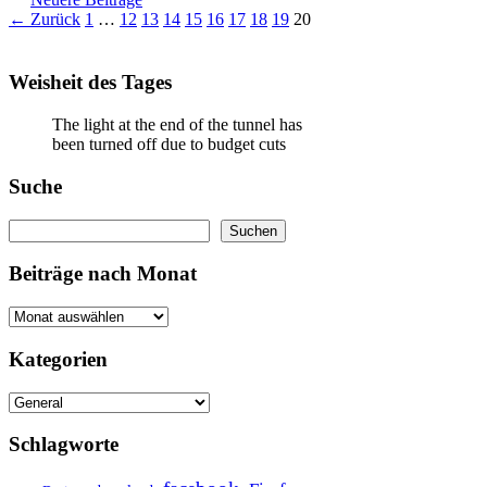
Seite
Seite
Seite
Seite
Seite
Seite
Seite
Seite
Seite
Seite
←
Zurück
1
…
12
13
14
15
16
17
18
19
20
Weisheit des Tages
The light at the end of the tunnel has
been turned off due to budget cuts
Suche
Suchen
Suchen
Beiträge nach Monat
Kategorien
Kategorien
Schlagworte