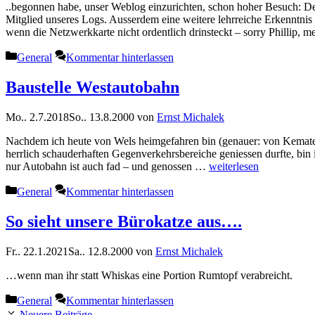
..begonnen habe, unser Weblog einzurichten, schon hoher Besuch: Der 
Mitglied unseres Logs. Ausserdem eine weitere lehrreiche Erkenntni
wenn die Netzwerkkarte nicht ordentlich drinsteckt – sorry Phillip, me
Kategorien
General
Kommentar hinterlassen
Baustelle Westautobahn
Mo.. 2.7.2018
So.. 13.8.2000
von
Ernst Michalek
Nachdem ich heute von Wels heimgefahren bin (genauer: von Kematen
herrlich schauderhaften Gegenverkehrsbereiche geniessen durfte, bin 
nur Autobahn ist auch fad – und genossen …
weiterlesen
Kategorien
General
Kommentar hinterlassen
So sieht unsere Bürokatze aus….
Fr.. 22.1.2021
Sa.. 12.8.2000
von
Ernst Michalek
…wenn man ihr statt Whiskas eine Portion Rumtopf verabreicht.
Kategorien
General
Kommentar hinterlassen
Neuere Beiträge