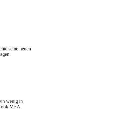
chte seine neuen
ragen.
ein wenig in
t Took Me A