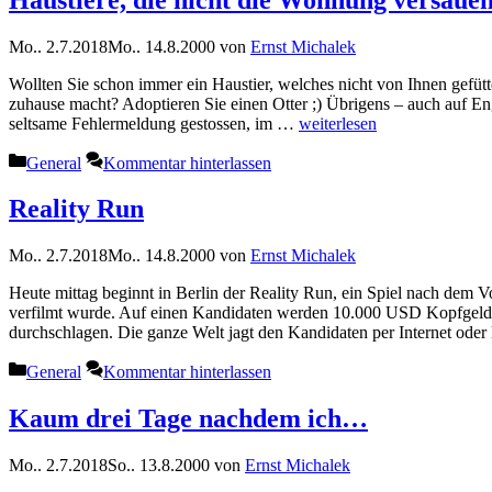
Mo.. 2.7.2018
Mo.. 14.8.2000
von
Ernst Michalek
Wollten Sie schon immer ein Haustier, welches nicht von Ihnen gefüt
zuhause macht? Adoptieren Sie einen Otter ;) Übrigens – auch auf Eng
seltsame Fehlermeldung gestossen, im …
weiterlesen
Kategorien
General
Kommentar hinterlassen
Reality Run
Mo.. 2.7.2018
Mo.. 14.8.2000
von
Ernst Michalek
Heute mittag beginnt in Berlin der Reality Run, ein Spiel nach de
verfilmt wurde. Auf einen Kandidaten werden 10.000 USD Kopfgeld a
durchschlagen. Die ganze Welt jagt den Kandidaten per Internet ode
Kategorien
General
Kommentar hinterlassen
Kaum drei Tage nachdem ich…
Mo.. 2.7.2018
So.. 13.8.2000
von
Ernst Michalek