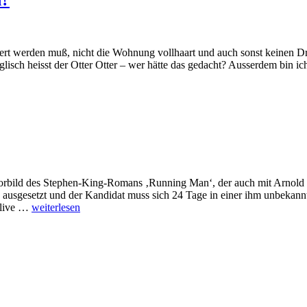
tert werden muß, nicht die Wohnung vollhaart und auch sonst keinen D
lisch heisst der Otter Otter – wer hätte das gedacht? Ausserdem bin ic
m Vorbild des Stephen-King-Romans ‚Running Man‘, der auch mit Arnol
usgesetzt und der Kandidat muss sich 24 Tage in einer ihm unbekann
r live …
weiterlesen