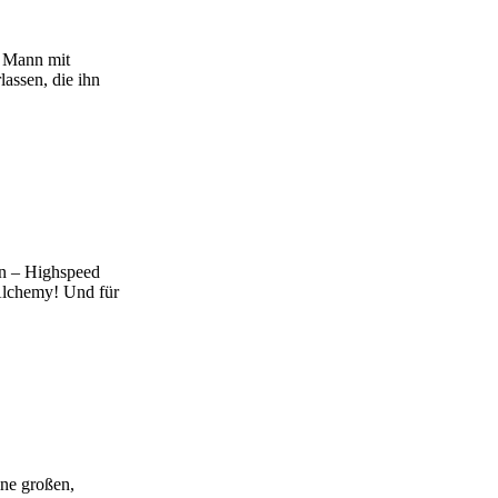
n Mann mit
assen, die ihn
en – Highspeed
 Alchemy! Und für
ine großen,