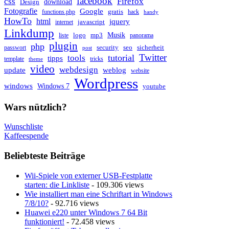
facebook
css
Firefox
download
Design
Fotografie
Google
gratis
functions.php
hack
handy
HowTo
html
jquery
javascript
internet
Linkdump
Musik
logo
mp3
liste
panorama
plugin
php
security
seo
sicherheit
passwort
post
Twitter
tutorial
tools
tipps
template
tricks
theme
video
webdesign
update
weblog
website
Wordpress
windows
Windows 7
youtube
Wars nützlich?
Wunschliste
Kaffeespende
Beliebteste Beiträge
Wii-Spiele von externer USB-Festplatte
starten: die Linkliste
- 109.306 views
Wie installiert man eine Schriftart in Windows
7/8/10?
- 92.716 views
Huawei e220 unter Windows 7 64 Bit
funktioniert!
- 72.458 views