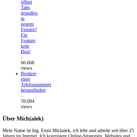
öffnet
Tabs
grundlos
in
neuem
Fenster?
Ein
Feature,
kein
Bug!
-
60.668
views
Besitzer
einer
Telefonnummer
herausfinden
-
59.094
views
Über Mich(alek)
Mein Name ist Ing. Ernst Michalek, ich lebe und arbeite seit über 25
Jahren im Internet. Ich konzipiere Online-Strategien, Websites und