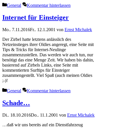
Kategorien
General
Kommentar hinterlassen
Internet für Einsteiger
Mo.. 7.11.2016
Fr.. 12.1.2001
von
Ernst Michalek
Der Zirbel hatte letztens anlässlich des
Netzeinstieges ihrer Oldies angeregt, eine Seite mit
Tips & Tricks für Internet-Neulinge
zusammenzustellen. Das werden wir auch tun, nur
benötigt das eine Menge Zeit. Wir haben bis dahin,
basierend auf Zirbels Links, eine Seite mit
kommentierten Surftips für Einsteiger
zusammengestellt. Viel Spaß (auch meinen Oldies
;-)!
Kategorien
General
Kommentar hinterlassen
Schade…
Di.. 18.10.2016
Do.. 11.1.2001
von
Ernst Michalek
…daß wir uns bereits auf ein Dienstfahrzeug