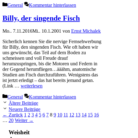
Kategorien
General
Kommentar hinterlassen
Billy, der singende Fisch
Mo.. 7.11.2016
Mi.. 10.1.2001
von
Ernst Michalek
Sicherlich kennen Sie die nervige Fernsehwerbung
für Billy, den singenden Fisch. Wie oft haben wir
uns gewünscht, das Teil auf dem Boden zu
schmeissen und voll Freude drauf
herumzuspringen, bis die Motoren und Federn in
der Gegend herumfliegen…ääähm, anatomische
Studien am Fisch durchzuführen. Wenigstens das
ist jertzt erledigt – das hat bereits jemand getan.
(Link …
weiterlesen
Kategorien
General
Kommentar hinterlassen
Ältere Beiträge
Neuere Beiträge
Seite
Seite
Seite
Seite
Seite
Seite
Seite
Seite
Seite
Seite
Seite
Seite
Seite
Seite
Seite
Seite
←
Zurück
1
2
3
4
5
6
7
8
9
10
11
12
13
14
15
16
Seite
…
20
Weiter
→
Weisheit