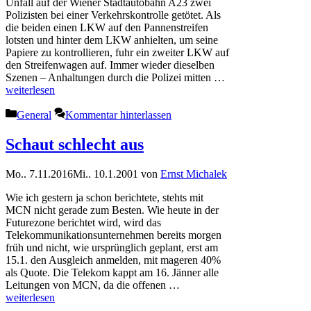
Unfall auf der Wiener Stadtautobahn A23 zwei
Polizisten bei einer Verkehrskontrolle getötet. Als
die beiden einen LKW auf den Pannenstreifen
lotsten und hinter dem LKW anhielten, um seine
Papiere zu kontrollieren, fuhr ein zweiter LKW auf
den Streifenwagen auf. Immer wieder dieselben
Szenen – Anhaltungen durch die Polizei mitten …
weiterlesen
Kategorien
General
Kommentar hinterlassen
Schaut schlecht aus
Mo.. 7.11.2016
Mi.. 10.1.2001
von
Ernst Michalek
Wie ich gestern ja schon berichtete, stehts mit
MCN nicht gerade zum Besten. Wie heute in der
Futurezone berichtet wird, wird das
Telekommunikationsunternehmen bereits morgen
früh und nicht, wie ursprünglich geplant, erst am
15.1. den Ausgleich anmelden, mit mageren 40%
als Quote. Die Telekom kappt am 16. Jänner alle
Leitungen von MCN, da die offenen …
weiterlesen