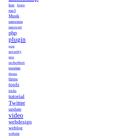
logo
liste
mp3
Musik
panorama
passwort
php
plugin
post
security
seo
sicherheit
template
theme
tipps
tools
tricks
tutorial
Twitter
update
video
webdesign
weblog
website