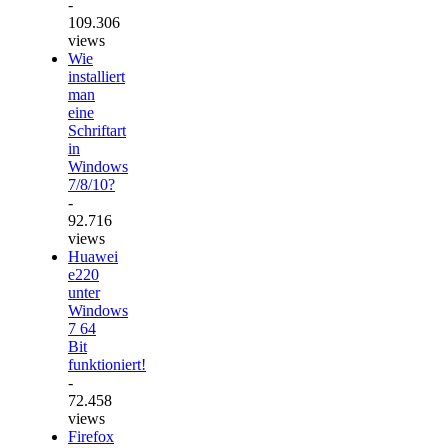
-
109.306
views
Wie
installiert
man
eine
Schriftart
in
Windows
7/8/10?
-
92.716
views
Huawei
e220
unter
Windows
7 64
Bit
funktioniert!
-
72.458
views
Firefox