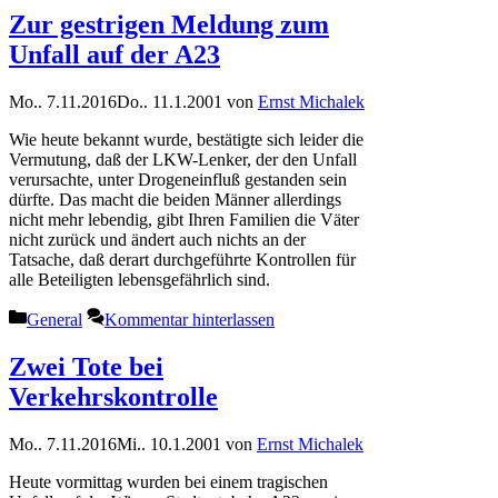
Zur gestrigen Meldung zum
Unfall auf der A23
Mo.. 7.11.2016
Do.. 11.1.2001
von
Ernst Michalek
Wie heute bekannt wurde, bestätigte sich leider die
Vermutung, daß der LKW-Lenker, der den Unfall
verursachte, unter Drogeneinfluß gestanden sein
dürfte. Das macht die beiden Männer allerdings
nicht mehr lebendig, gibt Ihren Familien die Väter
nicht zurück und ändert auch nichts an der
Tatsache, daß derart durchgeführte Kontrollen für
alle Beteiligten lebensgefährlich sind.
Kategorien
General
Kommentar hinterlassen
Zwei Tote bei
Verkehrskontrolle
Mo.. 7.11.2016
Mi.. 10.1.2001
von
Ernst Michalek
Heute vormittag wurden bei einem tragischen