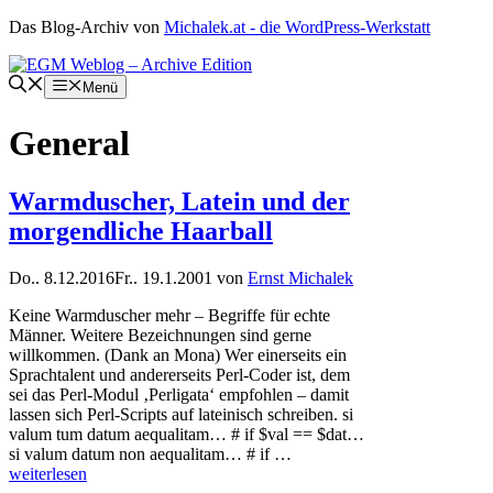
Zum
Das Blog-Archiv von
Michalek.at - die WordPress-Werkstatt
Inhalt
springen
Menü
General
Warmduscher, Latein und der
morgendliche Haarball
Do.. 8.12.2016
Fr.. 19.1.2001
von
Ernst Michalek
Keine Warmduscher mehr – Begriffe für echte
Männer. Weitere Bezeichnungen sind gerne
willkommen. (Dank an Mona) Wer einerseits ein
Sprachtalent und andererseits Perl-Coder ist, dem
sei das Perl-Modul ‚Perligata‘ empfohlen – damit
lassen sich Perl-Scripts auf lateinisch schreiben. si
valum tum datum aequalitam… # if $val == $dat…
si valum datum non aequalitam… # if …
weiterlesen