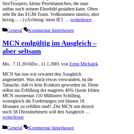
StorTroopers, kleine Pixelmännchen, die man
online nach seinem Ebenbild gestalten kann. Oben
seht Ihr das EGM-Team. Vollkommen sinnlos, aber
herzig… :-) (Achtung: mein IE5 …
weiterlesen
Kategorien
General
Kommentar hinterlassen
MCN endgültig im Ausgleich –
aber seltsam
Mo.. 7.11.2016
Do.. 11.1.2001
von
Ernst Michalek
MCN hat nun wie erwartet den Ausgleich
angemeldet. Was mich etwas verwundert, ist die
Tatsache, daß es kein Konkurs geworden ist. Denn
selbst zur Erfüllung der mageren 40% Quote fehlen
MCN momentan 110 Millionen Schilling,
wenngleich die Forderungen erst binnen 18
Monaten zu erfüllen sind! ‚Die MCN mit derzeit
noch 58 Dienstnehmern will den Ausgleich …
weiterlesen
Kategorien
General
Kommentar hinterlassen