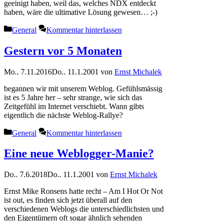
geeinigt haben, weil das, welches NDX entdeckt
haben, wäre die ultimative Lösung gewesen… ;-)
Kategorien
General
Kommentar hinterlassen
Gestern vor 5 Monaten
Mo.. 7.11.2016
Do.. 11.1.2001
von
Ernst Michalek
begannen wir mit unserem Weblog. Gefühlsmässig
ist es 5 Jahre her – sehr strange, wie sich das
Zeitgefühl im Internet verschiebt. Wann gibts
eigentlich die nächste Weblog-Rallye?
Kategorien
General
Kommentar hinterlassen
Eine neue Weblogger-Manie?
Do.. 7.6.2018
Do.. 11.1.2001
von
Ernst Michalek
Ernst Mike Ronsens hatte recht – Am I Hot Or Not
ist out, es finden sich jetzt überall auf den
verschiedenen Weblogs die unterschiedlichsten und
den Eigentümern oft sogar ähnlich sehenden