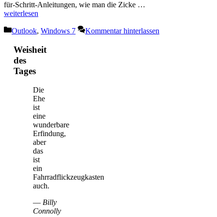
für-Schritt-Anleitungen, wie man die Zicke …
weiterlesen
Kategorien
Outlook
,
Windows 7
Kommentar hinterlassen
Weisheit
des
Tages
Die
Ehe
ist
eine
wunderbare
Erfindung,
aber
das
ist
ein
Fahrradflickzeugkasten
auch.
—
Billy
Connolly