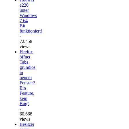
e220
unter
Windows
7 64
Bit
funktioniert!
-
72.458
views
Firefox
öffnet
Tabs
grundlos
in
neuem
Fenster?
Ein
Feature,
kein
Bug!
-
60.668
views
Besitzer