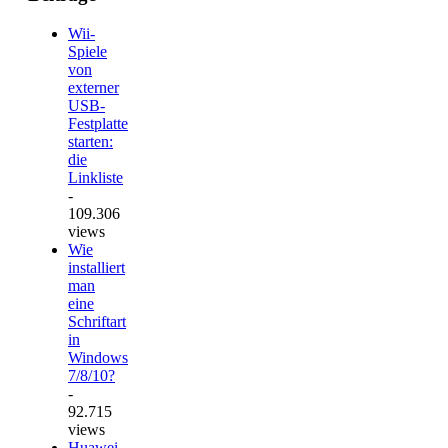
Wii-
Spiele
von
externer
USB-
Festplatte
starten:
die
Linkliste
-
109.306
views
Wie
installiert
man
eine
Schriftart
in
Windows
7/8/10?
-
92.715
views
Huawei