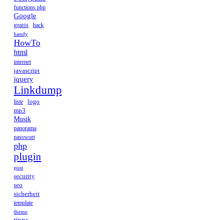
functions.php
Google
gratis
hack
handy
HowTo
html
internet
javascript
jquery
Linkdump
logo
liste
mp3
Musik
panorama
passwort
php
plugin
post
security
seo
sicherheit
template
theme