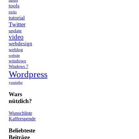
tipps
tools
tricks
tutorial
Twitter
update
video
webdesign
weblog
website
windows
Windows 7
Wordpress
youtube
Wars
nützlich?
Wunschliste
Kaffeespende
Beliebteste
Beiträge