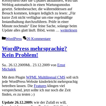
Kernsystem oder die Updates aktualisiert, wird das
Weblog automatisch in einen Wartungsmodus
gesetzt. Seitenbesucher, die währenddessen auf
Besuch kommen, kriegen lediglich zu lesen: „Für
kurze Zeit nicht verfügbar um eine regelmäßige
Instandhaltung durchzuführen. Prüfe in einer
Minute nochmals“ Eine feine Sache, solange beim
Update alles glatt läuft. Blöd, wenn …
weiterlesen
Kategorien
WordPress
26 Kommentare
WordPress mehrsprachig?
Kein Problem!
Sa.. 26.12.2009
Mi.. 23.12.2009
von
Ernst
Michalek
Mit dem Plugin
WPML Multilingual CMS
soll sich
jede WordPress-Website kinderleicht mehrsprachig
betreiben lassen. Die
Features
klingen viel
versprechend, jetzt sollte ich nur noch die Zeit
finden, es zu testen ;-)
Update 26.12.2009:
wie der Zufall es will,