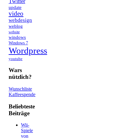
Twitter
update
video
webdesign
weblog
website
windows
Windows 7
Wordpress
youtube
Wars
nützlich?
Wunschliste
Kaffeespende
Beliebteste
Beiträge
Wii-
Spiele
von