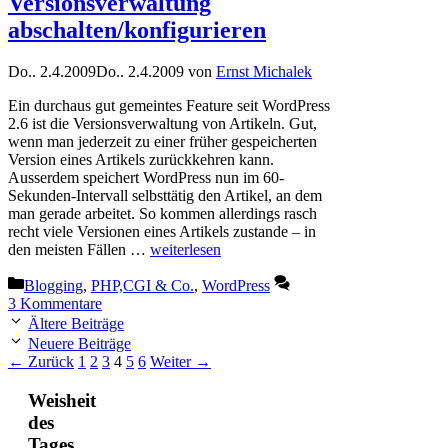
Versionsverwaltung
abschalten/konfigurieren
Do.. 2.4.2009
Do.. 2.4.2009
von
Ernst Michalek
Ein durchaus gut gemeintes Feature seit WordPress
2.6 ist die Versionsverwaltung von Artikeln. Gut,
wenn man jederzeit zu einer früher gespeicherten
Version eines Artikels zurückkehren kann.
Ausserdem speichert WordPress nun im 60-
Sekunden-Intervall selbsttätig den Artikel, an dem
man gerade arbeitet. So kommen allerdings rasch
recht viele Versionen eines Artikels zustande – in
den meisten Fällen …
weiterlesen
Kategorien
Blogging
,
PHP,CGI & Co.
,
WordPress
3 Kommentare
Ältere Beiträge
Neuere Beiträge
Seite
Seite
Seite
Seite
Seite
Seite
←
Zurück
1
2
3
4
5
6
Weiter
→
Weisheit
des
Tages