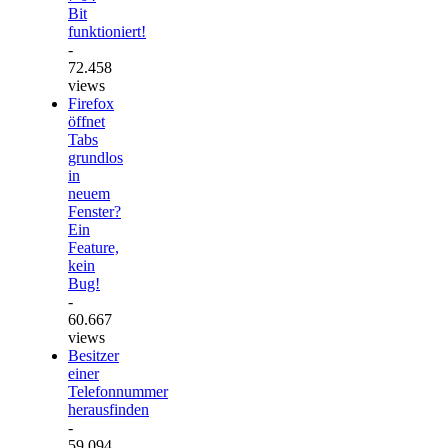
Bit
funktioniert!
-
72.458
views
Firefox
öffnet
Tabs
grundlos
in
neuem
Fenster?
Ein
Feature,
kein
Bug!
-
60.667
views
Besitzer
einer
Telefonnummer
herausfinden
-
59.094