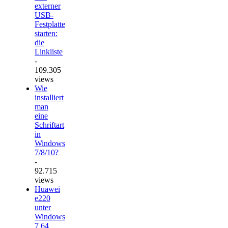
externer
USB-
Festplatte
starten:
die
Linkliste
-
109.305
views
Wie
installiert
man
eine
Schriftart
in
Windows
7/8/10?
-
92.715
views
Huawei
e220
unter
Windows
7 64