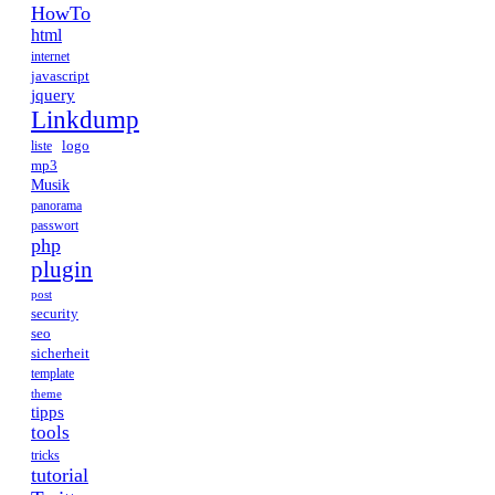
HowTo
html
internet
javascript
jquery
Linkdump
logo
liste
mp3
Musik
panorama
passwort
php
plugin
post
security
seo
sicherheit
template
theme
tipps
tools
tricks
tutorial