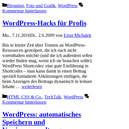
Kategorien
Blogging
,
Foto und Grafik
,
WordPress
Kommentar hinterlassen
WordPress-Hacks für Profis
Mo.. 7.11.2016
Di.. 2.6.2009
von
Ernst Michalek
Bin in letzter Zeit über Tonnen an WordPress-
Ressourcen gestolpert, die ich euch nicht
vorenthalten möchte (und die ich außerdem selbst
wieder finden mag, wenn ich sie brauchen sollte):
WordPress Shortcodes: eine gute Einführung in
Shortcodes – man kann damit in einen Beitrag
speziell formatierte Abkürzungen einfügen, die
beim Anzeigen des Beitrags dynamisch in lesbare
Inhalte …
weiterlesen
Kategorien
HTML,CSS & Co.
,
TechTalk
,
WordPress
Kommentar hinterlassen
WordPress: automatisches
Speichern und