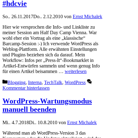
#hdcvie
So.. 26.11.2017
Do.. 2.12.2010
von
Ernst Michalek
Hier wie versprochen die Info- und Linkliste zu
meiner Session am Half Day Camp Vienna. War
wohl eher ein Vortrag als eine „klassische“
Barcamp-Session :-) Ich verwende WordPress als
Weblog-Plattform. Alle erwähnten Einstellungen
und Plugins beziehen sich da darauf. Mein
Workflow: Infos per „Press-It“-Bookmarklet in
Artikel-Entwürfen sammeln und wenn genug Info
für einen Artikel beisammen …
weiterlesen
Kategorien
Blogging
,
Interna
,
TechTalk
,
WordPress
Kommentar hinterlassen
WordPress-Wartungsmodus
manuell beenden
Mi.. 4.7.2018
Di.. 10.8.2010
von
Ernst Michalek
Während man ab WordPress-Version 3 das