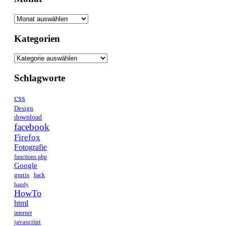
Kategorien
Schlagworte
css
Design
download
facebook
Firefox
Fotografie
functions.php
Google
gratis
hack
handy
HowTo
html
internet
javascript