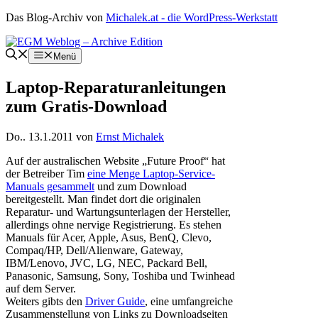
Zum
Das Blog-Archiv von
Michalek.at - die WordPress-Werkstatt
Inhalt
springen
Menü
Laptop-Reparaturanleitungen
zum Gratis-Download
Do.. 13.1.2011
von
Ernst Michalek
Auf der australischen Website „Future Proof“ hat
der Betreiber Tim
eine Menge Laptop-Service-
Manuals gesammelt
und zum Download
bereitgestellt. Man findet dort die originalen
Reparatur- und Wartungsunterlagen der Hersteller,
allerdings ohne nervige Registrierung. Es stehen
Manuals für Acer, Apple, Asus, BenQ, Clevo,
Compaq/HP, Dell/Alienware, Gateway,
IBM/Lenovo, JVC, LG, NEC, Packard Bell,
Panasonic, Samsung, Sony, Toshiba und Twinhead
auf dem Server.
Weiters gibts den
Driver Guide
, eine umfangreiche
Zusammenstellung von Links zu Downloadseiten