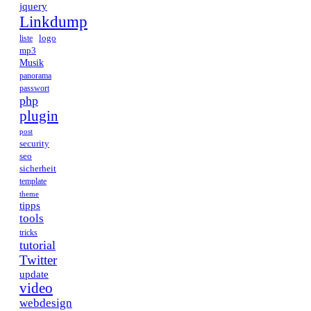
jquery
Linkdump
logo
liste
mp3
Musik
panorama
passwort
php
plugin
post
security
seo
sicherheit
template
theme
tipps
tools
tricks
tutorial
Twitter
update
video
webdesign