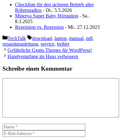
Checkliste für den sicheren Betrieb alter
Röhrenradios
- Di.. 5.5.2026
Minerva Super Baby Hörstation
- Sa..
8.3.2025
Rezension vs. Rezession
- Mi.. 27.12.2023
Kategorien
Schlagwörter
TechTalk
download
,
laptop
,
manual
,
pdf
,
reparaturanleitung
,
service
,
treiber
Gefährliche Gratis-Themes für WordPress!
Handyempfang im Haus verbessern
Schreibe einen Kommentar
Kommentar
Name
E-
Mail-
Adresse