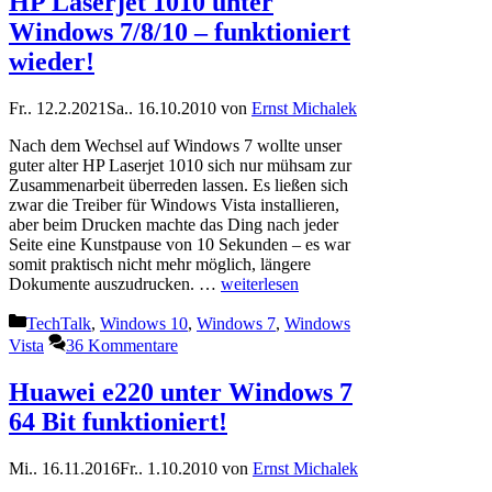
HP Laserjet 1010 unter
Windows 7/8/10 – funktioniert
wieder!
Fr.. 12.2.2021
Sa.. 16.10.2010
von
Ernst Michalek
Nach dem Wechsel auf Windows 7 wollte unser
guter alter HP Laserjet 1010 sich nur mühsam zur
Zusammenarbeit überreden lassen. Es ließen sich
zwar die Treiber für Windows Vista installieren,
aber beim Drucken machte das Ding nach jeder
Seite eine Kunstpause von 10 Sekunden – es war
somit praktisch nicht mehr möglich, längere
Dokumente auszudrucken. …
weiterlesen
Kategorien
TechTalk
,
Windows 10
,
Windows 7
,
Windows
Vista
36 Kommentare
Huawei e220 unter Windows 7
64 Bit funktioniert!
Mi.. 16.11.2016
Fr.. 1.10.2010
von
Ernst Michalek