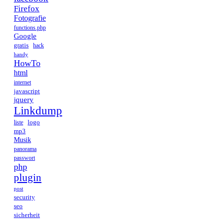
Firefox
Fotografie
functions.php
Google
gratis
hack
handy
HowTo
html
internet
javascript
jquery
Linkdump
logo
liste
mp3
Musik
panorama
passwort
php
plugin
post
security
seo
sicherheit