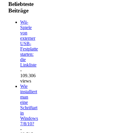
Beliebteste
Beiträge
Wii-
Spiele
von
externer
USB-
Festplatte
starten:
die
Linkliste
-
109.306
views
Wie
installiert
man
eine
Schriftart
in
Windows
7/8/10?
-