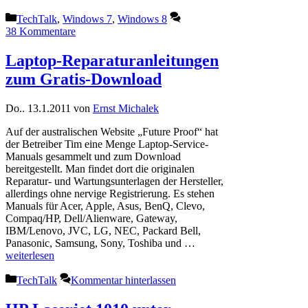
Kategorien
TechTalk
,
Windows 7
,
Windows 8
38 Kommentare
Laptop-Reparaturanleitungen
zum Gratis-Download
Do.. 13.1.2011
von
Ernst Michalek
Auf der australischen Website „Future Proof“ hat
der Betreiber Tim eine Menge Laptop-Service-
Manuals gesammelt und zum Download
bereitgestellt. Man findet dort die originalen
Reparatur- und Wartungsunterlagen der Hersteller,
allerdings ohne nervige Registrierung. Es stehen
Manuals für Acer, Apple, Asus, BenQ, Clevo,
Compaq/HP, Dell/Alienware, Gateway,
IBM/Lenovo, JVC, LG, NEC, Packard Bell,
Panasonic, Samsung, Sony, Toshiba und …
weiterlesen
Kategorien
TechTalk
Kommentar hinterlassen