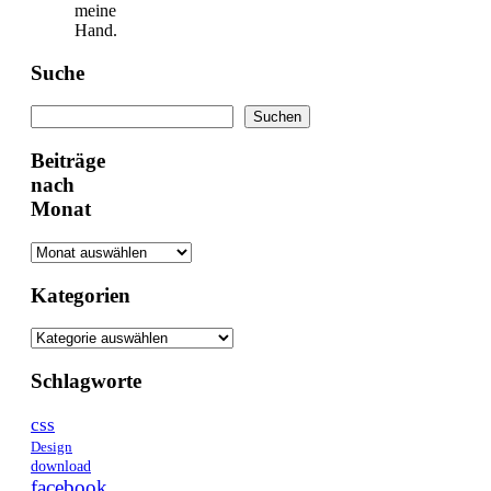
meine
Hand.
Suche
Suchen
Suchen
Beiträge
nach
Monat
Kategorien
Kategorien
Schlagworte
css
Design
download
facebook