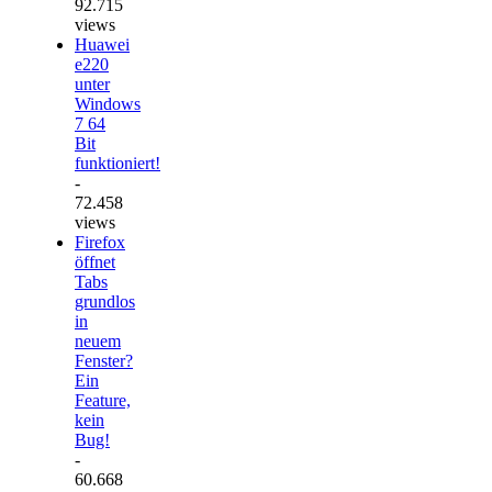
92.715
views
Huawei
e220
unter
Windows
7 64
Bit
funktioniert!
-
72.458
views
Firefox
öffnet
Tabs
grundlos
in
neuem
Fenster?
Ein
Feature,
kein
Bug!
-
60.668