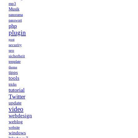
mp3
Musik
panorama
passwort
php
plugin
post
security
seo
sicherheit
template
theme
tipps
tools
tricks
tutorial
Twitter
update
video
webdesign
weblog
website
windows