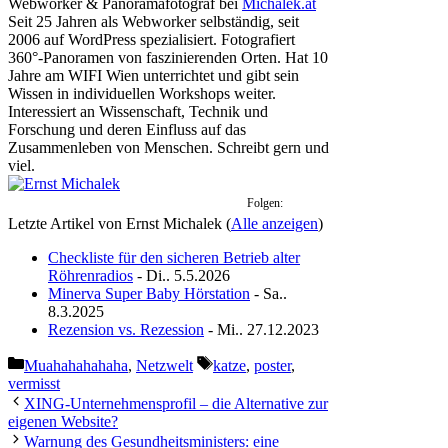
Webworker & Panoramafotograf
bei
Michalek.at
Seit 25 Jahren als Webworker selbständig, seit
2006 auf WordPress spezialisiert. Fotografiert
360°-Panoramen von faszinierenden Orten. Hat 10
Jahre am WIFI Wien unterrichtet und gibt sein
Wissen in individuellen Workshops weiter.
Interessiert an Wissenschaft, Technik und
Forschung und deren Einfluss auf das
Zusammenleben von Menschen. Schreibt gern und
viel.
Folgen:
Letzte Artikel von Ernst Michalek
(
Alle anzeigen
)
Checkliste für den sicheren Betrieb alter
Röhrenradios
- Di.. 5.5.2026
Minerva Super Baby Hörstation
- Sa..
8.3.2025
Rezension vs. Rezession
- Mi.. 27.12.2023
Kategorien
Schlagwörter
Muahahahahaha
,
Netzwelt
katze
,
poster
,
vermisst
XING-Unternehmensprofil – die Alternative zur
eigenen Website?
Warnung des Gesundheitsministers: eine