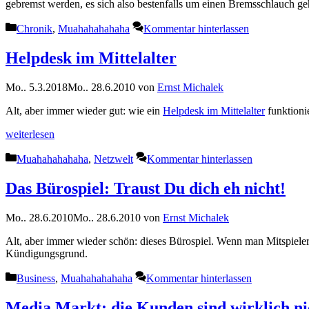
gebremst werden, es sich also bestenfalls um einen Bremsschlauch g
Kategorien
Chronik
,
Muahahahahaha
Kommentar hinterlassen
Helpdesk im Mittelalter
Mo.. 5.3.2018
Mo.. 28.6.2010
von
Ernst Michalek
Alt, aber immer wieder gut: wie ein
Helpdesk im Mittelalter
funktionie
weiterlesen
Kategorien
Muahahahahaha
,
Netzwelt
Kommentar hinterlassen
Das Bürospiel: Traust Du dich eh nicht!
Mo.. 28.6.2010
Mo.. 28.6.2010
von
Ernst Michalek
Alt, aber immer wieder schön: dieses Bürospiel. Wenn man Mitspieler f
Kündigungsgrund.
Kategorien
Business
,
Muahahahahaha
Kommentar hinterlassen
Media Markt: die Kunden sind wirklich nic