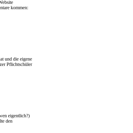
Website
entare kommen:
at und die eigene
er Pflichtschüler
wen eigentlich?)
lte den