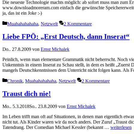
Die neueste Technologie machts möglich: ab sofort muss man zum Er
www.downloadmoreram.com einfach die gewünschte Speichererweit
ja, das ist ein Joke :-)
Kategorien
Muahahahahaha
,
Netzwelt
2 Kommentare
Liebe FPÖ: „Erst Deutsch, dann Inserat“
Do.. 27.8.2009
von
Ernst Michalek
Peinlich, wenn man elementare Grammatik nicht beherrscht. Noch viel
Unkenntnis in einem Inserat zu Schau stellt, in dem es heißt „Zuerst
mangels Deutschkenntnissen dem Unterricht nicht folgen kann. Als
Kategorien
Chronik
,
Muahahahahaha
,
Netzwelt
2 Kommentare
Traust dich nie!
Mo.. 5.3.2018
So.. 23.8.2009
von
Ernst Michalek
Im Leben trifft man oft auf Situationen, in denen man eigentlich etwa
nicht tut. Als Kinder waren wir da noch anders. Der Zuruf „Traust di
Tatendrang. Der Comedian Michael Kessler (bekannt …
weiterlesen