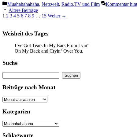
Kategorien
Muahahahahaha
,
Netzwelt
,
Radio,TV und Film
Kommentar hint
Ältere Beiträge
Seite
Seite
Seite
Seite
Seite
Seite
Seite
Seite
Seite
Seite
1
2
3
4
5
6
7
8
9
…
15
Weiter
→
Weisheit des Tages
I’ve Got Tears In My Ears From Lyin‘
On My Back and Cryin‘ Over You.
Suche
Suchen
Suchen
Beiträge nach Monat
Kategorien
Kategorien
Schlagworte