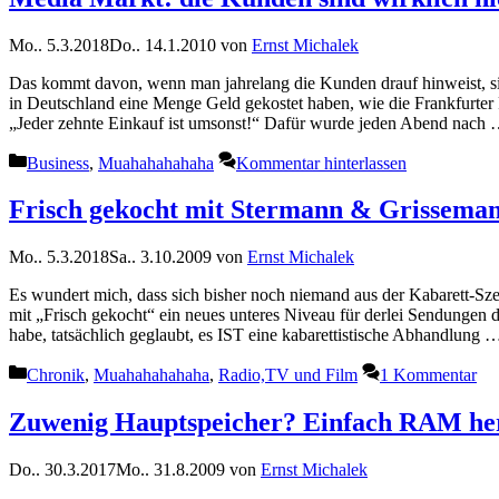
Mo.. 5.3.2018
Do.. 14.1.2010
von
Ernst Michalek
Das kommt davon, wenn man jahrelang die Kunden drauf hinweist, si
in Deutschland eine Menge Geld gekostet haben, wie die Frankfurter
„Jeder zehnte Einkauf ist umsonst!“ Dafür wurde jeden Abend nach
Kategorien
Business
,
Muahahahahaha
Kommentar hinterlassen
Frisch gekocht mit Stermann & Grissema
Mo.. 5.3.2018
Sa.. 3.10.2009
von
Ernst Michalek
Es wundert mich, dass sich bisher noch niemand aus der Kabarett-S
mit „Frisch gekocht“ ein neues unteres Niveau für derlei Sendungen de
habe, tatsächlich geglaubt, es IST eine kabarettistische Abhandlung
Kategorien
Chronik
,
Muahahahahaha
,
Radio,TV und Film
1 Kommentar
Zuwenig Hauptspeicher? Einfach RAM he
Do.. 30.3.2017
Mo.. 31.8.2009
von
Ernst Michalek