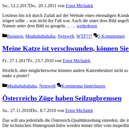
So.. 12.2.2017
Do.. 20.1.2011
von
Ernst Michalek
Letztens bin ich durch Zufall auf der Website eines ehemaligen Kunde
zeigen sollte – was nicht der Fall war. Auch die unter dem Bild ange
Namen unter dem Bild zu googeln… …
weiterlesen
Kategorien
Business
,
Muahahahahaha
,
Netzwelt
,
WTF???
5 Kommentare
Meine Katze ist verschwunden, können Si
Fr.. 27.1.2017
Fr.. 23.7.2010
von
Ernst Michalek
Herrlich, aber möglicherweise können andere Katzenbesitzer nicht so
make a poster?
Kategorien
Muahahahahaha
,
Netzwelt
Kommentar hinterlassen
Österreichs Züge haben Seilzugbremsen
Sa.. 27.11.2010
Do.. 8.7.2010
von
Ernst Michalek
Das will uns jedenfalls die Österreich-Qualitätszeitung einreden, di
Die technischen Hintergrund-Infos werden immer öfter vom mopedfahre