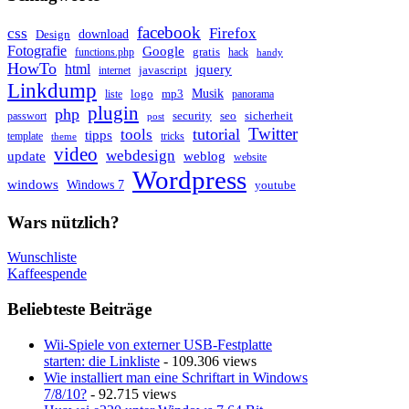
facebook
css
Firefox
download
Design
Fotografie
Google
gratis
functions.php
hack
handy
HowTo
html
jquery
javascript
internet
Linkdump
Musik
logo
mp3
liste
panorama
plugin
php
security
seo
sicherheit
passwort
post
Twitter
tutorial
tools
tipps
template
tricks
theme
video
webdesign
update
weblog
website
Wordpress
windows
Windows 7
youtube
Wars nützlich?
Wunschliste
Kaffeespende
Beliebteste Beiträge
Wii-Spiele von externer USB-Festplatte
starten: die Linkliste
- 109.306 views
Wie installiert man eine Schriftart in Windows
7/8/10?
- 92.715 views