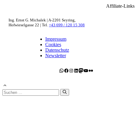
Affiliate-Links
Ing. Ernst G. Michalek | A-2201 Seyring,
Hofwieselgasse 22 | Tel.
+43 699 / 120 15 308
Impressum
Cookies
Datenschutz
Newsletter
WhatsApp
Facebook
Instagram
LinkedIn
Mastodon
YouTube
Flickr
Suchen
nach: