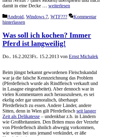
mein Nexus 7 (altes Modell) überspielen und mich
damit in eine Decke …
weiterlesen
Kategorien
Android
,
Windows 7
,
WTF???
Kommentar
hinterlassen
Was soll ich kochen? Immer
Pferd ist langweilig!
Do.. 16.2.2023
Fr.. 15.2.2013
von
Ernst Michalek
Beim jüngst bekannt gewordenen Fleischskandal
war ja die falsche Kennzeichnung das Problem
(Pferdefleisch wurde als Rindfleisch verkauft und
in Lasagne eingearbeitet). Aber dennoch war in
vielen Kommentaren auch herauszulesen, es sei
ekelig oder gar unmoralisch, überhaupt
Pferdefleisch zu essen. Andere Länder, andere
Sitten, denn in Wien gilt Pferdefleisch
seit langer
Zeit als Delikatesse
– undenkbar z.b. in Ländern
wie Großbritannien. Den Briten muss der Verzehr
von Pferdefleisch ähnlich abwegig vorkommen,
wie wenn bei uns jemand verkündet, er äße