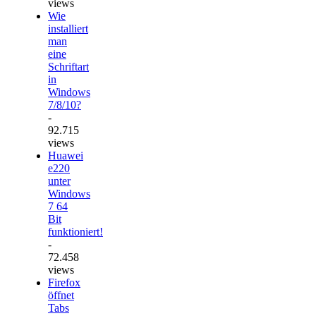
views
Wie
installiert
man
eine
Schriftart
in
Windows
7/8/10?
-
92.715
views
Huawei
e220
unter
Windows
7 64
Bit
funktioniert!
-
72.458
views
Firefox
öffnet
Tabs