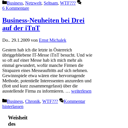
Kategorien
Business
,
Netzwelt
,
Seltsam
,
WTF???
6 Kommentare
Business-Neuheiten bei Drei
auf der iTnT
Do.. 29.1.2009
von
Ernst Michalek
Gestern hab ich die letzte in Österreich
übriggebliebene IT-Messe iTnT besucht. Und wie
so oft auf einer Messe hab ich mich mehr als
einmal gewundert, wofür manche Firmen die
Strapazen eines Messeauftritts auf sich nehmen.
Gewinnspiele etwa wären eine hervorragende
Methode, potentielle Interessenten anzureden und
(flott und kurz zusammengefasst) über die
ausstellende Firma zu informieren. …
weiterlesen
Kategorien
Business
,
Chronik
,
WTF???
Kommentar
hinterlassen
Weisheit
des