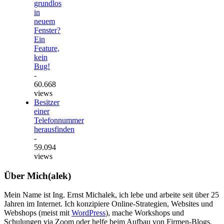
grundlos
in
neuem
Fenster?
Ein
Feature,
kein
Bug!
-
60.668
views
Besitzer
einer
Telefonnummer
herausfinden
-
59.094
views
Über Mich(alek)
Mein Name ist Ing. Ernst Michalek, ich lebe und arbeite seit über 25
Jahren im Internet. Ich konzipiere Online-Strategien, Websites und
Webshops (meist mit
WordPress
), mache Workshops und
Schulungen via Zoom oder helfe beim Aufbau von Firmen-Blogs.