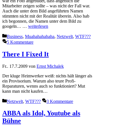
war ein Foto abgebildet, dass angeblich die
Mitarbeiter zeigen sollte – was nicht der Fall war.
Auch die unter dem Bild angeführten Namen
stimmten nicht mit der Realität überein. Also hab
ich begonnen, die Namen unter dem Bild zu
googeln… …
weiterlesen
Kategorien
Business
,
Muahahahahaha
,
Netzwelt
,
WTF???
5 Kommentare
There I Fixed It
Fr.. 17.7.2009
von
Ernst Michalek
Der kluge Heimwerker weiß: nichts hält länger als
ein Provisorium. Warum also teure Profi-
Reparaturen, wenns auch so funktioniert? Mut
kann man nicht kaufen…
Kategorien
Netzwelt
,
WTF???
3 Kommentare
ABBA als Idol, Youtube als
Bühne