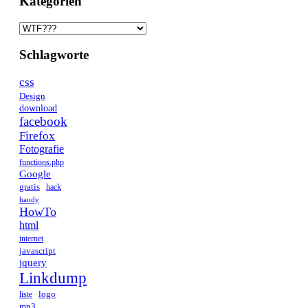
Kategorien
Kategorien
Schlagworte
css
Design
download
facebook
Firefox
Fotografie
functions.php
Google
gratis
hack
handy
HowTo
html
internet
javascript
jquery
Linkdump
logo
liste
mp3