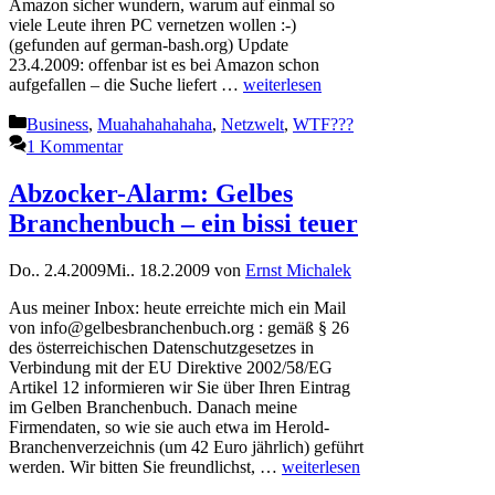
Amazon sicher wundern, warum auf einmal so
viele Leute ihren PC vernetzen wollen :-)
(gefunden auf german-bash.org) Update
23.4.2009: offenbar ist es bei Amazon schon
aufgefallen – die Suche liefert …
weiterlesen
Kategorien
Business
,
Muahahahahaha
,
Netzwelt
,
WTF???
1 Kommentar
Abzocker-Alarm: Gelbes
Branchenbuch – ein bissi teuer
Do.. 2.4.2009
Mi.. 18.2.2009
von
Ernst Michalek
Aus meiner Inbox: heute erreichte mich ein Mail
von info@gelbesbranchenbuch.org : gemäß § 26
des österreichischen Datenschutzgesetzes in
Verbindung mit der EU Direktive 2002/58/EG
Artikel 12 informieren wir Sie über Ihren Eintrag
im Gelben Branchenbuch. Danach meine
Firmendaten, so wie sie auch etwa im Herold-
Branchenverzeichnis (um 42 Euro jährlich) geführt
werden. Wir bitten Sie freundlichst, …
weiterlesen