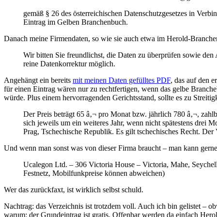
gemäß § 26 des österreichischen Datenschutzgesetzes in Verbi
Eintrag im Gelben Branchenbuch.
Danach meine Firmendaten, so wie sie auch etwa im Herold-Branchen
Wir bitten Sie freundlichst, die Daten zu überprüfen sowie den
reine Datenkorrektur möglich.
Angehängt ein bereits
mit meinen Daten gefülltes PDF
, das auf den e
für einen Eintrag wären nur zu rechtfertigen, wenn das gelbe Branch
würde. Plus einem hervorragenden Gerichtsstand, sollte es zu Streiti
Der Preis beträgt 65 â‚¬ pro Monat bzw. jährlich 780 â‚¬, zahlba
sich jeweils um ein weiteres Jahr, wenn nicht spätestens drei M
Prag, Tschechische Republik. Es gilt tschechisches Recht. Der
Und wenn man sonst was von dieser Firma braucht – man kann gerne
Ucalegon Ltd. – 306 Victoria House – Victoria, Mahe, Seychel
Festnetz, Mobilfunkpreise können abweichen)
Wer das zurückfaxt, ist wirklich selbst schuld.
Nachtrag: das Verzeichnis ist trotzdem voll. Auch ich bin gelistet – ob
warum: der Grundeintrag ist gratis. Offenbar werden da einfach Hero