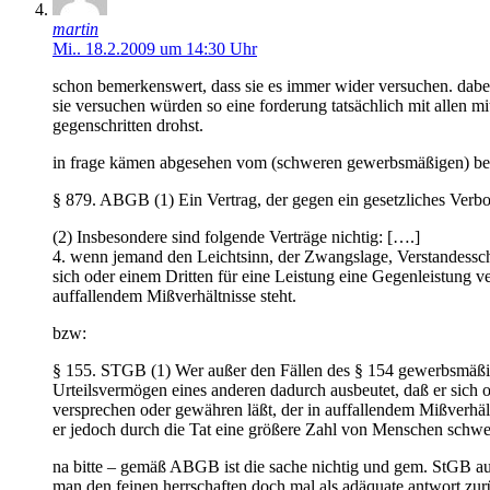
martin
Mi.. 18.2.2009 um 14:30 Uhr
schon bemerkenswert, dass sie es immer wider versuchen. dabei s
sie versuchen würden so eine forderung tatsächlich mit allen mi
gegenschritten drohst.
in frage kämen abgesehen vom (schweren gewerbsmäßigen) bet
§ 879. ABGB (1) Ein Vertrag, der gegen ein gesetzliches Verbot 
(2) Insbesondere sind folgende Verträge nichtig: [….]
4. wenn jemand den Leichtsinn, der Zwangslage, Verstandessc
sich oder einem Dritten für eine Leistung eine Gegenleistung 
auffallendem Mißverhältnisse steht.
bzw:
§ 155. STGB (1) Wer außer den Fällen des § 154 gewerbsmäßig
Urteilsvermögen eines anderen dadurch ausbeutet, daß er sich 
versprechen oder gewähren läßt, der in auffallendem Mißverhältn
er jedoch durch die Tat eine größere Zahl von Menschen schwer 
na bitte – gemäß ABGB ist die sache nichtig und gem. StGB auch
man den feinen herrschaften doch mal als adäquate antwort zu