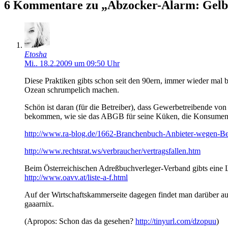
6 Kommentare zu „Abzocker-Alarm: Gelbes
Etosha
Mi.. 18.2.2009 um 09:50 Uhr
Diese Praktiken gibts schon seit den 90ern, immer wieder mal b
Ozean schrumpelich machen.
Schön ist daran (für die Betreiber), dass Gewerbetreibende v
bekommen, wie sie das ABGB für seine Küken, die Konsumente
http://www.ra-blog.de/1662-Branchenbuch-Anbieter-wegen-Betr
http://www.rechtsrat.ws/verbraucher/vertragsfallen.htm
Beim Österreichischen Adreßbuchverleger-Verband gibts eine 
http://www.oavv.at/liste-a-f.html
Auf der Wirtschaftskammerseite dagegen findet man darüber 
gaaarnix.
(Apropos: Schon das da gesehen?
http://tinyurl.com/dzopuu
)