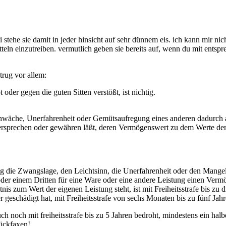
tehe sie damit in jeder hinsicht auf sehr dünnem eis. ich kann mir nich
tteln einzutreiben. vermutlich geben sie bereits auf, wenn du mit entsp
rug vor allem:
oder gegen die guten Sitten verstößt, ist nichtig.
hwäche, Unerfahrenheit oder Gemütsaufregung eines anderen dadurch a
versprechen oder gewähren läßt, deren Vermögenswert zu dem Werte der
 die Zwangslage, den Leichtsinn, die Unerfahrenheit oder den Mange
oder einem Dritten für eine Ware oder eine andere Leistung einen Verm
is zum Wert der eigenen Leistung steht, ist mit Freiheitsstrafe bis zu 
geschädigt hat, mit Freiheitsstrafe von sechs Monaten bis zu fünf Jahr
 noch mit freiheitsstrafe bis zu 5 Jahren bedroht, mindestens ein hal
rückfaxen!