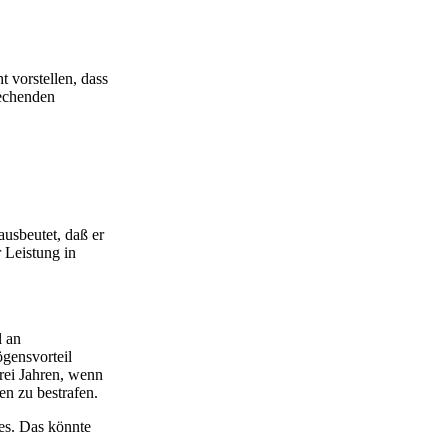
t vorstellen, dass
rechenden
usbeutet, daß er
 Leistung in
l an
ögensvorteil
drei Jahren, wenn
en zu bestrafen.
bes. Das könnte