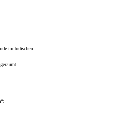
ände im Indischen
ngeräumt
h“: