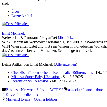
sind.
Über
Letzte Artikel
Ernst Michalek
Webworker & Panoramafotograf
bei
Michalek.at
Seit 25 Jahren als Webworker selbständig, seit 2006 auf WordPress sp
WIFI Wien unterrichtet und gibt sein Wissen in individuellen Worksho
das Zusammenleben von Menschen. Schreibt gern und viel.
Letzte Artikel von Ernst Michalek
(
Alle anzeigen
)
Checkliste für den sicheren Betrieb alter Röhrenradios
- Di.. 5.
Minerva Super Baby Hörstation
- Sa.. 8.3.2025
Rezension vs. Rezession
- Mi.. 27.12.2023
Kategorien
Schlagwörter
Business
,
Netzwelt
,
Seltsam
,
WTF???
abzocker
,
branchenbuch
,
Katzenfernbedienung
Misheard Lyrics – Obama Edition