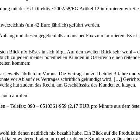
ndung mit der EU Direktive 2002/58/EG Artikel 12 informieren wir Sie 
verzeichnis (um 42 Euro jährlich) geführt werden.
 Anhang und diesen gegebenfalls an uns per Fax zu retournieren. Es ist 
rsten Blick nix Böses in sich birgt. Auf den zweiten Blick sehr wohl – 
ebuch zu jedem meiner potentiellen Kunden in Österreich einen reitend
gkeiten kommen:
r jeweils jährlich im Voraus. Die Vertragslaufzeit beträgt 3 Jahre und v
onate vor Ablauf des Vertrages schriftlich gekündigt wird. […] Gerichtss
 Verlag hat zudem das Recht, am Geschäftssitz des Kunden zu klagen.
 auch anrufen:
len – Telefax: 090 – 0510361-959 (2,17 EUR pro Minute aus dem öster
wohl ich denen natürlich nix bezahlt habe. Ein Blick auf die Produktlist
ld-Daten weiterverbraten, um mehr zahlende Kunden vorzutäuschen, als