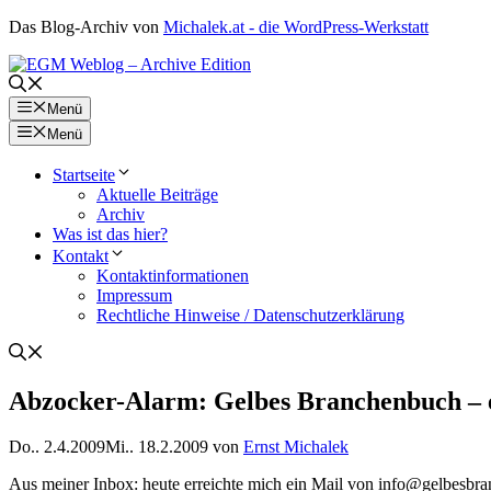
Zum
Das Blog-Archiv von
Michalek.at - die WordPress-Werkstatt
Inhalt
springen
Menü
Menü
Startseite
Aktuelle Beiträge
Archiv
Was ist das hier?
Kontakt
Kontaktinformationen
Impressum
Rechtliche Hinweise / Datenschutzerklärung
Abzocker-Alarm: Gelbes Branchenbuch – ei
Do.. 2.4.2009
Mi.. 18.2.2009
von
Ernst Michalek
Aus meiner Inbox: heute erreichte mich ein Mail von info@gelbesbra