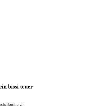
n bissi teuer
nchenbuch.org :