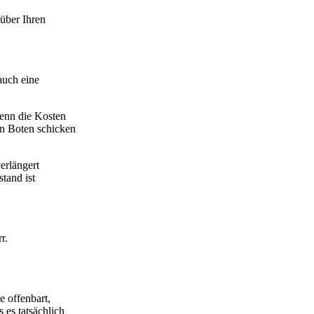
über Ihren
auch eine
denn die Kosten
en Boten schicken
erlängert
tand ist
r.
e offenbart,
 es tatsächlich