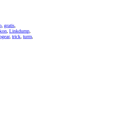
p
,
gratis
,
ikon
,
Linkdump
,
pgear
,
trick
,
turm
,