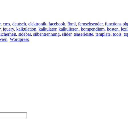
r
,
cms
,
deutsch
,
elektronik
,
facebook
,
fbml
,
fernsehsender
,
functions.ph
v
,
jquery
,
kalkulation
,
kalkulator
,
kalkulieren
,
kompendium
,
kosten
,
lex
sicherheit
,
sidebar
,
silbentrennung
,
slider
,
teaserleiste
,
template
,
tools
,
to
wien
,
Wordpress