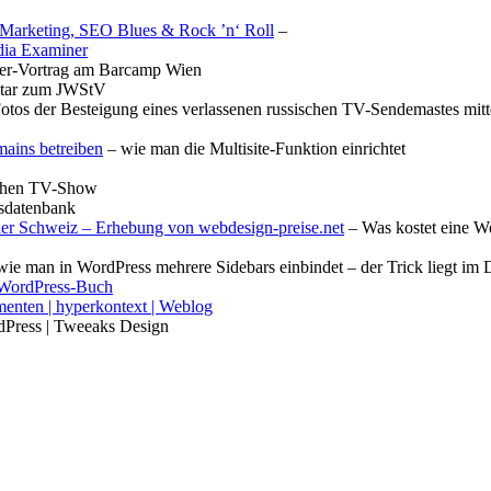
 Marketing, SEO Blues & Rock ’n‘ Roll
–
edia Examiner
er-Vortrag am Barcamp Wien
ar zum JWStV
otos der Besteigung eines verlassenen russischen TV-Sendemastes mit
mains betreiben
– wie man die Multisite-Funktion einrichtet
ischen TV-Show
sdatenbank
der Schweiz – Erhebung von webdesign-preise.net
– Was kostet eine W
ie man in WordPress mehrere Sidebars einbindet – der Trick liegt im
 WordPress-Buch
nten | hyperkontext | Weblog
Press | Tweeaks Design