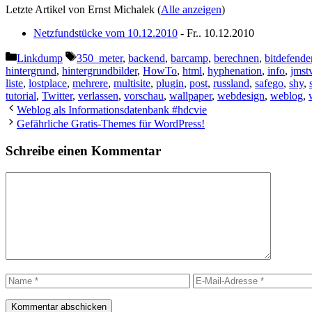
Letzte Artikel von Ernst Michalek
(
Alle anzeigen
)
Netzfundstücke vom 10.12.2010
- Fr.. 10.12.2010
Kategorien
Schlagwörter
Linkdump
350_meter
,
backend
,
barcamp
,
berechnen
,
bitdefende
hintergrund
,
hintergrundbilder
,
HowTo
,
html
,
hyphenation
,
info
,
jmst
liste
,
lostplace
,
mehrere
,
multisite
,
plugin
,
post
,
russland
,
safego
,
shy
,
tutorial
,
Twitter
,
verlassen
,
vorschau
,
wallpaper
,
webdesign
,
weblog
,
Weblog als Informationsdatenbank #hdcvie
Gefährliche Gratis-Themes für WordPress!
Schreibe einen Kommentar
Kommentar
Name
E-
Mail-
Adresse