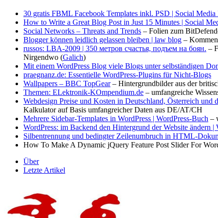
30 gratis FBML Facebook Templates inkl. PSD | Social Media
How to Write a Great Blog Post in Just 15 Minutes | Social M
Social Networks – Threats and Trends
– Folien zum BitDefend
Blogger können leidlich gelassen bleiben | law blog
– Komment
russos: LBA-2009 | 350 метров счастья, подъем на боян.
– F
Nirgendwo (
Galich
)
Mit einem WordPress Blog viele Blogs unter selbständigen Do
praegnanz.de: Essentielle WordPress-Plugins für Nicht-Blogs
Wallpapers – BBC TopGear
– Hintergrundbilder aus der brit
Themen: ELektronik-KOmpendium.de
– umfangreiche Wissen
Webdesign Preise und Kosten in Deutschland, Österreich und 
Kalkulator auf Basis umfangreicher Daten aus DE/AT/CH
Mehrere Sidebar-Templates in WordPress | WordPress-Buch
– w
WordPress: im Backend den Hintergrund der Website ändern |
Silbentrennung und bedingter Zeilenumbruch in HTML-Dokume
How To Make A Dynamic jQuery Feature Post Slider For Word
Über
Letzte Artikel