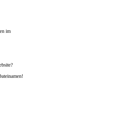
ten im
ebsite?
 Dateinamen!