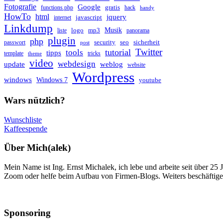
Fotografie
Google
gratis
functions.php
hack
handy
HowTo
html
jquery
javascript
internet
Linkdump
Musik
logo
mp3
liste
panorama
plugin
php
security
seo
sicherheit
passwort
post
Twitter
tutorial
tools
tipps
template
tricks
theme
video
webdesign
update
weblog
website
Wordpress
windows
Windows 7
youtube
Wars nützlich?
Wunschliste
Kaffeespende
Über Mich(alek)
Mein Name ist Ing. Ernst Michalek, ich lebe und arbeite seit über 25
Zoom oder helfe beim Aufbau von Firmen-Blogs. Weiters beschäftige 
Sponsoring