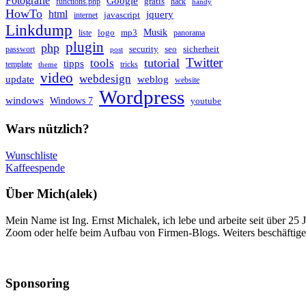
Fotografie
Google
gratis
functions.php
hack
handy
HowTo
html
jquery
javascript
internet
Linkdump
Musik
logo
mp3
liste
panorama
plugin
php
security
seo
sicherheit
passwort
post
Twitter
tutorial
tools
tipps
template
tricks
theme
video
webdesign
update
weblog
website
Wordpress
windows
Windows 7
youtube
Wars nützlich?
Wunschliste
Kaffeespende
Über Mich(alek)
Mein Name ist Ing. Ernst Michalek, ich lebe und arbeite seit über 25
Zoom oder helfe beim Aufbau von Firmen-Blogs. Weiters beschäftige 
Sponsoring