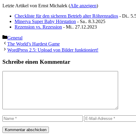
Letzte Artikel von Ernst Michalek
(
Alle anzeigen
)
Checkliste für den sicheren Betrieb alter Röhrenradios
- Di.. 5.
Minerva Super Baby Hörstation
- Sa.. 8.3.2025
Rezension vs. Rezession
- Mi.. 27.12.2023
Kategorien
General
The World’s Hardest Game
WordPress 2.5: Upload von Bilder funktioniert!
Schreibe einen Kommentar
Kommentar
Name
E-
Mail-
Adresse