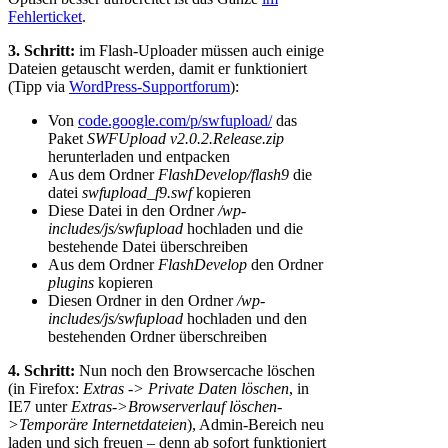
Fehlerticket
.
3. Schritt:
im Flash-Uploader müssen auch einige
Dateien getauscht werden, damit er funktioniert
(Tipp via
WordPress-Supportforum
):
Von
code.google.com/p/swfupload/
das
Paket
SWFUpload v2.0.2.Release.zip
herunterladen und entpacken
Aus dem Ordner
FlashDevelop/flash9
die
datei
swfupload_f9.swf
kopieren
Diese Datei in den Ordner
/wp-
includes/js/swfupload
hochladen und die
bestehende Datei überschreiben
Aus dem Ordner
FlashDevelop
den Ordner
plugins
kopieren
Diesen Ordner in den Ordner
/wp-
includes/js/swfupload
hochladen und den
bestehenden Ordner überschreiben
4. Schritt:
Nun noch den Browsercache löschen
(in Firefox:
Extras -> Private Daten löschen
, in
IE7 unter
Extras->Browserverlauf löschen-
>Temporäre Internetdateien
), Admin-Bereich neu
laden und sich freuen – denn ab sofort funktioniert