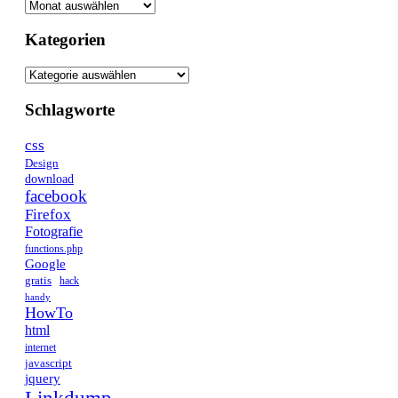
Kategorien
Schlagworte
css
Design
download
facebook
Firefox
Fotografie
functions.php
Google
gratis
hack
handy
HowTo
html
internet
javascript
jquery
Linkdump