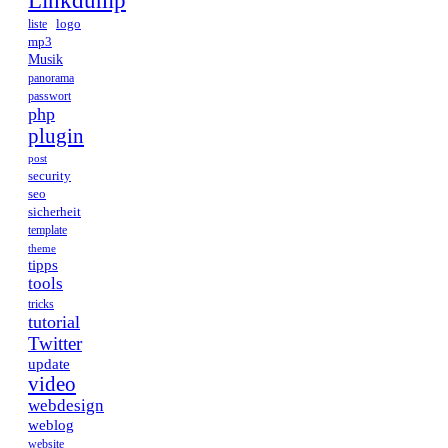
logo
liste
mp3
Musik
panorama
passwort
php
plugin
post
security
seo
sicherheit
template
theme
tipps
tools
tricks
tutorial
Twitter
update
video
webdesign
weblog
website