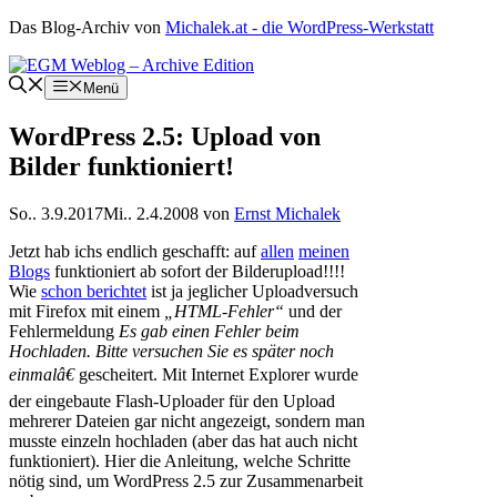
Zum
Das Blog-Archiv von
Michalek.at - die WordPress-Werkstatt
Inhalt
springen
Menü
WordPress 2.5: Upload von
Bilder funktioniert!
So.. 3.9.2017
Mi.. 2.4.2008
von
Ernst Michalek
Jetzt hab ichs endlich geschafft: auf
allen
meinen
Blogs
funktioniert ab sofort der Bilderupload!!!!
Wie
schon berichtet
ist ja jeglicher Uploadversuch
mit Firefox mit einem
„HTML-Fehler“
und der
Fehlermeldung
Es gab einen Fehler beim
Hochladen. Bitte versuchen Sie es später noch
einmalâ€
gescheitert. Mit Internet Explorer wurde
der eingebaute Flash-Uploader für den Upload
mehrerer Dateien gar nicht angezeigt, sondern man
musste einzeln hochladen (aber das hat auch nicht
funktioniert). Hier die Anleitung, welche Schritte
nötig sind, um WordPress 2.5 zur Zusammenarbeit