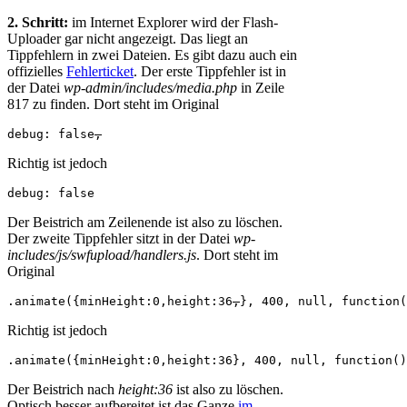
2. Schritt:
im Internet Explorer wird der Flash-
Uploader gar nicht angezeigt. Das liegt an
Tippfehlern in zwei Dateien. Es gibt dazu auch ein
offizielles
Fehlerticket
. Der erste Tippfehler ist in
der Datei
wp-admin/includes/media.php
in Zeile
817 zu finden. Dort steht im Original
debug: false
,
Richtig ist jedoch
debug: false
Der Beistrich am Zeilenende ist also zu löschen.
Der zweite Tippfehler sitzt in der Datei
wp-
includes/js/swfupload/handlers.js
. Dort steht im
Original
.animate({minHeight:0,height:36
,
}, 400, null, function(
Richtig ist jedoch
.animate({minHeight:0,height:36
}, 400, null, function()
Der Beistrich nach
height:36
ist also zu löschen.
Optisch besser aufbereitet ist das Ganze
im