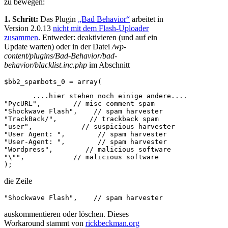
zu bewegen:
1. Schritt:
Das Plugin
„Bad Behavior“
arbeitet in
Version 2.0.13
nicht mit dem Flash-Uploader
zusammen
. Entweder: deaktivieren (und auf ein
Update warten) oder in der Datei
/wp-
content/plugins/Bad-Behavior/bad-
behavior/blacklist.inc.php
im Abschnitt
$bb2_spambots_0 = array(
       ....hier stehen noch einige andere....

"PycURL",        // misc comment spam

"Shockwave Flash",    // spam harvester

"TrackBack/",        // trackback spam

"user",            // suspicious harvester

"User Agent: ",        // spam harvester

"User-Agent: ",        // spam harvester

"Wordpress",        // malicious software

"\"",            // malicious software

);
die Zeile
"Shockwave Flash",    // spam harvester
auskommentieren oder löschen. Dieses
Workaround stammt von
rickbeckman.org