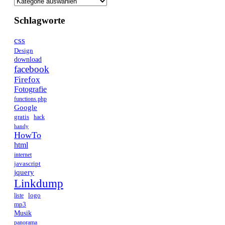
Kategorien
Schlagworte
css
Design
download
facebook
Firefox
Fotografie
functions.php
Google
gratis
hack
handy
HowTo
html
internet
javascript
jquery
Linkdump
logo
liste
mp3
Musik
panorama