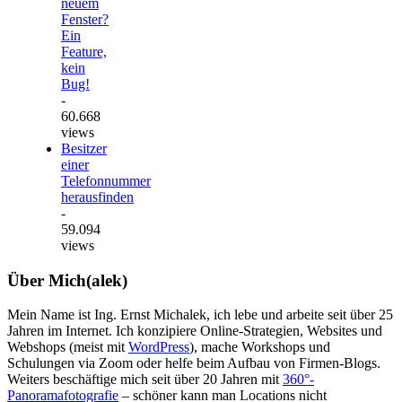
neuem
Fenster?
Ein
Feature,
kein
Bug!
-
60.668
views
Besitzer
einer
Telefonnummer
herausfinden
-
59.094
views
Über Mich(alek)
Mein Name ist Ing. Ernst Michalek, ich lebe und arbeite seit über 25
Jahren im Internet. Ich konzipiere Online-Strategien, Websites und
Webshops (meist mit
WordPress
), mache Workshops und
Schulungen via Zoom oder helfe beim Aufbau von Firmen-Blogs.
Weiters beschäftige mich seit über 20 Jahren mit
360°-
Panoramafotografie
– schöner kann man Locations nicht