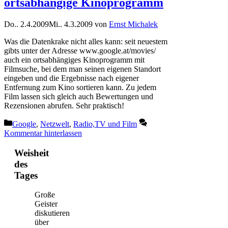
ortsabhängige Kinoprogramm
Do.. 2.4.2009
Mi.. 4.3.2009
von
Ernst Michalek
Was die Datenkrake nicht alles kann: seit neuestem
gibts unter der Adresse www.google.at/movies/
auch ein ortsabhängiges Kinoprogramm mit
Filmsuche, bei dem man seinen eigenen Standort
eingeben und die Ergebnisse nach eigener
Entfernung zum Kino sortieren kann. Zu jedem
Film lassen sich gleich auch Bewertungen und
Rezensionen abrufen. Sehr praktisch!
Kategorien
Google
,
Netzwelt
,
Radio,TV und Film
Kommentar hinterlassen
Weisheit
des
Tages
Große
Geister
diskutieren
über