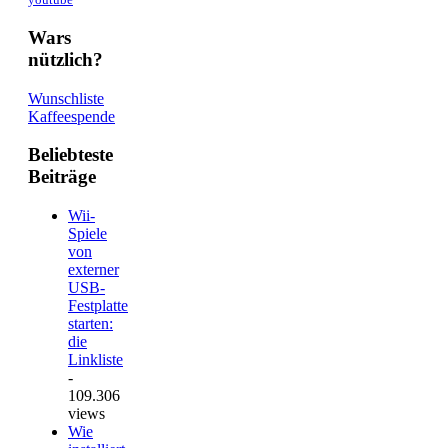
Wars
nützlich?
Wunschliste
Kaffeespende
Beliebteste
Beiträge
Wii-
Spiele
von
externer
USB-
Festplatte
starten:
die
Linkliste
-
109.306
views
Wie