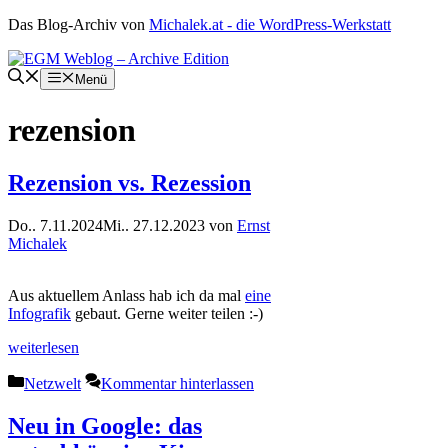
Zum
Das Blog-Archiv von
Michalek.at - die WordPress-Werkstatt
Inhalt
springen
Menü
rezension
Rezension vs. Rezession
Do.. 7.11.2024
Mi.. 27.12.2023
von
Ernst
Michalek
Aus aktuellem Anlass hab ich da mal
eine
Infografik
gebaut. Gerne weiter teilen :-)
weiterlesen
Kategorien
Netzwelt
Kommentar hinterlassen
Neu in Google: das