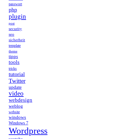
passwort
php
plugin
post
security
seo
sicherheit
template
theme
tipps
tools
tricks
tutorial
Twitter
update
video
webdesign
weblog
website
windows
Windows 7
Wordpress
youtube