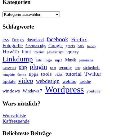
Kategorien
Kategorien
Schlagworte
facebook
css
Firefox
download
Design
Fotografie
Google
gratis
functions.php
hack
handy
HowTo
html
jquery
javascript
internet
Linkdump
Musik
logo
mp3
liste
panorama
plugin
php
security
seo
sicherheit
passwort
post
Twitter
tutorial
tools
tipps
template
tricks
theme
video
webdesign
update
weblog
website
Wordpress
windows
Windows 7
youtube
Wars nützlich?
Wunschliste
Kaffeespende
Beliebteste Beiträge