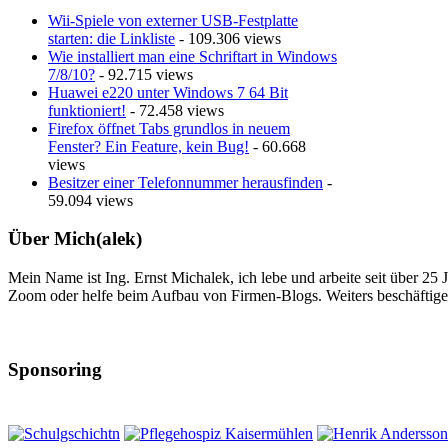
Wii-Spiele von externer USB-Festplatte
starten: die Linkliste
- 109.306 views
Wie installiert man eine Schriftart in Windows
7/8/10?
- 92.715 views
Huawei e220 unter Windows 7 64 Bit
funktioniert!
- 72.458 views
Firefox öffnet Tabs grundlos in neuem
Fenster? Ein Feature, kein Bug!
- 60.668
views
Besitzer einer Telefonnummer herausfinden
-
59.094 views
Über Mich(alek)
Mein Name ist Ing. Ernst Michalek, ich lebe und arbeite seit über 25
Zoom oder helfe beim Aufbau von Firmen-Blogs. Weiters beschäftige 
Sponsoring