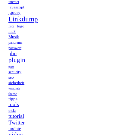
internet
javascript
jquery
Linkdump
logo
liste
mp3
Musik
panorama
passwort
php
plugin
post
security
seo
sicherheit
template
theme
tipps
tools
tricks
tutorial
Twitter
update
video