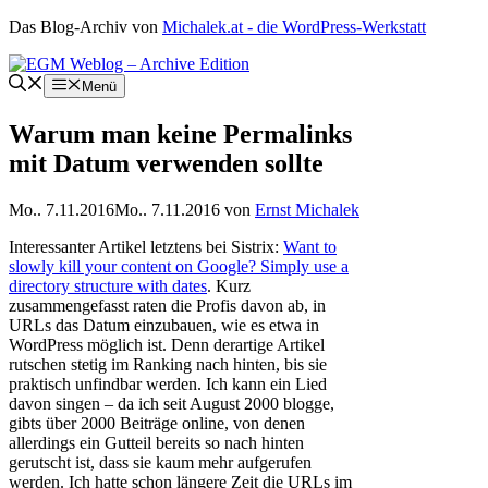
Zum
Das Blog-Archiv von
Michalek.at - die WordPress-Werkstatt
Inhalt
springen
Menü
Warum man keine Permalinks
mit Datum verwenden sollte
Mo.. 7.11.2016
Mo.. 7.11.2016
von
Ernst Michalek
Interessanter Artikel letztens bei Sistrix:
Want to
slowly kill your content on Google? Simply use a
directory structure with dates
. Kurz
zusammengefasst raten die Profis davon ab, in
URLs das Datum einzubauen, wie es etwa in
WordPress möglich ist. Denn derartige Artikel
rutschen stetig im Ranking nach hinten, bis sie
praktisch unfindbar werden. Ich kann ein Lied
davon singen – da ich seit August 2000 blogge,
gibts über 2000 Beiträge online, von denen
allerdings ein Gutteil bereits so nach hinten
gerutscht ist, dass sie kaum mehr aufgerufen
werden. Ich hatte schon längere Zeit die URLs im