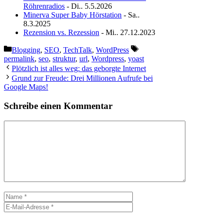
Röhrenradios
- Di.. 5.5.2026
Minerva Super Baby Hörstation
- Sa..
8.3.2025
Rezension vs. Rezession
- Mi.. 27.12.2023
Kategorien
Schlagwörter
Blogging
,
SEO
,
TechTalk
,
WordPress
permalink
,
seo
,
struktur
,
url
,
Wordpress
,
yoast
Plötzlich ist alles weg: das geborgte Internet
Grund zur Freude: Drei Millionen Aufrufe bei
Google Maps!
Schreibe einen Kommentar
Kommentar
Name
E-
Mail-
Adresse