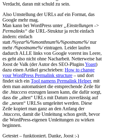
Verdacht, daran mit schuld zu sein.
Also Umstellung der URLs auf ein Format, das
Google mehr mag.
Man kann bei WordPress unter
„Einstellungen ->
Permalinks“
die URL-Struktur ja recht einfach
ändern: einfach
statt
/%year%/%monthnum%/%postname%/
nur
mehr
/%postname%/
eintragen. Leider laufen
dadurch ALLE links von Google vorerst ins Leere,
es geht also nicht ohne Nacharbeit. Netterweise hat
Joost de Valk (der Autor des SEO-Plugins
Yoast
)
dazu einen Artikel geschrieben:
How to change
your WordPress Permalink structure
– und dort
findet sich ein
Tool namens Permalink Helper
, mit
dem man automatisiert die entsprechende Zeile für
die
.htaccess
erzeugen lassen kann, die dafür sorgt,
dass die „alten“ URLs mit Datum zuverlässig auf
die „neuen“ URLSs umgeleitet werden. Diese
Zeile kopiert man ganz an den Anfang der
.htaccess
, damit die Umleitung schon greift, bevor
die WordPress-eigenen Umleitungen zu wirken
beginnen.
Getestet – funktioniert. Danke, Joost :-)