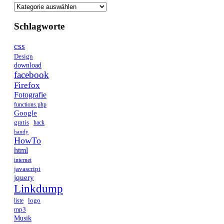
Schlagworte
css
Design
download
facebook
Firefox
Fotografie
functions.php
Google
gratis
hack
handy
HowTo
html
internet
javascript
jquery
Linkdump
logo
liste
mp3
Musik