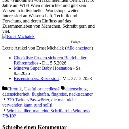
360°-Panoramen von faszinierenden Orten. Hat 10
Jahre am WIFI Wien unterrichtet und gibt sein
Wissen in individuellen Workshops weiter.
Interessiert an Wissenschaft, Technik und
Forschung und deren Einfluss auf das
Zusammenleben von Menschen. Schreibt gern und
viel.
Folgen:
Letzte Artikel von Ernst Michalek
(
Alle anzeigen
)
Checkliste für den sicheren Betrieb alter
Röhrenradios
- Di.. 5.5.2026
Minerva Super Baby Hörstation
- Sa..
8.3.2025
Rezension vs. Rezession
- Mi.. 27.12.2023
Kategorien
Schlagwörter
Chronik
,
Useful or needless?
datenschutz
,
datensicherheit
,
flughafen
,
flugreise
,
nacktscanner
370 Twitter-Passwörter, die man nicht
verwenden kann (und soll)!
Wie installiert man eine Schriftart in Windows
7/8/10?
Schreibe einen Kommentar