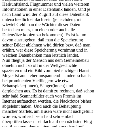
Herkunftsland, Flugnummer und vielen weiteren
Informationen in einer Datenbank landen. Und je
nach Land wird der Zugriff auf diese Datenbank
unterschiedlich einfach sein (je nachdem, mit
wieviel Geld man die Wächter dieser Daten
bestechen muss, um einen oder auch alle
Datensätze kopiert zu bekommen). Es ist kaum
davon auszugehen, daß man die Speicherung
seiner Bilder ablehnen wird dürfen bzw. daß man
erfährt, wer diese Speicherung vornimmt und in
welchen Datenbanken man letztlich landet.
Nun fliegt ja der Mensch aus dem Gemeindebau
ohnehin nicht so oft in der Weltgeschichte
spazieren und ein Bild vom bierbäuchigen Hansi
Meyer ist auch eher unspannend – anders schauts
bei prominenten Vielfliegern wie etwa
Schauspieler(innen), Sänger(innen) und
dergleichen aus. Es ist damit zu rechnen, daß schon
sehr bald Scannerbilder auch von Promis im
Internet auftauchen werden, die Nacktfotos bisher
abgelehnt haben. Und auch die Behauptung
mancher Starlets, am Busen wäre nicht nachgefüllt
worden, wird sich sehr bald sehr einfach
überprüfen lassen – einfach auf den nächsten Flug
des Busenwunders warten und kurz drauf auf