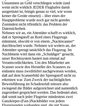
Unsummen an Geld verschlingen würde (und
wenn nicht wirklich JEDER Flughafen damit
ausgerüstet ist, bringts genau so viel, wie wenn
keiner die Geräte einsetzt) – über eines der
Hauptprobleme wurde noch gar nicht geredet.
Zumindest nicht öffentlich: das Problem der
Datensicherheit.
Nehmen wir an, ein Attentäter schafft es wirklich,
daß er Sprengstoff an Bord eines Flugzeugs
mitnimmt, obwohl er von einem „Nacktscanner“
durchleuchtet wurde. Nehmen wir weiters an, der
Attentäter sprengt tatsächlich das Flugzeug. Im
Nachhinein wird dann ein „Schuldiger“ gesucht,
unser Rechtssystem basiert nun einmal auf
Verantwortlichkeiten. Um den Mitarbeiter am
Scanner sowie den Hersteller des Scanners zu
entlasten muss zweifelsfrei nachgewiesen werden,
daß auf dem Scannerbild der Sprengstoff nicht zu
erkennen war. Zum Zweck der nachträglichen
Beweisführung im Schadensfall müssen also
zwingend die Bilder aufgezeichnet und namentlich
zugeordnet gespeichert werden. Das bedeutet aber,
daß somit nach jeder Flugreise mindestens zwei
Ganzkörper-(Fast-)Nacktbilder von jedem
Flugreisenden vorhanden sind, die mit Name,