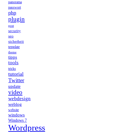
panorama
passwort
php
plugin
post
security
seo
sicherheit
template
theme
tipps
tools
tricks
tutorial
Twitter
update
video
webdesign
weblog
website
windows
Windows 7
Wordpress