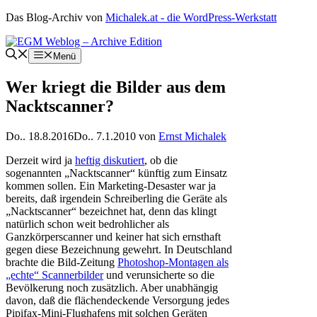
Zum
Das Blog-Archiv von
Michalek.at - die WordPress-Werkstatt
Inhalt
springen
Menü
Wer kriegt die Bilder aus dem
Nacktscanner?
Do.. 18.8.2016
Do.. 7.1.2010
von
Ernst Michalek
Derzeit wird ja
heftig diskutiert
, ob die
sogenannten „Nacktscanner“ künftig zum Einsatz
kommen sollen. Ein Marketing-Desaster war ja
bereits, daß irgendein Schreiberling die Geräte als
„Nacktscanner“ bezeichnet hat, denn das klingt
natürlich schon weit bedrohlicher als
Ganzkörperscanner und keiner hat sich ernsthaft
gegen diese Bezeichnung gewehrt. In Deutschland
brachte die Bild-Zeitung
Photoshop-Montagen als
„echte“ Scannerbilder
und verunsicherte so die
Bevölkerung noch zusätzlich. Aber unabhängig
davon, daß die flächendeckende Versorgung jedes
Pipifax-Mini-Flughafens mit solchen Geräten