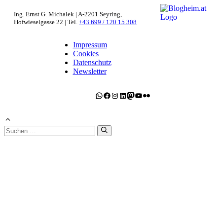
Ing. Ernst G. Michalek | A-2201 Seyring,
Hofwieselgasse 22 | Tel.
+43 699 / 120 15 308
Impressum
Cookies
Datenschutz
Newsletter
WhatsApp
Facebook
Instagram
LinkedIn
Mastodon
YouTube
Flickr
Suchen
nach: