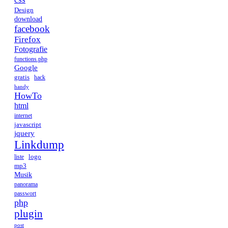
Design
download
facebook
Firefox
Fotografie
functions.php
Google
gratis
hack
handy
HowTo
html
internet
javascript
jquery
Linkdump
logo
liste
mp3
Musik
panorama
passwort
php
plugin
post