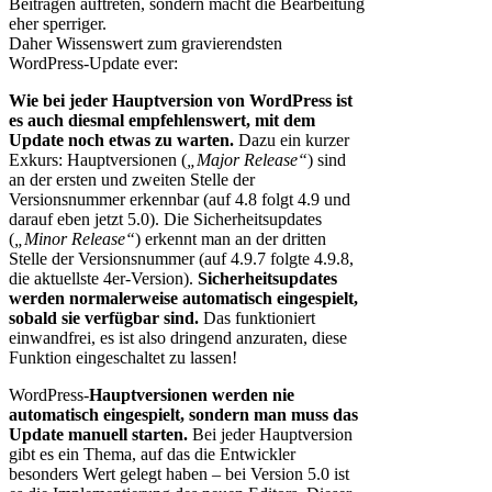
Beiträgen auftreten, sondern macht die Bearbeitung
eher sperriger.
Daher Wissenswert zum gravierendsten
WordPress-Update ever:
Wie bei jeder Hauptversion von WordPress ist
es auch diesmal empfehlenswert, mit dem
Update noch etwas zu warten.
Dazu ein kurzer
Exkurs: Hauptversionen (
„Major Release“
) sind
an der ersten und zweiten Stelle der
Versionsnummer erkennbar (auf 4.8 folgt 4.9 und
darauf eben jetzt 5.0). Die Sicherheitsupdates
(
„Minor Release“
) erkennt man an der dritten
Stelle der Versionsnummer (auf 4.9.7 folgte 4.9.8,
die aktuellste 4er-Version).
Sicherheitsupdates
werden normalerweise automatisch eingespielt,
sobald sie verfügbar sind.
Das funktioniert
einwandfrei, es ist also dringend anzuraten, diese
Funktion eingeschaltet zu lassen!
WordPress-
Hauptversionen werden nie
automatisch eingespielt, sondern man muss das
Update manuell starten.
Bei jeder Hauptversion
gibt es ein Thema, auf das die Entwickler
besonders Wert gelegt haben – bei Version 5.0 ist