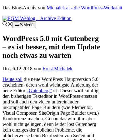
Zum
Das Blog-Archiv von
Michalek.at - die WordPress-Werkstatt
Inhalt
springen
Menü
WordPress 5.0 mit Gutenberg
– es ist besser, mit dem Update
noch etwas zu warten
Do.. 6.12.2018
von
Ernst Michalek
Heute soll
die neue WordPress-Hauptversion 5.0
erscheinen, deren wohl wichtigste Änderung der
neue Editor
„Gutenberg“
ist. Dieser wird künftig
den bisherigen Texteditor in WordPress ersetzen
und soll auch den vielen untereinander
inkompatiblen Page-Buildern (wie Elementor,
Visual Composer, SiteOrigin Page Builder uvm.)
Konkurrenz machen. Genau das wird ihm aber
wohl nicht gelingen, denn leider löst Gutenberg
kein einziges der üblichen Probleme, die
üblicherweise beim Bearbeiten von Seiten und