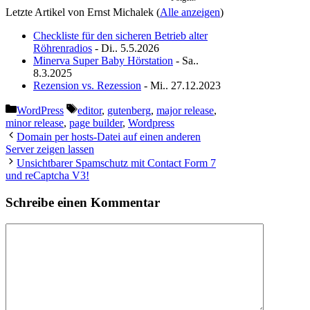
Letzte Artikel von Ernst Michalek
(
Alle anzeigen
)
Checkliste für den sicheren Betrieb alter
Röhrenradios
- Di.. 5.5.2026
Minerva Super Baby Hörstation
- Sa..
8.3.2025
Rezension vs. Rezession
- Mi.. 27.12.2023
Kategorien
Schlagwörter
WordPress
editor
,
gutenberg
,
major release
,
minor release
,
page builder
,
Wordpress
Domain per hosts-Datei auf einen anderen
Server zeigen lassen
Unsichtbarer Spamschutz mit Contact Form 7
und reCaptcha V3!
Schreibe einen Kommentar
Kommentar