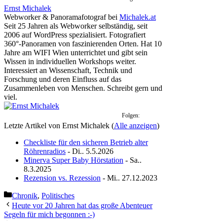
Ernst Michalek
Webworker & Panoramafotograf
bei
Michalek.at
Seit 25 Jahren als Webworker selbständig, seit
2006 auf WordPress spezialisiert. Fotografiert
360°-Panoramen von faszinierenden Orten. Hat 10
Jahre am WIFI Wien unterrichtet und gibt sein
Wissen in individuellen Workshops weiter.
Interessiert an Wissenschaft, Technik und
Forschung und deren Einfluss auf das
Zusammenleben von Menschen. Schreibt gern und
viel.
Folgen:
Letzte Artikel von Ernst Michalek
(
Alle anzeigen
)
Checkliste für den sicheren Betrieb alter
Röhrenradios
- Di.. 5.5.2026
Minerva Super Baby Hörstation
- Sa..
8.3.2025
Rezension vs. Rezession
- Mi.. 27.12.2023
Kategorien
Chronik
,
Politisches
Heute vor 20 Jahren hat das große Abenteuer
Segeln für mich begonnen :-)