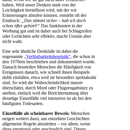
haben. Weil unser Denken stark von der
Leichtigkeit beeinflusst wird, mit der wir
Erinnerungen abrufen können, entsteht oft der
Eindruck:
„Das stimmt sicher – hab ich doch
schon öfter gehört!“
Das funktioniert in der
Werbung gut und ist daher auch bei Schlagzeilen
oder Gerüchten sehr effektiv, macht Unsinn aber
nicht wahr.
Eine sehr ähnliche Denkfalle ist dabei die
sogenannte
„Verfügbarkeitsheuristik“
, die schon in
den 1970ern beschrieben und dokumentiert wurde.
Danach beurteilen Menschen die Häufigkeit von
Ereignissen danach, wie schnell ihnen Beispiele
dafür einfallen, etwa weil sie besonders spektakulär
sind. So wird die Wahrscheinlichkeit massiv
überschätzt, durch Mord oder Flugzeugabsturz zu
sterben, einfach weil die Berichterstattung über
derartige Einzelfälle viel intensiver ist als bei den
häufigsten Todesarten.
Einzelfälle als scheinbarer Beweis:
Menschen
neigen weiters dazu, aus einzelnen Geschichten
allgemeine Regeln abzuleiten – vor allem, wenn
diese emotional oder anschaulich sind. Dieses