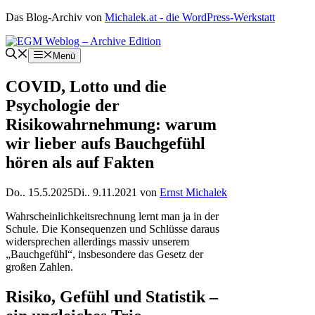
Zum
Das Blog-Archiv von
Michalek.at - die WordPress-Werkstatt
Inhalt
springen
Menü
COVID, Lotto und die
Psychologie der
Risikowahrnehmung: warum
wir lieber aufs Bauchgefühl
hören als auf Fakten
Do.. 15.5.2025
Di.. 9.11.2021
von
Ernst Michalek
Wahrscheinlichkeitsrechnung lernt man ja in der
Schule. Die Konsequenzen und Schlüsse daraus
widersprechen allerdings massiv unserem
„Bauchgefühl“, insbesondere das Gesetz der
großen Zahlen.
Risiko, Gefühl und Statistik –