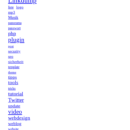
Linkdump
logo
liste
mp3
Musik
panorama
passwort
php
plugin
post
security
seo
sicherheit
template
theme
tipps
tools
tricks
tutorial
Twitter
update
video
webdesign
weblog
website