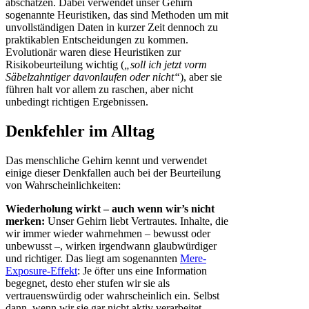
abschätzen. Dabei verwendet unser Gehirn
sogenannte Heuristiken, das sind Methoden um mit
unvollständigen Daten in kurzer Zeit dennoch zu
praktikablen Entscheidungen zu kommen.
Evolutionär waren diese Heuristiken zur
Risikobeurteilung wichtig (
„soll ich jetzt vorm
Säbelzahntiger davonlaufen oder nicht“
), aber sie
führen halt vor allem zu raschen, aber nicht
unbedingt richtigen Ergebnissen.
Denkfehler im Alltag
Das menschliche Gehirn kennt und verwendet
einige dieser Denkfallen auch bei der Beurteilung
von Wahrscheinlichkeiten:
Wiederholung wirkt – auch wenn wir’s nicht
merken:
Unser Gehirn liebt Vertrautes. Inhalte, die
wir immer wieder wahrnehmen – bewusst oder
unbewusst –, wirken irgendwann glaubwürdiger
und richtiger. Das liegt am sogenannten
Mere-
Exposure-Effekt
: Je öfter uns eine Information
begegnet, desto eher stufen wir sie als
vertrauenswürdig oder wahrscheinlich ein. Selbst
dann, wenn wir sie gar nicht aktiv verarbeitet