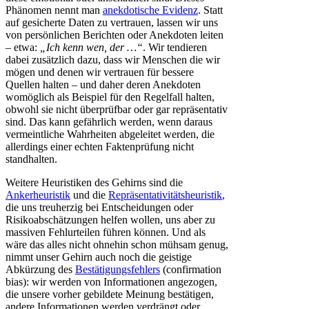
Phänomen nennt man
anekdotische Evidenz
. Statt
auf gesicherte Daten zu vertrauen, lassen wir uns
von persönlichen Berichten oder Anekdoten leiten
– etwa:
„Ich kenn wen, der …“
. Wir tendieren
dabei zusätzlich dazu, dass wir Menschen die wir
mögen und denen wir vertrauen für bessere
Quellen halten – und daher deren Anekdoten
womöglich als Beispiel für den Regelfall halten,
obwohl sie nicht überprüfbar oder gar repräsentativ
sind. Das kann gefährlich werden, wenn daraus
vermeintliche Wahrheiten abgeleitet werden, die
allerdings einer echten Faktenprüfung nicht
standhalten.
Weitere Heuristiken des Gehirns sind die
Ankerheuristik
und die
Repräsentativitätsheuristik
,
die uns treuherzig bei Entscheidungen oder
Risikoabschätzungen helfen wollen, uns aber zu
massiven Fehlurteilen führen können. Und als
wäre das alles nicht ohnehin schon mühsam genug,
nimmt unser Gehirn auch noch die geistige
Abkürzung des
Bestätigungsfehlers
(confirmation
bias): wir werden von Informationen angezogen,
die unsere vorher gebildete Meinung bestätigen,
andere Informationen werden verdrängt oder