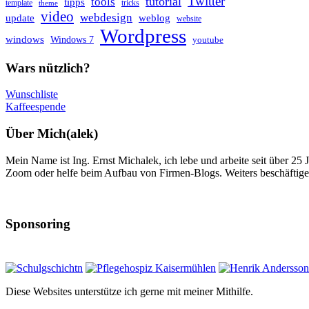
Twitter
tutorial
tools
tipps
template
tricks
theme
video
webdesign
update
weblog
website
Wordpress
windows
Windows 7
youtube
Wars nützlich?
Wunschliste
Kaffeespende
Über Mich(alek)
Mein Name ist Ing. Ernst Michalek, ich lebe und arbeite seit über 25
Zoom oder helfe beim Aufbau von Firmen-Blogs. Weiters beschäftige 
Sponsoring
Diese Websites unterstütze ich gerne mit meiner Mithilfe.