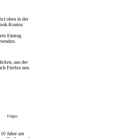
ct oben in der
ebook-Kontos
sem Eintrag
rsenden.
icken, aus der
ach Firefox neu
Folgen:
t 10 Jahre am