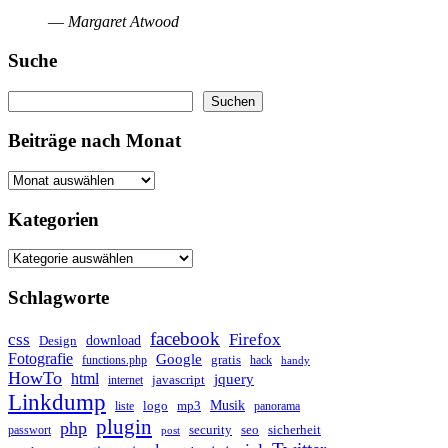
—
Margaret Atwood
Suche
Suchen
Suchen
Beiträge nach Monat
Kategorien
Schlagworte
facebook
css
Firefox
download
Design
Fotografie
Google
gratis
functions.php
hack
handy
HowTo
html
jquery
javascript
internet
Linkdump
Musik
logo
mp3
liste
panorama
plugin
php
security
seo
sicherheit
passwort
post