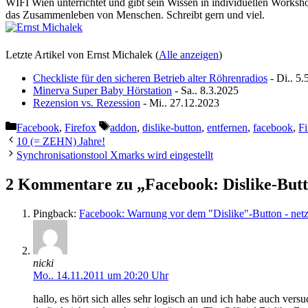
WIFI Wien unterrichtet und gibt sein Wissen in individuellen Worksho
das Zusammenleben von Menschen. Schreibt gern und viel.
Letzte Artikel von Ernst Michalek
(
Alle anzeigen
)
Checkliste für den sicheren Betrieb alter Röhrenradios
- Di.. 5.
Minerva Super Baby Hörstation
- Sa.. 8.3.2025
Rezension vs. Rezession
- Mi.. 27.12.2023
Kategorien
Schlagwörter
Facebook
,
Firefox
addon
,
dislike-button
,
entfernen
,
facebook
,
Fi
10 (= ZEHN) Jahre!
Synchronisationstool Xmarks wird eingestellt
2 Kommentare zu „Facebook: Dislike-Butt
Pingback:
Facebook: Warnung vor dem "Dislike"-Button - net
nicki
Mo.. 14.11.2011 um 20:20 Uhr
hallo, es hört sich alles sehr logisch an und ich habe auch ve