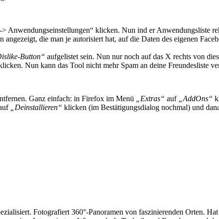
-> Anwendungseinstellungen“ klicken. Nun ind er Anwendungsliste reh
 angezeigt, die man je autorisiert hat, auf die Daten des eigenen Fac
Dislike-Button“
aufgelistet sein. Nun nur noch auf das X rechts von die
klicken. Nun kann das Tool nicht mehr Spam an deine Freundesliste ve
entfernen. Ganz einfach: in Firefox im Menü
„Extras“
auf
„AddOns“
kl
 auf
„Deinstallieren“
klicken (im Bestätigungsdialog nochmal) und dan
ezialisiert. Fotografiert 360°-Panoramen von faszinierenden Orten. Ha