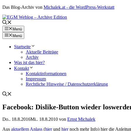
Zum
Das Blog-Archiv von
Michalek.at - die WordPress-Werkstatt
Inhalt
springen
Menü
Menü
Startseite
Aktuelle Beiträge
Archiv
Was ist das hier?
Kontakt
Kontaktinformationen
Impressum
Rechtliche Hinweise / Datenschutzerklärung
Facebook: Dislike-Button wieder loswerde
Do.. 18.8.2016
Mi.. 18.8.2010
von
Ernst Michalek
Aus
aktuellem Anlass
(
hier
und
hier
noch mehr Info) hier die Anleitu