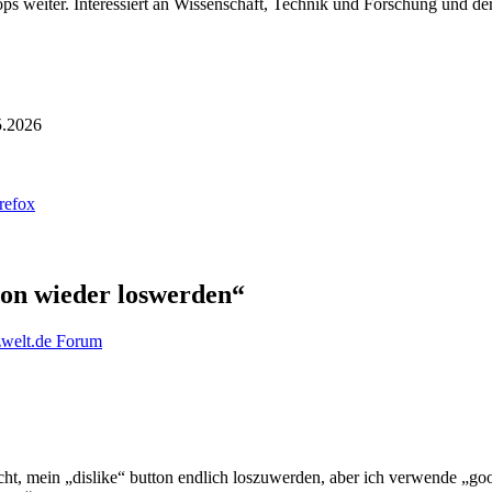
ps weiter. Interessiert an Wissenschaft, Technik und Forschung und der
5.2026
refox
on wieder loswerden“
zwelt.de Forum
rsucht, mein „dislike“ button endlich loszuwerden, aber ich verwende „g