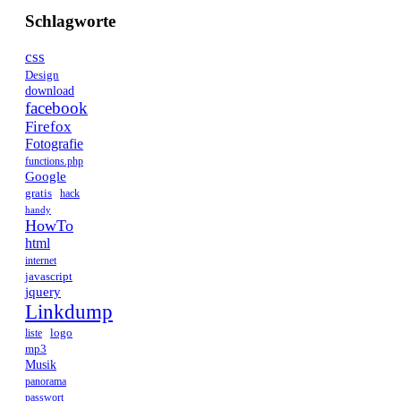
Schlagworte
css
Design
download
facebook
Firefox
Fotografie
functions.php
Google
gratis
hack
handy
HowTo
html
internet
javascript
jquery
Linkdump
logo
liste
mp3
Musik
panorama
passwort