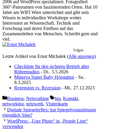
2006 auf WordPress spezialisiert. Fotografiert
360°-Panoramen von faszinierenden Orten. Hat 10
Jahre am WIFI Wien unterrichtet und gibt sein
Wissen in individuellen Workshops weiter.
Interessiert an Wissenschaft, Technik und
Forschung und deren Einfluss auf das
Zusammenleben von Menschen. Schreibt gern und
viel.
Folgen:
Letzte Artikel von Ernst Michalek
(
Alle anzeigen
)
Checkliste für den sicheren Betrieb alter
Röhrenradios
- Di.. 5.5.2026
Minerva Super Baby Hörstation
- Sa..
8.3.2025
Rezension vs. Rezession
- Mi.. 27.12.2023
Kategorien
Schlagwörter
Business
,
Networking
bni
,
Kontakt
,
networking
,
netzwerk
,
Visitenkarte
Digitale Spiegelreflex: hat Spiegelvorauslösung
eigentlich Sinn?
WordPress: „User Photo“ in „People Lists“
verwenden