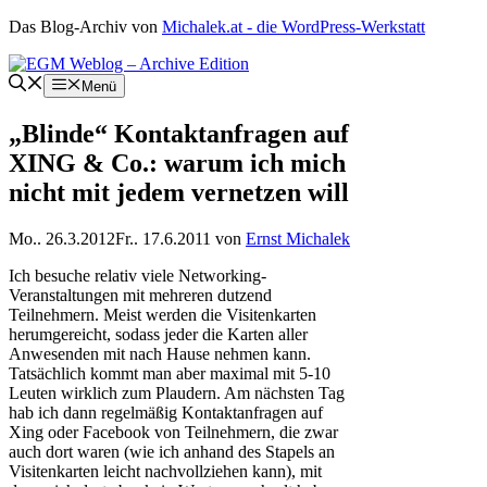
Zum
Das Blog-Archiv von
Michalek.at - die WordPress-Werkstatt
Inhalt
springen
Menü
„Blinde“ Kontaktanfragen auf
XING & Co.: warum ich mich
nicht mit jedem vernetzen will
Mo.. 26.3.2012
Fr.. 17.6.2011
von
Ernst Michalek
Ich besuche relativ viele Networking-
Veranstaltungen mit mehreren dutzend
Teilnehmern. Meist werden die Visitenkarten
herumgereicht, sodass jeder die Karten aller
Anwesenden mit nach Hause nehmen kann.
Tatsächlich kommt man aber maximal mit 5-10
Leuten wirklich zum Plaudern. Am nächsten Tag
hab ich dann regelmäßig Kontaktanfragen auf
Xing oder Facebook von Teilnehmern, die zwar
auch dort waren (wie ich anhand des Stapels an
Visitenkarten leicht nachvollziehen kann), mit