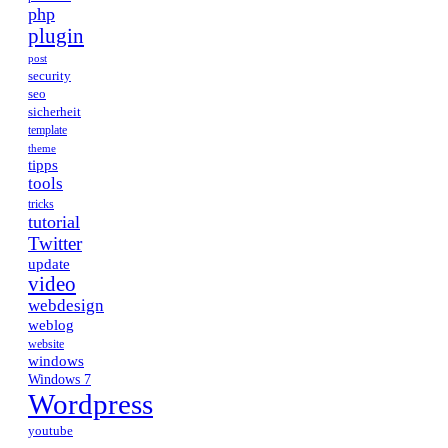
php
plugin
post
security
seo
sicherheit
template
theme
tipps
tools
tricks
tutorial
Twitter
update
video
webdesign
weblog
website
windows
Windows 7
Wordpress
youtube