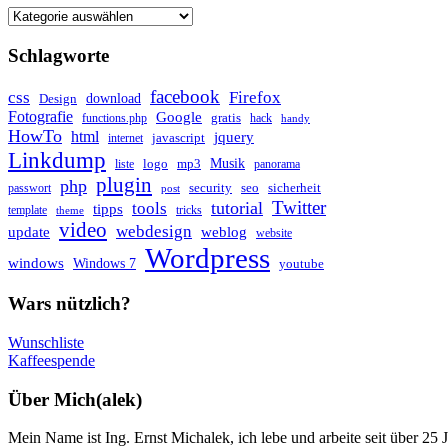
Schlagworte
facebook
css
Firefox
download
Design
Fotografie
Google
gratis
functions.php
hack
handy
HowTo
html
jquery
javascript
internet
Linkdump
Musik
logo
mp3
liste
panorama
plugin
php
security
seo
sicherheit
passwort
post
Twitter
tutorial
tools
tipps
template
tricks
theme
video
webdesign
update
weblog
website
Wordpress
windows
Windows 7
youtube
Wars nützlich?
Wunschliste
Kaffeespende
Über Mich(alek)
Mein Name ist Ing. Ernst Michalek, ich lebe und arbeite seit über 25