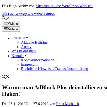
Zum
Das Blog-Archiv von
Michalek.at - die WordPress-Werkstatt
Inhalt
springen
Menü
Menü
Startseite
Aktuelle Beiträge
Archiv
Was ist das hier?
Kontakt
Kontaktinformationen
Impressum
Rechtliche Hinweise / Datenschutzerklärung
Warum man AdBlock Plus deinstallieren sol
Haken!
Di.. 26.11.2013
Do.. 27.6.2013
von
Ernst Michalek