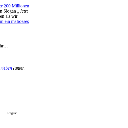
er 200 Millionen
nen Slogan
„Jetzt
en als wir
in ein mafioeses
mehr…
hrieben
(unten
Folgen: