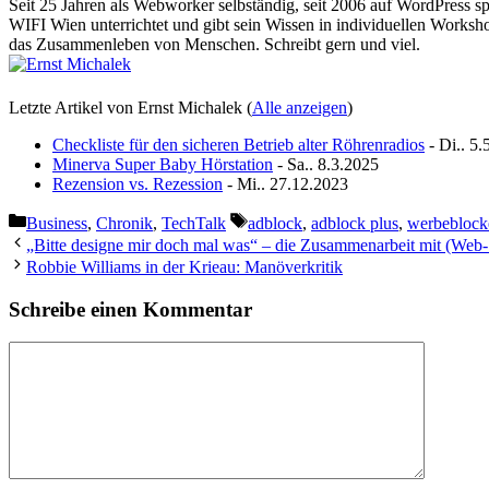
Seit 25 Jahren als Webworker selbständig, seit 2006 auf WordPress sp
WIFI Wien unterrichtet und gibt sein Wissen in individuellen Worksho
das Zusammenleben von Menschen. Schreibt gern und viel.
Letzte Artikel von Ernst Michalek
(
Alle anzeigen
)
Checkliste für den sicheren Betrieb alter Röhrenradios
- Di.. 5.
Minerva Super Baby Hörstation
- Sa.. 8.3.2025
Rezension vs. Rezession
- Mi.. 27.12.2023
Kategorien
Schlagwörter
Business
,
Chronik
,
TechTalk
adblock
,
adblock plus
,
werbeblock
„Bitte designe mir doch mal was“ – die Zusammenarbeit mit (Web-
Robbie Williams in der Krieau: Manöverkritik
Schreibe einen Kommentar
Kommentar