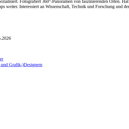
ezialisiert. Fotografiert 360°-Panoramen von faszinierenden Orten. Ha
ps weiter. Interessiert an Wissenschaft, Technik und Forschung und der
5.2026
er
 und Grafik-)Designern