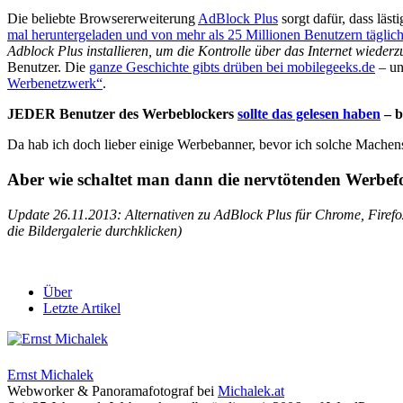
Die beliebte Browsererweiterung
AdBlock Plus
sorgt dafür, dass läs
mal heruntergeladen und von mehr als 25 Millionen Benutzern täglich
Adblock Plus installieren, um die Kontrolle über das Internet wiederzu
Benutzer. Die
ganze Geschichte gibts drüben bei mobilegeeks.de
– un
Werbenetzwerk“
.
JEDER Benutzer des Werbeblockers
sollte das gelesen haben
– b
Da hab ich doch lieber einige Werbebanner, bevor ich solche Mache
Aber wie schaltet man dann die nervtötenden Werbe
Update 26.11.2013: Alternativen zu AdBlock Plus für Chrome, Firefo
die Bildergalerie durchklicken)
Über
Letzte Artikel
Ernst Michalek
Webworker & Panoramafotograf
bei
Michalek.at