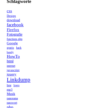
Schlagworte
css
Design
download
facebook
Firefox
Fotografie
functions.php
Google
gratis
hack
handy
HowTo
html
internet
javascript
jquery
Linkdump
logo
liste
mp3
Musik
panorama
passwort
php