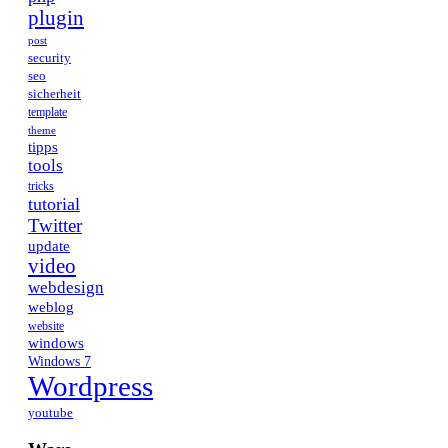
plugin
post
security
seo
sicherheit
template
theme
tipps
tools
tricks
tutorial
Twitter
update
video
webdesign
weblog
website
windows
Windows 7
Wordpress
youtube