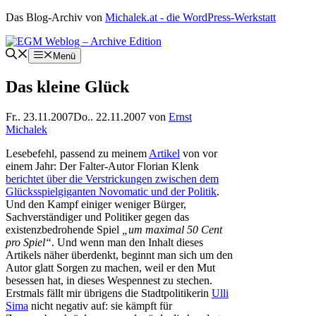
Zum
Das Blog-Archiv von
Michalek.at - die WordPress-Werkstatt
Inhalt
springen
Menü
Das kleine Glück
Fr.. 23.11.2007
Do.. 22.11.2007
von
Ernst
Michalek
Lesebefehl, passend zu meinem
Artikel
von vor
einem Jahr: Der Falter-Autor Florian Klenk
berichtet über die Verstrickungen zwischen dem
Glücksspielgiganten Novomatic und der Politik
.
Und den Kampf einiger weniger Bürger,
Sachverständiger und Politiker gegen das
existenzbedrohende Spiel
„um maximal 50 Cent
pro Spiel“
. Und wenn man den Inhalt dieses
Artikels näher überdenkt, beginnt man sich um den
Autor glatt Sorgen zu machen, weil er den Mut
besessen hat, in dieses Wespennest zu stechen.
Erstmals fällt mir übrigens die Stadtpolitikerin
Ulli
Sima
nicht negativ auf: sie kämpft für