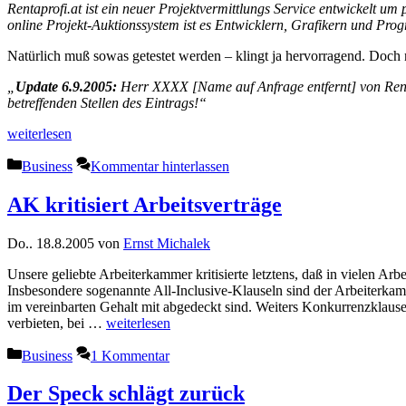
Rentaprofi.at ist ein neuer Projektvermittlungs Service entwickelt um
online Projekt-Auktionssystem ist es Entwicklern, Grafikern und Pr
Natürlich muß sowas getestet werden – klingt ja hervorragend. Doch
Update 6.9.2005:
Herr XXXX
[Name auf Anfrage entfernt]
von Rent
betreffenden Stellen des Eintrags!
weiterlesen
Kategorien
Business
Kommentar hinterlassen
AK kritisiert Arbeitsverträge
Do.. 18.8.2005
von
Ernst Michalek
Unsere geliebte Arbeiterkammer kritisierte letztens, daß in vielen Arb
Insbesondere sogenannte All-Inclusive-Klauseln sind der Arbeiterk
im vereinbarten Gehalt mit abgedeckt sind. Weiters Konkurrenzklause
verbieten, bei …
weiterlesen
Kategorien
Business
1 Kommentar
Der Speck schlägt zurück