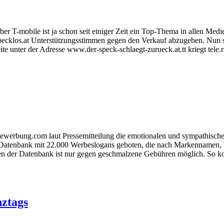
 T-mobile ist ja schon seit einiger Zeit ein Top-Thema in allen Medie
specklos.at Unterstützungsstimmen gegen den Verkauf abzugeben. Nun 
unter der Adresse www.der-speck-schlaegt-zurueck.at.tt kriegt tele.ri
bewerbung.com laut Pressemitteilung die emotionalen und sympathische
Datenbank mit 22.000 Werbeslogans geboten, die nach Markennamen, 
hen der Datenbank ist nur gegen geschmalzene Gebühren möglich. So 
nztags