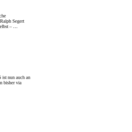
iche
 Ralph Segert
elbst – …
 ist nun auch an
n bisher via