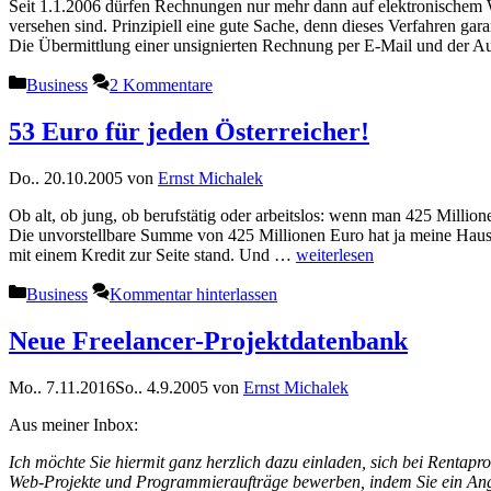
Seit 1.1.2006 dürfen Rechnungen nur mehr dann auf elektronischem We
versehen sind. Prinzipiell eine gute Sache, denn dieses Verfahren gar
Die Übermittlung einer unsignierten Rechnung per E-Mail und der 
Kategorien
Business
2 Kommentare
53 Euro für jeden Österreicher!
Do.. 20.10.2005
von
Ernst Michalek
Ob alt, ob jung, ob berufstätig oder arbeitslos: wenn man 425 Million
Die unvorstellbare Summe von 425 Millionen Euro hat ja meine Hau
mit einem Kredit zur Seite stand. Und …
weiterlesen
Kategorien
Business
Kommentar hinterlassen
Neue Freelancer-Projektdatenbank
Mo.. 7.11.2016
So.. 4.9.2005
von
Ernst Michalek
Aus meiner Inbox:
Ich möchte Sie hiermit ganz herzlich dazu einladen, sich bei
Rentaprof
Web-Projekte und Programmieraufträge bewerben, indem Sie ein Ange