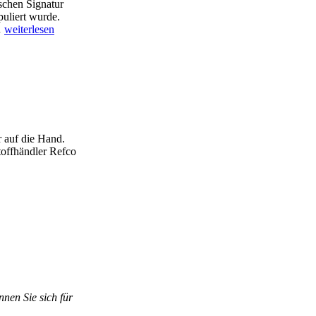
schen Signatur
puliert wurde.
…
weiterlesen
r auf die Hand.
offhändler Refco
nnen Sie sich für