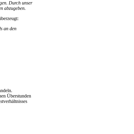
ingen. Durch unser
ten abzugeben.
überzeugt:
ls an den
andeln.
enen Überstunden
stverhältnisses