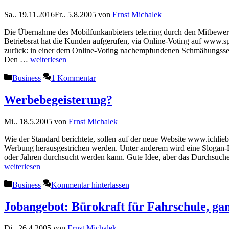
Sa.. 19.11.2016
Fr.. 5.8.2005
von
Ernst Michalek
Die Übernahme des Mobilfunkanbieters tele.ring durch den Mitbewerber
Betriebsrat hat die Kunden aufgerufen, via Online-Voting auf www.
zurück: in einer dem Online-Voting nachempfundenen Schmähungsseite 
Den …
weiterlesen
Kategorien
Business
1 Kommentar
Werbebegeisterung?
Mi.. 18.5.2005
von
Ernst Michalek
Wie der Standard berichtete, sollen auf der neue Website www.ichlie
Werbung herausgestrichen werden. Unter anderem wird eine Slogan-
oder Jahren durchsucht werden kann. Gute Idee, aber das Durchsuc
weiterlesen
Kategorien
Business
Kommentar hinterlassen
Jobangebot: Bürokraft für Fahrschule, ga
Di.. 26.4.2005
von
Ernst Michalek