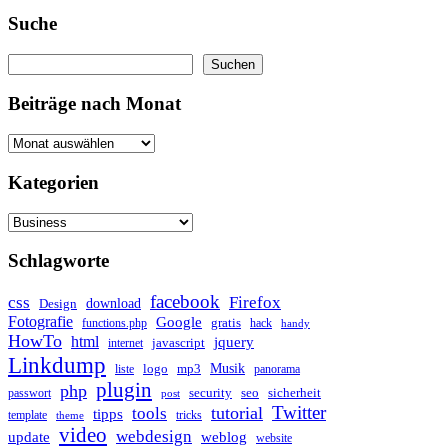
Suche
Suchen
Suchen
Beiträge nach Monat
Kategorien
Kategorien
Schlagworte
facebook
css
Firefox
download
Design
Fotografie
Google
gratis
functions.php
hack
handy
HowTo
html
jquery
javascript
internet
Linkdump
Musik
logo
mp3
liste
panorama
plugin
php
security
seo
sicherheit
passwort
post
Twitter
tutorial
tools
tipps
template
tricks
theme
video
webdesign
update
weblog
website