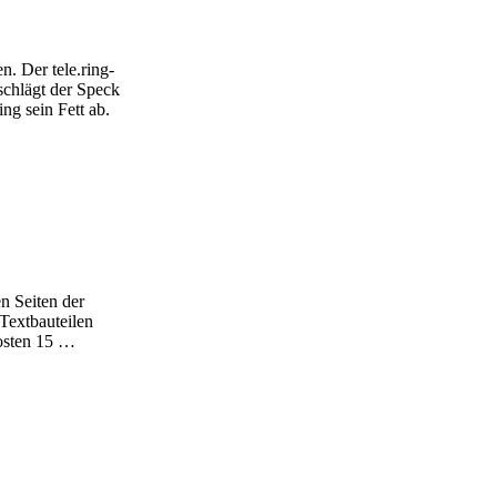
n. Der tele.ring-
schlägt der Speck
ng sein Fett ab.
n Seiten der
Textbauteilen
kosten 15 …