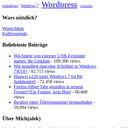
Wordpress
windows
Windows 7
youtube
Wars nützlich?
Wunschliste
Kaffeespende
Beliebteste Beiträge
Wii-Spiele von externer USB-Festplatte
starten: die Linkliste
- 109.306 views
Wie installiert man eine Schriftart in Windows
7/8/10?
- 92.715 views
Huawei e220 unter Windows 7 64 Bit
funktioniert!
- 72.458 views
Firefox öffnet Tabs grundlos in neuem
Fenster? Ein Feature, kein Bug!
- 60.668
views
Besitzer einer Telefonnummer herausfinden
-
59.094 views
Über Mich(alek)