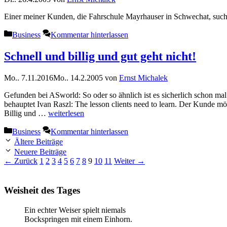
Einer meiner Kunden, die Fahrschule Mayrhauser in Schwechat, sucht e
Kategorien
Business
Kommentar hinterlassen
Schnell und billig und gut geht nicht!
Mo.. 7.11.2016
Mo.. 14.2.2005
von
Ernst Michalek
Gefunden bei ASworld: So oder so ähnlich ist es sicherlich schon mal
behauptet Ivan Raszl: The lesson clients need to learn. Der Kunde mög
Billig und …
weiterlesen
Kategorien
Business
Kommentar hinterlassen
Ältere Beiträge
Neuere Beiträge
Seite
Seite
Seite
Seite
Seite
Seite
Seite
Seite
Seite
Seite
Seite
←
Zurück
1
2
3
4
5
6
7
8
9
10
11
Weiter
→
Weisheit des Tages
Ein echter Weiser spielt niemals
Bockspringen mit einem Einhorn.