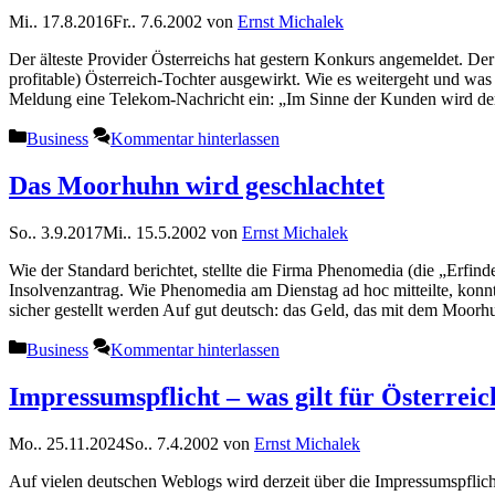
Mi.. 17.8.2016
Fr.. 7.6.2002
von
Ernst Michalek
Der älteste Provider Österreichs hat gestern Konkurs angemeldet. Der 
profitable) Österreich-Tochter ausgewirkt. Wie es weitergeht und was 
Meldung eine Telekom-Nachricht ein: „Im Sinne der Kunden wird d
Kategorien
Business
Kommentar hinterlassen
Das Moorhuhn wird geschlachtet
So.. 3.9.2017
Mi.. 15.5.2002
von
Ernst Michalek
Wie der Standard berichtet, stellte die Firma Phenomedia (die „Erf
Insolvenzantrag. Wie Phenomedia am Dienstag ad hoc mitteilte, konnt
sicher gestellt werden Auf gut deutsch: das Geld, das mit dem Moo
Kategorien
Business
Kommentar hinterlassen
Impressumspflicht – was gilt für Österreic
Mo.. 25.11.2024
So.. 7.4.2002
von
Ernst Michalek
Auf vielen deutschen Weblogs wird derzeit über die Impressumspflicht d