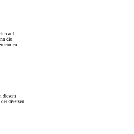
eich auf
nn die
Gemeinden
In diesem
 der diversen