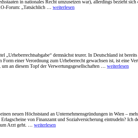
sstaaten in nationales Recht umzusetzen war), allerdings bezieht sich d
 WKO-Forum: „Tatsächlich …
weiterlesen
el „Urheberrechtsabgabe“ demnächst teurer. In Deutschland ist bereits
n Form einer Verordnung zum Urheberrecht gewachsen ist, ist eine Ver
en, um an diesem Topf der Verwertungsgesellschaften …
weiterlesen
ber einen neuen Höchststand an Unternehmensgründungen in Wien – mehr
en Erlagscheine von Finanzamt und Sozialversicherung eintrudeln? Ich 
 zum Arzt geht. …
weiterlesen