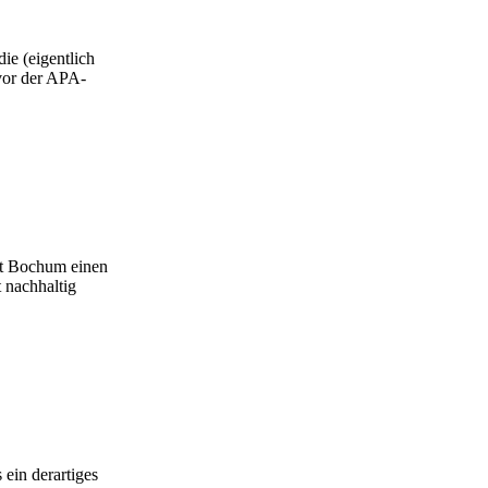
ie (eigentlich
 vor der APA-
ht Bochum einen
 nachhaltig
 ein derartiges