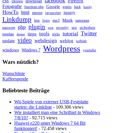
facebook
css
Firefox
download
Design
Fotografie
Google
gratis
functions.php
hack
handy
HowTo
html
jquery
javascript
internet
Linkdump
Musik
logo
mp3
liste
panorama
plugin
php
security
seo
sicherheit
passwort
post
Twitter
tutorial
tools
tipps
template
tricks
theme
video
webdesign
update
weblog
website
Wordpress
windows
Windows 7
youtube
Wars nützlich?
Wunschliste
Kaffeespende
Beliebteste Beiträge
Wii-Spiele von externer USB-Festplatte
starten: die Linkliste
- 109.306 views
Wie installiert man eine Schriftart in Windows
7/8/10?
- 92.715 views
Huawei e220 unter Windows 7 64 Bit
funktioniert!
- 72.458 views