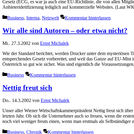
Gesetz (ECG, es war ja auch eine EU-Richtlinie, die von allen Mitglied
Anbieteridetifizierung lediglich auf kommerzielle Websites. (Laut
Kategorien
Business
,
Interna
,
Netzwelt
Kommentar hinterlassen
Wir alle sind Autoren – oder etwa nicht?
Mi.. 27.3.2002
von
Ernst Michalek
Wie der Standard berichtet, werden Drucker unter dem mysteriösen Tit
entsprechendes Gesetz vorbereitet, und weil das Ganze auf EU-Mist i
Österreich so gut wie sicher. Was sind eigentlich die Voraussetzung
Kategorien
Business
Kommentar hinterlassen
Nettig freut sich
Do.. 14.3.2002
von
Ernst Michalek
Unser aller Wiener Wirtschaftskammerpräsident Nettig freut sich ü
letzten Jahr. Ob sich die Unternehmer auch so freuen, wenn die erst
noch viel weniger freuts einen, wenn man erstmals als Selbständiger
Kategorien
Business
,
Chronik
Kommentar hinterlassen