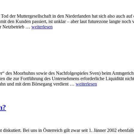
Tod der Muttergesellschaft in den Niederlanden hat sich also auch auf d
mit den Kunden passiert, ist unklar – aber laut futurezone langte noch
er Netzbetrieb …
weiterlesen
inder“ des Moorhuhns sowie des Nachfolgespieles Sven) beim Amtsgeric
en die zur Fortführung des Unternehmens erforderliche Liquidität nicht
rhuhn und mit dem Börsegang verdient …
weiterlesen
h?
iskutiert. Bei uns in Österreich gilt zwar seit 1. Jänner 2002 ebenfalls