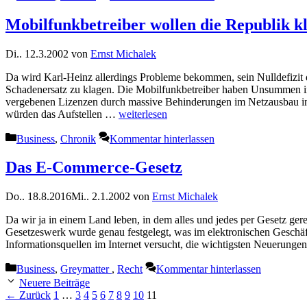
Mobilfunkbetreiber wollen die Republik k
Di.. 12.3.2002
von
Ernst Michalek
Da wird Karl-Heinz allerdings Probleme bekommen, sein Nulldefizit 
Schadenersatz zu klagen. Die Mobilfunkbetreiber haben Unsummen in
vergebenen Lizenzen durch massive Behinderungen im Netzausbau in
würden das Aufstellen …
weiterlesen
Kategorien
Business
,
Chronik
Kommentar hinterlassen
Das E-Commerce-Gesetz
Do.. 18.8.2016
Mi.. 2.1.2002
von
Ernst Michalek
Da wir ja in einem Land leben, in dem alles und jedes per Gesetz ge
Gesetzeswerk wurde genau festgelegt, was im elektronischen Geschäft
Informationsquellen im Internet versucht, die wichtigsten Neuerunge
Kategorien
Business
,
Greymatter
,
Recht
Kommentar hinterlassen
Neuere Beiträge
Seite
Seite
Seite
Seite
Seite
Seite
Seite
Seite
Seite
Seite
←
Zurück
1
…
3
4
5
6
7
8
9
10
11