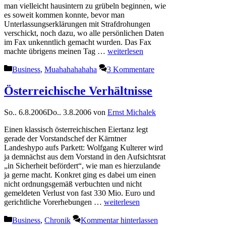
man vielleicht hausintern zu grübeln beginnen, wie
es soweit kommen konnte, bevor man
Unterlassungserklärungen mit Strafdrohungen
verschickt, noch dazu, wo alle persönlichen Daten
im Fax unkenntlich gemacht wurden. Das Fax
machte übrigens meinen Tag …
weiterlesen
Kategorien
Business
,
Muahahahahaha
3 Kommentare
Österreichische Verhältnisse
So.. 6.8.2006
Do.. 3.8.2006
von
Ernst Michalek
Einen klassisch österreichischen Eiertanz legt
gerade der Vorstandschef der Kärntner
Landeshypo aufs Parkett: Wolfgang Kulterer wird
ja demnächst aus dem Vorstand in den Aufsichtsrat
„in Sicherheit befördert“, wie man es hierzulande
ja gerne macht. Konkret ging es dabei um einen
nicht ordnungsgemäß verbuchten und nicht
gemeldeten Verlust von fast 330 Mio. Euro und
gerichtliche Vorerhebungen …
weiterlesen
Kategorien
Business
,
Chronik
Kommentar hinterlassen