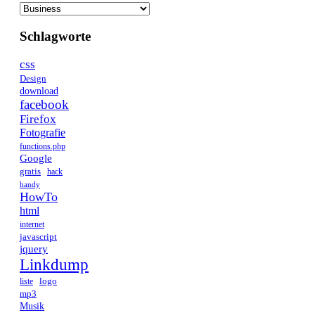
Kategorien
Schlagworte
css
Design
download
facebook
Firefox
Fotografie
functions.php
Google
gratis
hack
handy
HowTo
html
internet
javascript
jquery
Linkdump
logo
liste
mp3
Musik