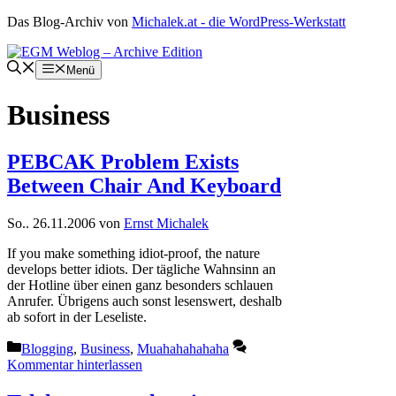
Zum
Das Blog-Archiv von
Michalek.at - die WordPress-Werkstatt
Inhalt
springen
Menü
Business
PEBCAK Problem Exists
Between Chair And Keyboard
So.. 26.11.2006
von
Ernst Michalek
If you make something idiot-proof, the nature
develops better idiots. Der tägliche Wahnsinn an
der Hotline über einen ganz besonders schlauen
Anrufer. Übrigens auch sonst lesenswert, deshalb
ab sofort in der Leseliste.
Kategorien
Blogging
,
Business
,
Muahahahahaha
Kommentar hinterlassen