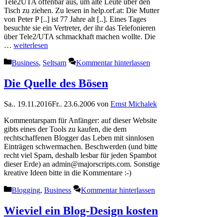
Tele2UTA offenbar aus, um alte Leute über den
Tisch zu ziehen. Zu lesen in help.orf.at: Die Mutter
von Peter P [..] ist 77 Jahre alt [..]. Eines Tages
besuchte sie ein Vertreter, der ihr das Telefonieren
über Tele2/UTA schmackhaft machen wollte. Die
…
weiterlesen
Kategorien
Business
,
Seltsam
Kommentar hinterlassen
Die Quelle des Bösen
Sa.. 19.11.2016
Fr.. 23.6.2006
von
Ernst Michalek
Kommentarspam für Anfänger: auf dieser Website
gibts eines der Tools zu kaufen, die dem
rechtschaffenen Blogger das Leben mit sinnlosen
Einträgen schwermachen. Beschwerden (und bitte
recht viel Spam, deshalb lesbar für jeden Spambot
dieser Erde) an admin@majorscripts.com. Sonstige
kreative Ideen bitte in die Kommentare :-)
Kategorien
Blogging
,
Business
Kommentar hinterlassen
Wieviel ein Blog-Design kosten