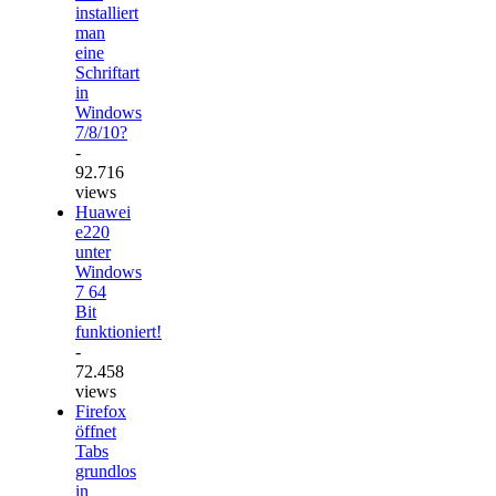
installiert
man
eine
Schriftart
in
Windows
7/8/10?
-
92.716
views
Huawei
e220
unter
Windows
7 64
Bit
funktioniert!
-
72.458
views
Firefox
öffnet
Tabs
grundlos
in