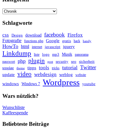
Kategorien
Schlagworte
facebook
css
Firefox
download
Design
Fotografie
Google
gratis
functions.php
hack
handy
HowTo
html
jquery
javascript
internet
Linkdump
Musik
logo
mp3
liste
panorama
plugin
php
security
seo
sicherheit
passwort
post
Twitter
tutorial
tools
tipps
template
tricks
theme
video
webdesign
update
weblog
website
Wordpress
windows
Windows 7
youtube
Wars nützlich?
Wunschliste
Kaffeespende
Beliebteste Beiträge