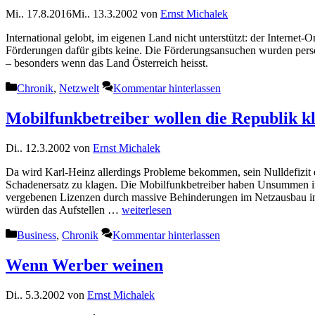
Mi.. 17.8.2016
Mi.. 13.3.2002
von
Ernst Michalek
International gelobt, im eigenen Land nicht unterstützt: der Intern
Förderungen dafür gibts keine. Die Förderungsansuchen wurden pers
– besonders wenn das Land Österreich heisst.
Kategorien
Chronik
,
Netzwelt
Kommentar hinterlassen
Mobilfunkbetreiber wollen die Republik k
Di.. 12.3.2002
von
Ernst Michalek
Da wird Karl-Heinz allerdings Probleme bekommen, sein Nulldefizit 
Schadenersatz zu klagen. Die Mobilfunkbetreiber haben Unsummen in
vergebenen Lizenzen durch massive Behinderungen im Netzausbau in
würden das Aufstellen …
weiterlesen
Kategorien
Business
,
Chronik
Kommentar hinterlassen
Wenn Werber weinen
Di.. 5.3.2002
von
Ernst Michalek