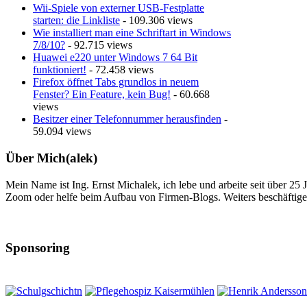
Wii-Spiele von externer USB-Festplatte
starten: die Linkliste
- 109.306 views
Wie installiert man eine Schriftart in Windows
7/8/10?
- 92.715 views
Huawei e220 unter Windows 7 64 Bit
funktioniert!
- 72.458 views
Firefox öffnet Tabs grundlos in neuem
Fenster? Ein Feature, kein Bug!
- 60.668
views
Besitzer einer Telefonnummer herausfinden
-
59.094 views
Über Mich(alek)
Mein Name ist Ing. Ernst Michalek, ich lebe und arbeite seit über 25
Zoom oder helfe beim Aufbau von Firmen-Blogs. Weiters beschäftige 
Sponsoring