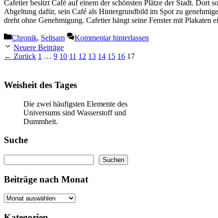
Cafetier besitzt Café auf einem der schönsten Plätze der Stadt. Dort s
Abgeltung dafür, sein Café als Hintergrundbild im Spot zu genehmigen
dreht ohne Genehmigung. Cafetier hängt seine Fenster mit Plakaten
Kategorien
Chronik
,
Seltsam
Kommentar hinterlassen
Neuere Beiträge
Seite
Seite
Seite
Seite
Seite
Seite
Seite
Seite
Seite
Seite
←
Zurück
1
…
9
10
11
12
13
14
15
16
17
Weisheit des Tages
Die zwei häufigsten Elemente des
Universums sind Wasserstoff und
Dummheit.
Suche
Suchen
Suchen
Beiträge nach Monat
Kategorien