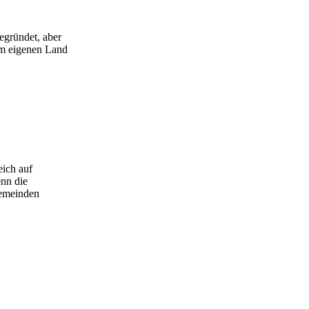
egründet, aber
im eigenen Land
eich auf
nn die
Gemeinden