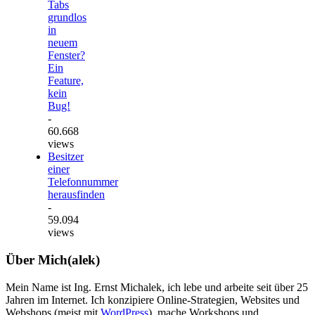
Tabs
grundlos
in
neuem
Fenster?
Ein
Feature,
kein
Bug!
-
60.668
views
Besitzer
einer
Telefonnummer
herausfinden
-
59.094
views
Über Mich(alek)
Mein Name ist Ing. Ernst Michalek, ich lebe und arbeite seit über 25
Jahren im Internet. Ich konzipiere Online-Strategien, Websites und
Webshops (meist mit
WordPress
), mache Workshops und