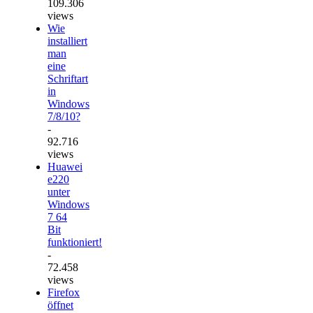
109.306
views
Wie
installiert
man
eine
Schriftart
in
Windows
7/8/10?
-
92.716
views
Huawei
e220
unter
Windows
7 64
Bit
funktioniert!
-
72.458
views
Firefox
öffnet