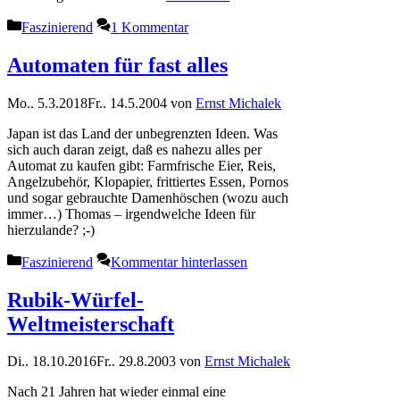
Kategorien
Faszinierend
1 Kommentar
Automaten für fast alles
Mo.. 5.3.2018
Fr.. 14.5.2004
von
Ernst Michalek
Japan ist das Land der unbegrenzten Ideen. Was
sich auch daran zeigt, daß es nahezu alles per
Automat zu kaufen gibt: Farmfrische Eier, Reis,
Angelzubehör, Klopapier, frittiertes Essen, Pornos
und sogar gebrauchte Damenhöschen (wozu auch
immer…) Thomas – irgendwelche Ideen für
hierzulande? ;-)
Kategorien
Faszinierend
Kommentar hinterlassen
Rubik-Würfel-
Weltmeisterschaft
Di.. 18.10.2016
Fr.. 29.8.2003
von
Ernst Michalek
Nach 21 Jahren hat wieder einmal eine