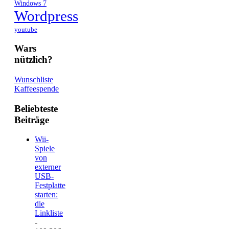
Windows 7
Wordpress
youtube
Wars
nützlich?
Wunschliste
Kaffeespende
Beliebteste
Beiträge
Wii-
Spiele
von
externer
USB-
Festplatte
starten:
die
Linkliste
-