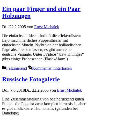
Ein paar Finger und ein Paar
Holzaugen
Di.. 22.2.2005
von
Ernst Michalek
Die einfachsten Ideen sind oft die effektvollsten:
Lejo macht herrliches Puppentheater mit
einfachsten Mitteln. Nicht von der holländischen
Page abschrecken lassen, es gibt auch eine
deutsche Variante. Unter „Videos“ bzw „Filmtjes“
gibts einige Probeszenen (Flash-Alarm!)
Kategorien
Faszinierend
Kommentar hinterlassen
Russische Fotogalerie
Do.. 7.6.2018
Di.. 22.2.2005
von
Ernst Michalek
Eine Zusammenstellung von beeindruckend guten
Fotos – die Page ist zwar komplett in russisch, aber
es gibt anklickbare Thumbnails. (gefunden bei
Danelope)