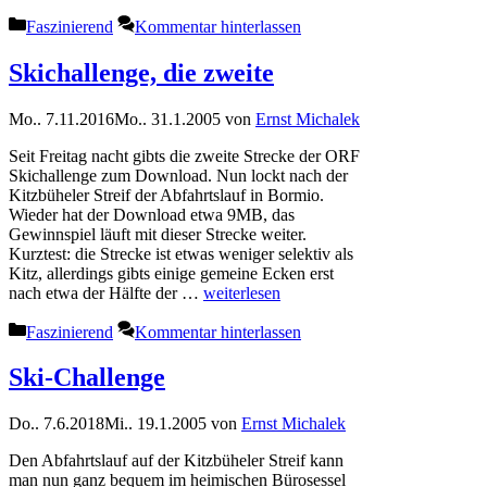
Kategorien
Faszinierend
Kommentar hinterlassen
Skichallenge, die zweite
Mo.. 7.11.2016
Mo.. 31.1.2005
von
Ernst Michalek
Seit Freitag nacht gibts die zweite Strecke der ORF
Skichallenge zum Download. Nun lockt nach der
Kitzbüheler Streif der Abfahrtslauf in Bormio.
Wieder hat der Download etwa 9MB, das
Gewinnspiel läuft mit dieser Strecke weiter.
Kurztest: die Strecke ist etwas weniger selektiv als
Kitz, allerdings gibts einige gemeine Ecken erst
nach etwa der Hälfte der …
weiterlesen
Kategorien
Faszinierend
Kommentar hinterlassen
Ski-Challenge
Do.. 7.6.2018
Mi.. 19.1.2005
von
Ernst Michalek
Den Abfahrtslauf auf der Kitzbüheler Streif kann
man nun ganz bequem im heimischen Bürosessel