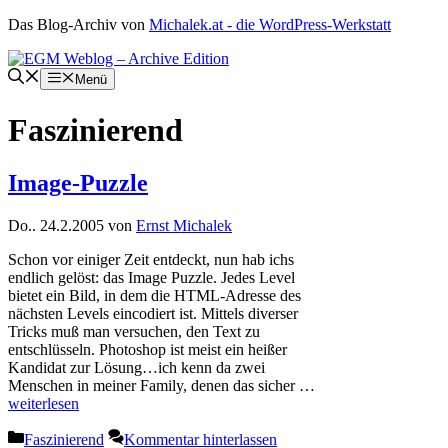
Zum
Das Blog-Archiv von
Michalek.at - die WordPress-Werkstatt
Inhalt
springen
Menü
Faszinierend
Image-Puzzle
Do.. 24.2.2005
von
Ernst Michalek
Schon vor einiger Zeit entdeckt, nun hab ichs
endlich gelöst: das Image Puzzle. Jedes Level
bietet ein Bild, in dem die HTML-Adresse des
nächsten Levels eincodiert ist. Mittels diverser
Tricks muß man versuchen, den Text zu
entschlüsseln. Photoshop ist meist ein heißer
Kandidat zur Lösung…ich kenn da zwei
Menschen in meiner Family, denen das sicher …
weiterlesen
Kategorien
Faszinierend
Kommentar hinterlassen