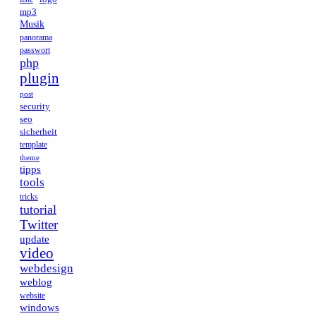
mp3
Musik
panorama
passwort
php
plugin
post
security
seo
sicherheit
template
theme
tipps
tools
tricks
tutorial
Twitter
update
video
webdesign
weblog
website
windows