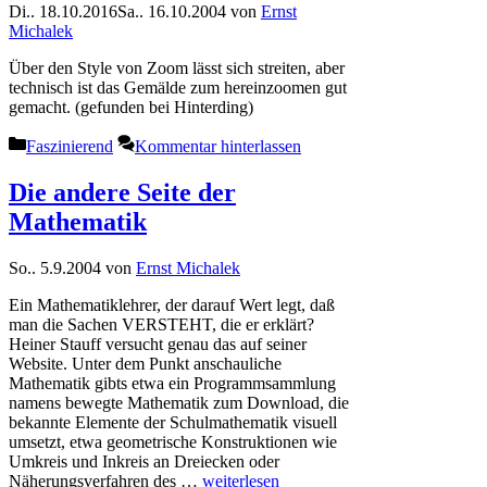
Di.. 18.10.2016
Sa.. 16.10.2004
von
Ernst
Michalek
Über den Style von Zoom lässt sich streiten, aber
technisch ist das Gemälde zum hereinzoomen gut
gemacht. (gefunden bei Hinterding)
Kategorien
Faszinierend
Kommentar hinterlassen
Die andere Seite der
Mathematik
So.. 5.9.2004
von
Ernst Michalek
Ein Mathematiklehrer, der darauf Wert legt, daß
man die Sachen VERSTEHT, die er erklärt?
Heiner Stauff versucht genau das auf seiner
Website. Unter dem Punkt anschauliche
Mathematik gibts etwa ein Programmsammlung
namens bewegte Mathematik zum Download, die
bekannte Elemente der Schulmathematik visuell
umsetzt, etwa geometrische Konstruktionen wie
Umkreis und Inkreis an Dreiecken oder
Näherungsverfahren des …
weiterlesen