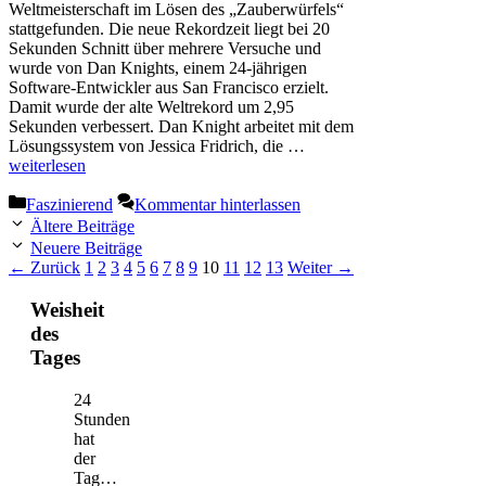
Weltmeisterschaft im Lösen des „Zauberwürfels“
stattgefunden. Die neue Rekordzeit liegt bei 20
Sekunden Schnitt über mehrere Versuche und
wurde von Dan Knights, einem 24-jährigen
Software-Entwickler aus San Francisco erzielt.
Damit wurde der alte Weltrekord um 2,95
Sekunden verbessert. Dan Knight arbeitet mit dem
Lösungssystem von Jessica Fridrich, die …
weiterlesen
Kategorien
Faszinierend
Kommentar hinterlassen
Ältere Beiträge
Neuere Beiträge
Seite
Seite
Seite
Seite
Seite
Seite
Seite
Seite
Seite
Seite
Seite
Seite
Seite
←
Zurück
1
2
3
4
5
6
7
8
9
10
11
12
13
Weiter
→
Weisheit
des
Tages
24
Stunden
hat
der
Tag…