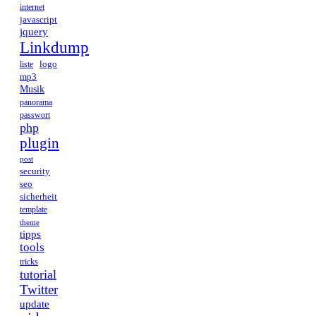
internet
javascript
jquery
Linkdump
logo
liste
mp3
Musik
panorama
passwort
php
plugin
post
security
seo
sicherheit
template
theme
tipps
tools
tricks
tutorial
Twitter
update