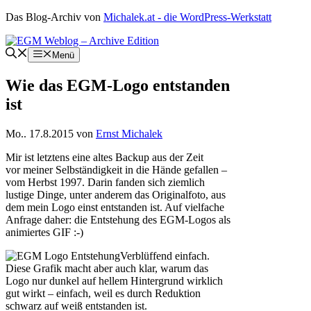
Zum
Das Blog-Archiv von
Michalek.at - die WordPress-Werkstatt
Inhalt
springen
Menü
Wie das EGM-Logo entstanden
ist
Mo.. 17.8.2015
von
Ernst Michalek
Mir ist letztens eine altes Backup aus der Zeit
vor meiner Selbständigkeit in die Hände gefallen –
vom Herbst 1997. Darin fanden sich ziemlich
lustige Dinge, unter anderem das Originalfoto, aus
dem mein Logo einst entstanden ist. Auf vielfache
Anfrage daher: die Entstehung des EGM-Logos als
animiertes GIF :-)
Verblüffend einfach.
Diese Grafik macht aber auch klar, warum das
Logo nur dunkel auf hellem Hintergrund wirklich
gut wirkt – einfach, weil es durch Reduktion
schwarz auf weiß entstanden ist.