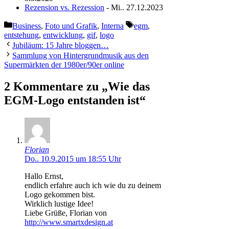
Rezension vs. Rezession
- Mi.. 27.12.2023
Kategorien
Schlagwörter
Business
,
Foto und Grafik
,
Interna
egm
,
entstehung
,
entwicklung
,
gif
,
logo
Jubiläum: 15 Jahre bloggen…
Sammlung von Hintergrundmusik aus den
Supermärkten der 1980er/90er online
2 Kommentare zu „Wie das
EGM-Logo entstanden ist“
Florian
Do.. 10.9.2015 um 18:55 Uhr
Hallo Ernst,
endlich erfahre auch ich wie du zu deinem
Logo gekommen bist.
Wirklich lustige Idee!
Liebe Grüße, Florian von
http://www.smartxdesign.at