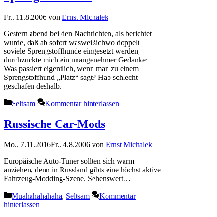
Fr.. 11.8.2006
von
Ernst Michalek
Gestern abend bei den Nachrichten, als berichtet
wurde, daß ab sofort wasweißichwo doppelt
soviele Sprengstoffhunde eingesetzt werden,
durchzuckte mich ein unangenehmer Gedanke:
Was passiert eigentlich, wenn man zu einem
Sprengstoffhund „Platz“ sagt? Hab schlecht
geschafen deshalb.
Kategorien
Seltsam
Kommentar hinterlassen
Russische Car-Mods
Mo.. 7.11.2016
Fr.. 4.8.2006
von
Ernst Michalek
Europäische Auto-Tuner sollten sich warm
anziehen, denn in Russland gibts eine höchst aktive
Fahrzeug-Modding-Szene. Sehenswert…
Kategorien
Muahahahahaha
,
Seltsam
Kommentar
hinterlassen