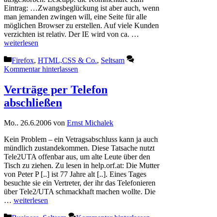
Eintrag: …Zwangsbeglückung ist aber auch, wenn
man jemanden zwingen will, eine Seite für alle
möglichen Browser zu erstellen. Auf viele Kunden
verzichten ist relativ. Der IE wird von ca. …
weiterlesen
Kategorien
Firefox
,
HTML,CSS & Co.
,
Seltsam
Kommentar hinterlassen
Verträge per Telefon
abschließen
Mo.. 26.6.2006
von
Ernst Michalek
Kein Problem – ein Vetragsabschluss kann ja auch
mündlich zustandekommen. Diese Tatsache nutzt
Tele2UTA offenbar aus, um alte Leute über den
Tisch zu ziehen. Zu lesen in help.orf.at: Die Mutter
von Peter P [..] ist 77 Jahre alt [..]. Eines Tages
besuchte sie ein Vertreter, der ihr das Telefonieren
über Tele2/UTA schmackhaft machen wollte. Die
…
weiterlesen
Kategorien