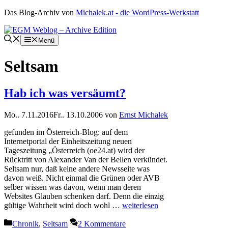
Zum
Das Blog-Archiv von
Michalek.at - die WordPress-Werkstatt
Inhalt
springen
Menü
Seltsam
Hab ich was versäumt?
Mo.. 7.11.2016
Fr.. 13.10.2006
von
Ernst Michalek
gefunden im Österreich-Blog: auf dem
Internetportal der Einheitszeitung neuen
Tageszeitung „Österreich (oe24.at) wird der
Rücktritt von Alexander Van der Bellen verkündet.
Seltsam nur, daß keine andere Newsseite was
davon weiß. Nicht einmal die Grünen oder AVB
selber wissen was davon, wenn man deren
Websites Glauben schenken darf. Denn die einzig
gültige Wahrheit wird doch wohl …
weiterlesen
Kategorien
Chronik
,
Seltsam
2 Kommentare