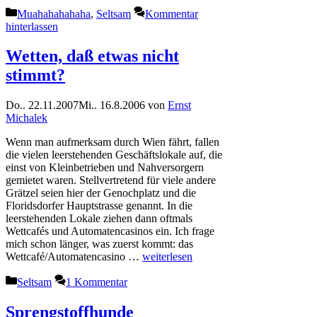
Kategorien
Muahahahahaha
,
Seltsam
Kommentar
hinterlassen
Wetten, daß etwas nicht
stimmt?
Do.. 22.11.2007
Mi.. 16.8.2006
von
Ernst
Michalek
Wenn man aufmerksam durch Wien fährt, fallen
die vielen leerstehenden Geschäftslokale auf, die
einst von Kleinbetrieben und Nahversorgern
gemietet waren. Stellvertretend für viele andere
Grätzel seien hier der Genochplatz und die
Floridsdorfer Hauptstrasse genannt. In die
leerstehenden Lokale ziehen dann oftmals
Wettcafés und Automatencasinos ein. Ich frage
mich schon länger, was zuerst kommt: das
Wettcafé/Automatencasino …
weiterlesen
Kategorien
Seltsam
1 Kommentar
Sprengstoffhunde