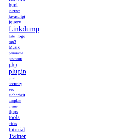
html
internet
javascript
jquery
Linkdump
logo
liste
mp3
Musik
panorama
passwort
php
plugin
post
security
seo
sicherheit
template
theme
tipps
tools
tricks
tutorial
Twitter