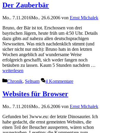
Der Zauberbär
Mo.. 7.11.2016
Mo.. 26.6.2006
von
Ernst Michalek
Bruno, der Bär ist tot. Erschossen von drei
bayrischen Jägern, heute früh um 4:50 Uhr. Details
dazu gibts auf nahezu allen deutschsprachigen
Newsseiten. Was mich nachdenklich stimmt (und
sicher nicht nur mich): Bruno hats in den letzten
Wochen angeblich auf wundersame Weise
erfolgreich geschafft, sich weder fangen noch
betäuben zu lassen. Kaum 5 Stunden nachdem …
weiterlesen
Kategorien
Chronik
,
Seltsam
4 Kommentare
Websites für Browser
Mo.. 7.11.2016
Mo.. 26.6.2006
von
Ernst Michalek
Gefunden bei 3www.eu: der letzte Dinosaurier. Ich
habe gedacht, die ernst gemeinten Websites, die
einen Teil der Besucher aussperren, wären schon
ausgestorben. Lesetipp: die Kommentare zum