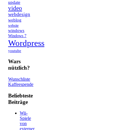
update
video
webdesign
weblog
website
windows
Windows 7
Wordpress
youtube
Wars
nützlich?
Wunschliste
Kaffeespende
Beliebteste
Beiträge
Wii-
Spiele
von
externer