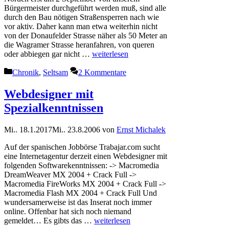
Bürgermeister durchgeführt werden muß, sind alle
durch den Bau nötigen Straßensperren nach wie
vor aktiv. Daher kann man etwa weiterhin nicht
von der Donaufelder Strasse näher als 50 Meter an
die Wagramer Strasse heranfahren, von queren
oder abbiegen gar nicht …
weiterlesen
Kategorien
Chronik
,
Seltsam
2 Kommentare
Webdesigner mit
Spezialkenntnissen
Mi.. 18.1.2017
Mi.. 23.8.2006
von
Ernst Michalek
Auf der spanischen Jobbörse Trabajar.com sucht
eine Internetagentur derzeit einen Webdesigner mit
folgenden Softwarekenntnissen: -> Macromedia
DreamWeaver MX 2004 + Crack Full ->
Macromedia FireWorks MX 2004 + Crack Full ->
Macromedia Flash MX 2004 + Crack Full Und
wundersamerweise ist das Inserat noch immer
online. Offenbar hat sich noch niemand
gemeldet… Es gibts das …
weiterlesen