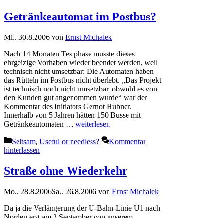
Getränkeautomat im Postbus?
Mi.. 30.8.2006
von
Ernst Michalek
Nach 14 Monaten Testphase musste dieses
ehrgeizige Vorhaben wieder beendet werden, weil
technisch nicht umsetzbar: Die Automaten haben
das Rütteln im Postbus nicht überlebt. „Das Projekt
ist technisch noch nicht umsetzbar, obwohl es von
den Kunden gut angenommen wurde“ war der
Kommentar des Initiators Gernot Hubner.
Innerhalb von 5 Jahren hätten 150 Busse mit
Getränkeautomaten …
weiterlesen
Kategorien
Seltsam
,
Useful or needless?
Kommentar
hinterlassen
Straße ohne Wiederkehr
Mo.. 28.8.2006
Sa.. 26.8.2006
von
Ernst Michalek
Da ja die Verlängerung der U-Bahn-Linie U1 nach
Norden erst am 2 September von unserem