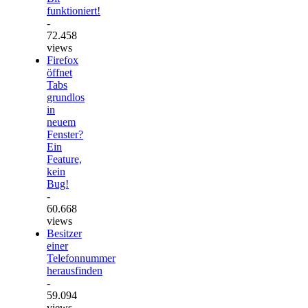
funktioniert!
-
72.458
views
Firefox
öffnet
Tabs
grundlos
in
neuem
Fenster?
Ein
Feature,
kein
Bug!
-
60.668
views
Besitzer
einer
Telefonnummer
herausfinden
-
59.094
views