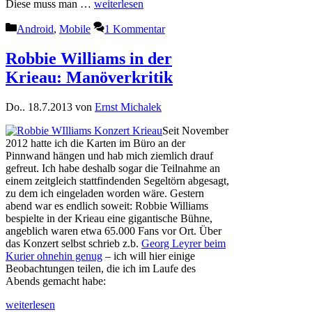
Diese muss man …
weiterlesen
Kategorien
Android
,
Mobile
1 Kommentar
Robbie Williams in der
Krieau: Manöverkritik
Do.. 18.7.2013
von
Ernst Michalek
Seit November
2012 hatte ich die Karten im Büro an der
Pinnwand hängen und hab mich ziemlich drauf
gefreut. Ich habe deshalb sogar die Teilnahme an
einem zeitgleich stattfindenden Segeltörn abgesagt,
zu dem ich eingeladen worden wäre. Gestern
abend war es endlich soweit: Robbie Williams
bespielte in der Krieau eine gigantische Bühne,
angeblich waren etwa 65.000 Fans vor Ort. Über
das Konzert selbst schrieb z.b.
Georg Leyrer beim
Kurier ohnehin genug
– ich will hier einige
Beobachtungen teilen, die ich im Laufe des
Abends gemacht habe:
weiterlesen