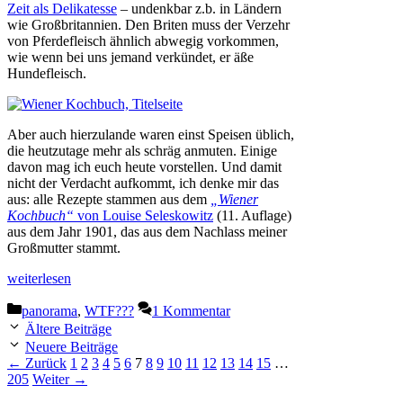
Zeit als Delikatesse
– undenkbar z.b. in Ländern
wie Großbritannien. Den Briten muss der Verzehr
von Pferdefleisch ähnlich abwegig vorkommen,
wie wenn bei uns jemand verkündet, er äße
Hundefleisch.
Aber auch hierzulande waren einst Speisen üblich,
die heutzutage mehr als schräg anmuten. Einige
davon mag ich euch heute vorstellen. Und damit
nicht der Verdacht aufkommt, ich denke mir das
aus: alle Rezepte stammen aus dem
„Wiener
Kochbuch“
von Louise Seleskowitz
(11. Auflage)
aus dem Jahr 1901, das aus dem Nachlass meiner
Großmutter stammt.
weiterlesen
Kategorien
panorama
,
WTF???
1 Kommentar
Ältere Beiträge
Neuere Beiträge
Seite
Seite
Seite
Seite
Seite
Seite
Seite
Seite
Seite
Seite
Seite
Seite
Seite
Seite
Seite
Seite
←
Zurück
1
2
3
4
5
6
7
8
9
10
11
12
13
14
15
…
205
Weiter
→