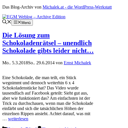
Zum
Das Blog-Archiv von
Michalek.at - die WordPress-Werkstatt
Inhalt
springen
Menü
Die Lösung zum
Schokoladenrätsel – unendlich
Schokolade gibts leider nicht…
Mo.. 5.3.2018
So.. 29.6.2014
von
Ernst Michalek
Eine Schokolade, die man teilt, ein Stück
wegnimmt und dennoch weiterhin 6 x 4
Schokoladenstücke hat? Das Video wurde
tausendfach auf Facebook geteilt: Sieht gut aus,
aber wie funktioniert das? Am einfachsten ist der
Trick zu durchschauen, wenn man die Schokolade
einfärbt und sich die tatsächlichen Höhen der
einzelnen Rippen ansieht. Achtet darauf, was mit
…
weiterlesen