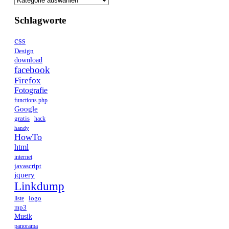
Schlagworte
css
Design
download
facebook
Firefox
Fotografie
functions.php
Google
gratis
hack
handy
HowTo
html
internet
javascript
jquery
Linkdump
logo
liste
mp3
Musik
panorama