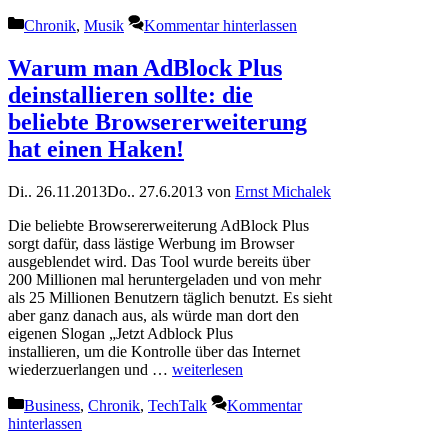
Kategorien
Chronik
,
Musik
Kommentar hinterlassen
Warum man AdBlock Plus
deinstallieren sollte: die
beliebte Browsererweiterung
hat einen Haken!
Di.. 26.11.2013
Do.. 27.6.2013
von
Ernst Michalek
Die beliebte Browsererweiterung AdBlock Plus
sorgt dafür, dass lästige Werbung im Browser
ausgeblendet wird. Das Tool wurde bereits über
200 Millionen mal heruntergeladen und von mehr
als 25 Millionen Benutzern täglich benutzt. Es sieht
aber ganz danach aus, als würde man dort den
eigenen Slogan „Jetzt Adblock Plus
installieren, um die Kontrolle über das Internet
wiederzuerlangen und …
weiterlesen
Kategorien
Business
,
Chronik
,
TechTalk
Kommentar
hinterlassen