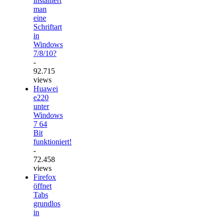
installiert
man
eine
Schriftart
in
Windows
7/8/10?
-
92.715
views
Huawei
e220
unter
Windows
7 64
Bit
funktioniert!
-
72.458
views
Firefox
öffnet
Tabs
grundlos
in