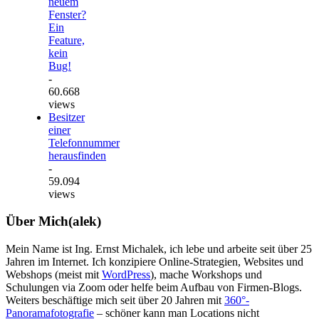
neuem
Fenster?
Ein
Feature,
kein
Bug!
-
60.668
views
Besitzer
einer
Telefonnummer
herausfinden
-
59.094
views
Über Mich(alek)
Mein Name ist Ing. Ernst Michalek, ich lebe und arbeite seit über 25
Jahren im Internet. Ich konzipiere Online-Strategien, Websites und
Webshops (meist mit
WordPress
), mache Workshops und
Schulungen via Zoom oder helfe beim Aufbau von Firmen-Blogs.
Weiters beschäftige mich seit über 20 Jahren mit
360°-
Panoramafotografie
– schöner kann man Locations nicht