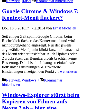
Kategorien
Netzwelt
,
Rätsel
Kommentar hinterlassen
Google Chrome & Windows 7:
Kontext-Menü flackert?
Do.. 18.8.2016
Fr.. 7.2.2014
von
Ernst Michalek
Seit einiger Zeit spinnt Google Chrome: beim
Rechtsklick flackert das Kontextmenü und wird
nicht durchgehend angezeigt. Nur der jeweils
angewählte Menüpunkt blinkt kurz auf, danach ist
das Menü wieder unsichtbar. Auch Updates oder
Zurücksetzen des Benutzerprofils brachten keine
Besserung. Dabei ist die Lösung so einfach wie
flott: unter Einstellungen -> Erweiterte
Einstellungen anzeigen den Punkt …
weiterlesen
Kategorien
Netzwelt
,
Windows 7
Kommentar
hinterlassen
Windows-Explorer stürzt beim
Kopieren von Filmen aufs
Nexus 7 ab – hier eine