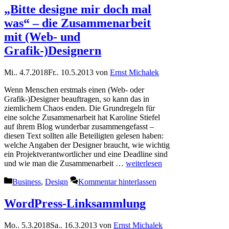
„Bitte designe mir doch mal
was“ – die Zusammenarbeit
mit (Web- und
Grafik-)Designern
Mi.. 4.7.2018
Fr.. 10.5.2013
von
Ernst Michalek
Wenn Menschen erstmals einen (Web- oder
Grafik-)Designer beauftragen, so kann das in
ziemlichem Chaos enden. Die Grundregeln für
eine solche Zusammenarbeit hat Karoline Stiefel
auf ihrem Blog wunderbar zusammengefasst –
diesen Text sollten alle Beteiligten gelesen haben:
welche Angaben der Designer braucht, wie wichtig
ein Projektverantwortlicher und eine Deadline sind
und wie man die Zusammenarbeit …
weiterlesen
Kategorien
Business
,
Design
Kommentar hinterlassen
WordPress-Linksammlung
Mo.. 5.3.2018
Sa.. 16.3.2013
von
Ernst Michalek