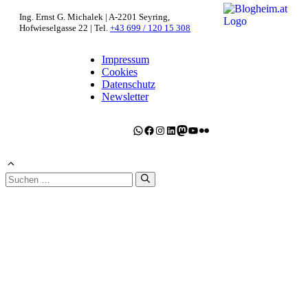
Ing. Ernst G. Michalek | A-2201 Seyring,
Hofwieselgasse 22 | Tel.
+43 699 / 120 15 308
Impressum
Cookies
Datenschutz
Newsletter
WhatsApp
Facebook
Instagram
LinkedIn
Mastodon
YouTube
Flickr
Suchen
nach: