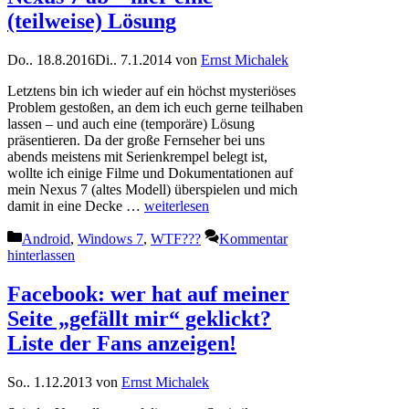
(teilweise) Lösung
Do.. 18.8.2016
Di.. 7.1.2014
von
Ernst Michalek
Letztens bin ich wieder auf ein höchst mysteriöses
Problem gestoßen, an dem ich euch gerne teilhaben
lassen – und auch eine (temporäre) Lösung
präsentieren. Da der große Fernseher bei uns
abends meistens mit Serienkrempel belegt ist,
wollte ich einige Filme und Dokumentationen auf
mein Nexus 7 (altes Modell) überspielen und mich
damit in eine Decke …
weiterlesen
Kategorien
Android
,
Windows 7
,
WTF???
Kommentar
hinterlassen
Facebook: wer hat auf meiner
Seite „gefällt mir“ geklickt?
Liste der Fans anzeigen!
So.. 1.12.2013
von
Ernst Michalek