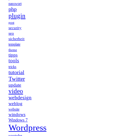
passwort
php
plugin
post
security
seo
sicherheit
template
theme
tipps
tools
tricks
tutorial
Twitter
update
video
webdesign
weblog
website
windows
Windows 7
Wordpress
youtube