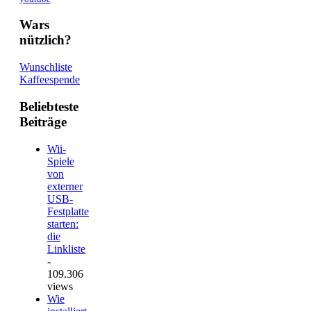
Wars
nützlich?
Wunschliste
Kaffeespende
Beliebteste
Beiträge
Wii-
Spiele
von
externer
USB-
Festplatte
starten:
die
Linkliste
-
109.306
views
Wie