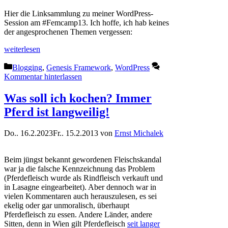
Hier die Linksammlung zu meiner WordPress-
Session am #Femcamp13. Ich hoffe, ich hab keines
der angesprochenen Themen vergessen:
weiterlesen
Kategorien
Blogging
,
Genesis Framework
,
WordPress
Kommentar hinterlassen
Was soll ich kochen? Immer
Pferd ist langweilig!
Do.. 16.2.2023
Fr.. 15.2.2013
von
Ernst Michalek
Beim jüngst bekannt gewordenen Fleischskandal
war ja die falsche Kennzeichnung das Problem
(Pferdefleisch wurde als Rindfleisch verkauft und
in Lasagne eingearbeitet). Aber dennoch war in
vielen Kommentaren auch herauszulesen, es sei
ekelig oder gar unmoralisch, überhaupt
Pferdefleisch zu essen. Andere Länder, andere
Sitten, denn in Wien gilt Pferdefleisch
seit langer